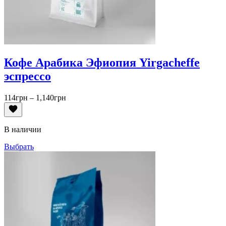
Кофе Арабика Эфиопия Yirgacheffe
эспрессо
Диапазон
114
грн
–
1,140
грн
цен:
114грн
–
В наличии
1,140грн
Выбрать