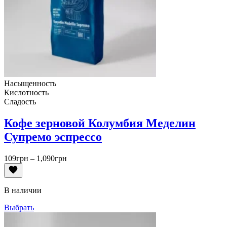
Насыщенность
Кислотность
Сладость
Кофе зерновой Колумбия Меделин
Супремо эспрессо
Диапазон
109
грн
–
1,090
грн
цен:
109грн
–
В наличии
1,090грн
Выбрать