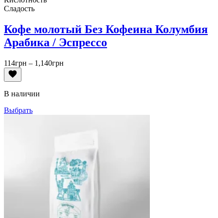
Сладость
Кофе молотый Без Кофеина Колумбия
Арабика / Эспрессо
Диапазон
114
грн
–
1,140
грн
цен:
114грн
–
В наличии
1,140грн
Выбрать