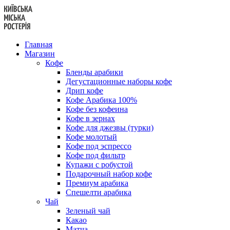
Перейти
к
содержанию
Главная
Магазин
Кофе
Бленды арабики
Дегустационные наборы кофе
Дрип кофе
Кофе Арабика 100%
Кофе без кофеина
Кофе в зернах
Кофе для джезвы (турки)
Кофе молотый
Кофе под эспрессо
Кофе под фильтр
Купажи с робустой
Подарочный набор кофе
Премиум арабика
Спешелти арабика
Чай
Зеленый чай
Какао
Матча