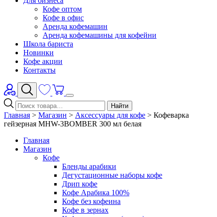
Для бизнеса
Кофе оптом
Кофе в офис
Аренда кофемашин
Аренда кофемашины для кофейни
Школа бариста
Новинки
Кофе акции
Контакты
Найти
Главная
>
Магазин
>
Аксессуары для кофе
>
Кофеварка
гейзерная MHW-3BOMBER 300 мл белая
Главная
Магазин
Кофе
Бленды арабики
Дегустационные наборы кофе
Дрип кофе
Кофе Арабика 100%
Кофе без кофеина
Кофе в зернах