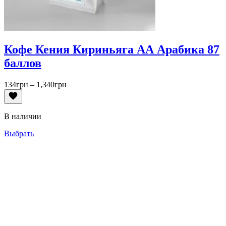
Кофе Кения Кириньяга АА Арабика 87
баллов
Диапазон
134
грн
–
1,340
грн
цен:
134грн
–
В наличии
1,340грн
Выбрать