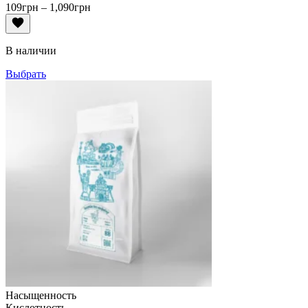
Диапазон
109
грн
–
1,090
грн
цен:
109грн
–
В наличии
1,090грн
Выбрать
Насыщенность
Кислотность