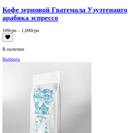
Кофе зерновой Гватемала Уэуэтенанго
арабика эспрессо
Диапазон
109
грн
–
1,090
грн
цен:
109грн
–
В наличии
1,090грн
Выбрать