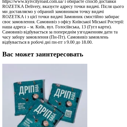
https://www.kyivcityroast.com.ua/ і обираєте спосіб доставки
ROZETKA Delivery, вказуєте адресу точки видачі. Після цього
ми доставляємо у обраний замовником точку видачі
ROZETKA і з цієї точки видачі Замовник смостійно забирає
своє замовлення. Самовивіз з офісу Київської Міської Ростерії:
наша адреса – м. Київ, вул. Голосіївська, 13 (Гугл карти).
Самовивіз відбувається за попереднім узгодженням дати та
часу забору замовлення (Пн-Пт). Самовивіз замовлень
відбувається в робочі дні пн-пт з 9.00 до 18.00.
Вас может заинтересовать