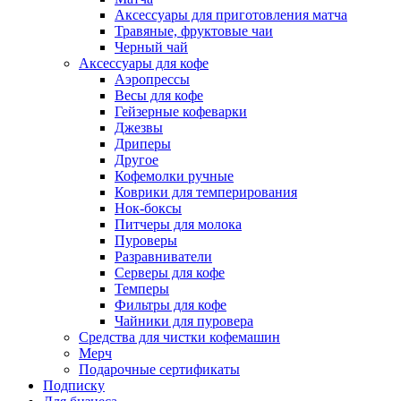
Аксессуары для приготовления матча
Травяные, фруктовые чаи
Черный чай
Аксессуары для кофе
Аэропрессы
Весы для кофе
Гейзерные кофеварки
Джезвы
Дриперы
Другое
Кофемолки ручные
Коврики для темперирования
Нок-боксы
Питчеры для молока
Пуроверы
Разравниватели
Серверы для кофе
Темперы
Фильтры для кофе
Чайники для пуровера
Средства для чистки кофемашин
Мерч
Подарочные сертификаты
Подписку