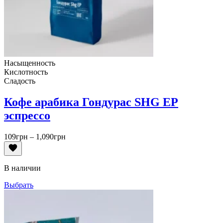
Насыщенность
Кислотность
Сладость
Кофе арабика Гондурас SHG EP
эспрессо
Диапазон
109
грн
–
1,090
грн
цен:
109грн
–
В наличии
1,090грн
Выбрать