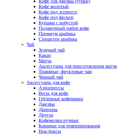
Кофе для джезвы (турки)
Кофе молотый
Кофе под эспрессо
Кофе под фильтр
Купажи с робустой
Подарочный набор кофе
Премиум арабика
Спешелти арабика
Чай
Зеленый чай
Какао
Матча
Аксессуары для приготовления матча
Травяные, фруктовые чаи
Черный чай
Аксессуары для кофе
Аэропрессы
Весы для кофе
Гейзерные кофеварки
Джезвы
Дриперы
Другое
Кофемолки ручные
Коврики для темперирования
Нок-боксы