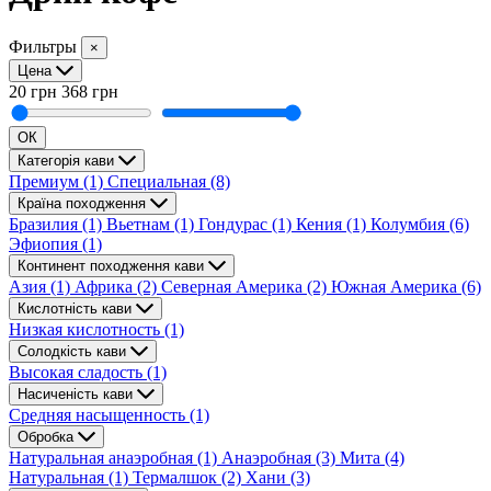
Фильтры
×
Цена
20 грн
368 грн
ОК
Категорія кави
Премиум
(1)
Специальная
(8)
Країна походження
Бразилия
(1)
Вьетнам
(1)
Гондурас
(1)
Кения
(1)
Колумбия
(6)
Эфиопия
(1)
Континент походження кави
Азия
(1)
Африка
(2)
Северная Америка
(2)
Южная Америка
(6)
Кислотність кави
Низкая кислотность
(1)
Солодкість кави
Высокая сладость
(1)
Насиченість кави
Средняя насыщенность
(1)
Обробка
Натуральная анаэробная
(1)
Анаэробная
(3)
Мита
(4)
Натуральная
(1)
Термалшок
(2)
Хани
(3)