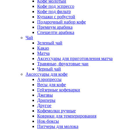
Кофе молотый
Кофе под эспрессо
Кофе под фильтр
Купажи с робустой
Подарочный набор кофе
Премиум арабика
Спешелти арабика
Чай
Зеленый чай
Какао
Матча
Аксессуары для приготовления матча
Травяные, фруктовые чаи
Черный чай
Аксессуары для кофе
Аэропрессы
Весы для кофе
Гейзерные кофеварки
Джезвы
Дриперы
Другое
Кофемолки ручные
Коврики для темперирования
Нок-боксы
Питчеры для молока