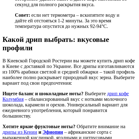
секунд для полного раскрытия вкуса.
Совет:
если нет термометра – вскипятите воду и
дайте ей отстояться 1-2 минуты. За это время
температура опустится до нужных 92-94°C.
Какой дрип выбрать: вкусовые
профили
В Киевской Городской Ростерии вы можете купить дрип кофе
в Киеве с доставкой по Украине. Все дрипы изготавливаются
из 100% арабики светлой и средней обжарки – такой профиль
наиболее полно раскрывает природный вкус зерна. Выберите
вариант под свои предпочтения:
Ищете баланс и шоколадные ноты?
Выберите
дрип кофе
Колумбия
– сбалансированный вкус с нотками молочного
шоколада, карамели и орехов. Универсальный вариант для
ежедневного употребления, который понравится
большинству.
Хотите яркие фруктовые ноты?
Обратите внимание на
дрипы из Кении
и
Эфиопии
– африканские сорта с
выраженной кислинкой, ягодными и цитрусовыми