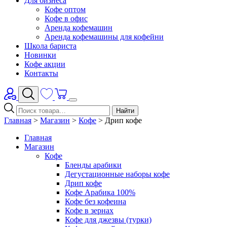
Для бизнеса
Кофе оптом
Кофе в офис
Аренда кофемашин
Аренда кофемашины для кофейни
Школа бариста
Новинки
Кофе акции
Контакты
Найти
Главная
>
Магазин
>
Кофе
>
Дрип кофе
Главная
Магазин
Кофе
Бленды арабики
Дегустационные наборы кофе
Дрип кофе
Кофе Арабика 100%
Кофе без кофеина
Кофе в зернах
Кофе для джезвы (турки)