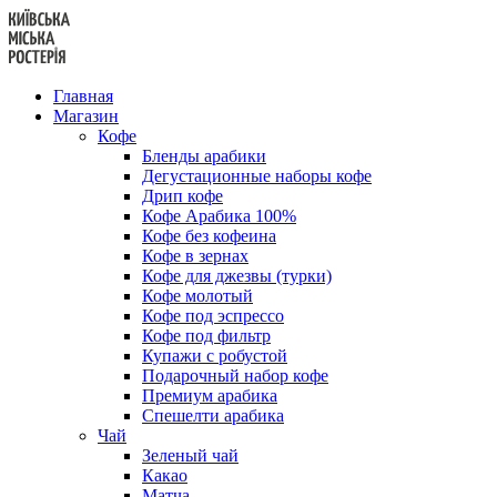
Перейти
к
содержанию
Главная
Магазин
Кофе
Бленды арабики
Дегустационные наборы кофе
Дрип кофе
Кофе Арабика 100%
Кофе без кофеина
Кофе в зернах
Кофе для джезвы (турки)
Кофе молотый
Кофе под эспрессо
Кофе под фильтр
Купажи с робустой
Подарочный набор кофе
Премиум арабика
Спешелти арабика
Чай
Зеленый чай
Какао
Матча