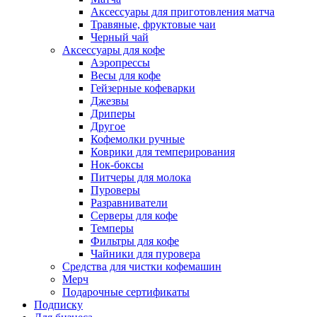
Аксессуары для приготовления матча
Травяные, фруктовые чаи
Черный чай
Аксессуары для кофе
Аэропрессы
Весы для кофе
Гейзерные кофеварки
Джезвы
Дриперы
Другое
Кофемолки ручные
Коврики для темперирования
Нок-боксы
Питчеры для молока
Пуроверы
Разравниватели
Серверы для кофе
Темперы
Фильтры для кофе
Чайники для пуровера
Средства для чистки кофемашин
Мерч
Подарочные сертификаты
Подписку