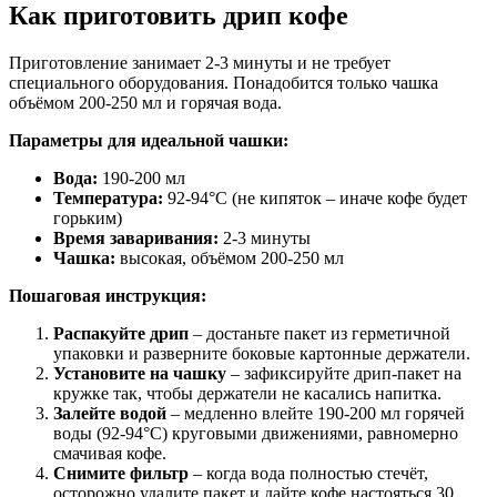
Как приготовить дрип кофе
Приготовление занимает 2-3 минуты и не требует
специального оборудования. Понадобится только чашка
объёмом 200-250 мл и горячая вода.
Параметры для идеальной чашки:
Вода:
190-200 мл
Температура:
92-94°C (не кипяток – иначе кофе будет
горьким)
Время заваривания:
2-3 минуты
Чашка:
высокая, объёмом 200-250 мл
Пошаговая инструкция:
Распакуйте дрип
– достаньте пакет из герметичной
упаковки и разверните боковые картонные держатели.
Установите на чашку
– зафиксируйте дрип-пакет на
кружке так, чтобы держатели не касались напитка.
Залейте водой
– медленно влейте 190-200 мл горячей
воды (92-94°C) круговыми движениями, равномерно
смачивая кофе.
Снимите фильтр
– когда вода полностью стечёт,
осторожно удалите пакет и дайте кофе настояться 30