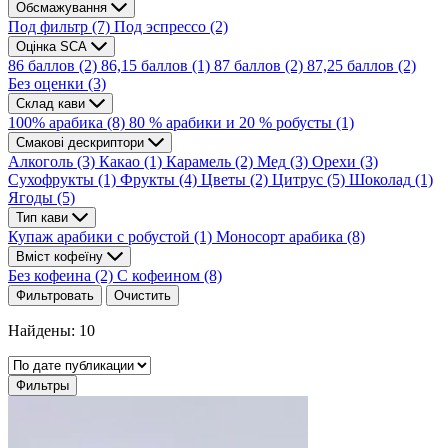
Обсмажування
Под фильтр
(7)
Под эспрессо
(2)
Оцінка SCA
86 баллов
(2)
86,15 баллов
(1)
87 баллов
(2)
87,25 баллов
(2)
Без оценки
(3)
Склад кави
100% арабика
(8)
80 % арабики и 20 % робусты
(1)
Смакові дескриптори
Алкоголь
(3)
Какао
(1)
Карамель
(2)
Мед
(3)
Орехи
(3)
Сухофрукты
(1)
Фрукты
(4)
Цветы
(2)
Цитрус
(5)
Шоколад
(1)
Ягоды
(5)
Тип кави
Купаж арабики с робустой
(1)
Моносорт арабика
(8)
Вміст кофеїну
Без кофеина
(2)
С кофеином
(8)
Фильтровать
Очистить
Найдены: 10
Фильтры