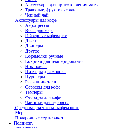
Аксессуары для приготовления матча
Травяные, фруктовые чаи
Черный чай
Аксессуары для кофе
Аэропрессы
Весы для кофе
Гейзерные кофеварки
Джезвы
Дриперы
Другое
Кофемолки ручные
Коврики для темперирования
Нок-боксы
Питчеры для молока
Пуроверы
Разравниватели
Серверы для кофе
Темперы
Фильтры для кофе
Чайники для пуровера
Средства для чистки кофемашин
Мерч
Подарочные сертификаты
Подписку