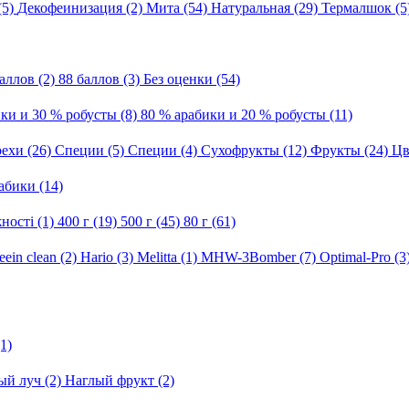
(5)
Декофеинизация
(2)
Мита
(54)
Натуральная
(29)
Термалшок
(5
баллов
(2)
88 баллов
(3)
Без оценки
(54)
ики и 30 % робусты
(8)
80 % арабики и 20 % робусты
(11)
ехи
(26)
Специи
(5)
Специи
(4)
Сухофрукты
(12)
Фрукты
(24)
Цв
абики
(14)
ності
(1)
400 г
(19)
500 г
(45)
80 г
(61)
eein clean
(2)
Hario
(3)
Melitta
(1)
MHW-3Bomber
(7)
Optimal-Pro
(3
(1)
ый луч
(2)
Наглый фрукт
(2)