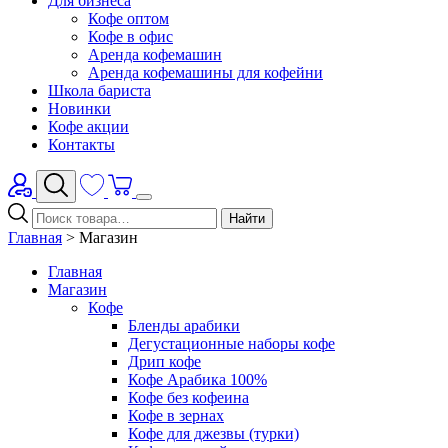
Для бизнеса
Кофе оптом
Кофе в офис
Аренда кофемашин
Аренда кофемашины для кофейни
Школа бариста
Новинки
Кофе акции
Контакты
Найти
Главная
>
Магазин
Главная
Магазин
Кофе
Бленды арабики
Дегустационные наборы кофе
Дрип кофе
Кофе Арабика 100%
Кофе без кофеина
Кофе в зернах
Кофе для джезвы (турки)