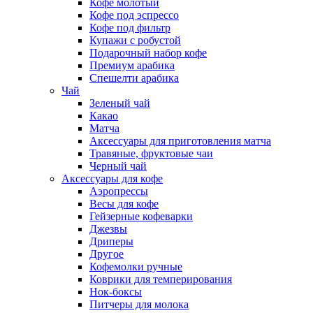
Кофе молотый
Кофе под эспрессо
Кофе под фильтр
Купажи с робустой
Подарочный набор кофе
Премиум арабика
Спешелти арабика
Чай
Зеленый чай
Какао
Матча
Аксессуары для приготовления матча
Травяные, фруктовые чаи
Черный чай
Аксессуары для кофе
Аэропрессы
Весы для кофе
Гейзерные кофеварки
Джезвы
Дриперы
Другое
Кофемолки ручные
Коврики для темперирования
Нок-боксы
Питчеры для молока