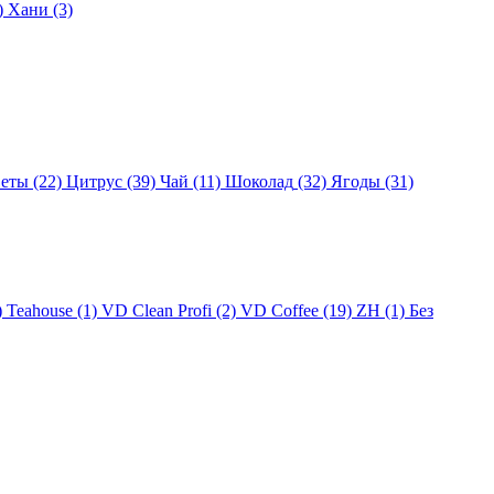
)
Хани
(3)
еты
(22)
Цитрус
(39)
Чай
(11)
Шоколад
(32)
Ягоды
(31)
)
Teahouse
(1)
VD Clean Profi
(2)
VD Coffee
(19)
ZH
(1)
Без