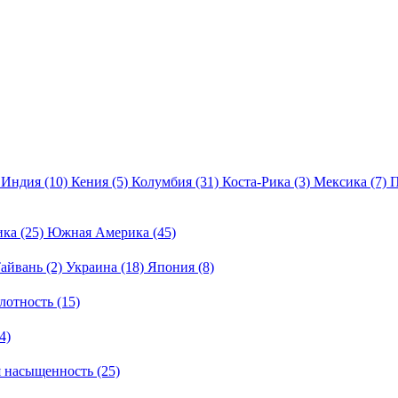
Индия
(10)
Кения
(5)
Колумбия
(31)
Коста-Рика
(3)
Мексика
(7)
П
ика
(25)
Южная Америка
(45)
айвань
(2)
Украина
(18)
Япония
(8)
лотность
(15)
4)
я насыщенность
(25)