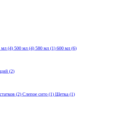
 мл
(4)
500 мл
(4)
580 мл
(1)
600 мл
(6)
рций
(2)
статков
(2)
Слепое сито
(1)
Щетка
(1)