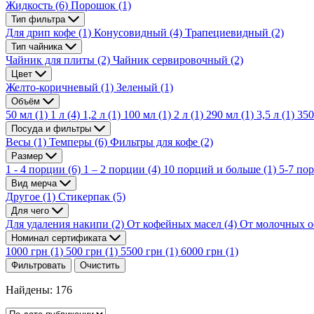
Жидкость
(6)
Порошок
(1)
Тип фильтра
Для дрип кофе
(1)
Конусовидный
(4)
Трапециевидный
(2)
Тип чайника
Чайник для плиты
(2)
Чайник сервировочный
(2)
Цвет
Желто-коричневый
(1)
Зеленый
(1)
Объём
50 мл
(1)
1 л
(4)
1,2 л
(1)
100 мл
(1)
2 л
(1)
290 мл
(1)
3,5 л
(1)
350
Посуда и фильтры
Весы
(1)
Темперы
(6)
Фильтры для кофе
(2)
Размер
1 - 4 порции
(6)
1 – 2 порции
(4)
10 порций и больше
(1)
5-7 по
Вид мерча
Другое
(1)
Стикерпак
(5)
Для чего
Для удаления накипи
(2)
От кофейных масел
(4)
От молочных о
Номинал сертификата
1000 грн
(1)
500 грн
(1)
5500 грн
(1)
6000 грн
(1)
Фильтровать
Очистить
Найдены: 176