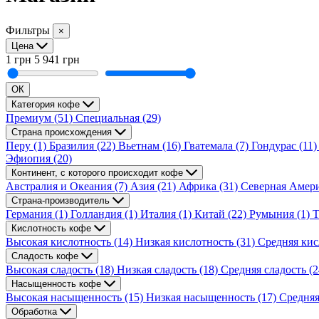
Фильтры
×
Цена
1 грн
5 941 грн
ОК
Категория кофе
Премиум
(51)
Специальная
(29)
Страна происхождения
Перу
(1)
Бразилия
(22)
Вьетнам
(16)
Гватемала
(7)
Гондурас
(11)
Эфиопия
(20)
Континент, с которого происходит кофе
Австралия и Океания
(7)
Азия
(21)
Африка
(31)
Северная Амер
Страна-производитель
Германия
(1)
Голландия
(1)
Италия
(1)
Китай
(22)
Румыния
(1)
Т
Кислотность кофе
Высокая кислотность
(14)
Низкая кислотность
(31)
Средняя кис
Сладость кофе
Высокая сладость
(18)
Низкая сладость
(18)
Средняя сладость
(2
Насыщенность кофе
Высокая насыщенность
(15)
Низкая насыщенность
(17)
Средня
Обработка