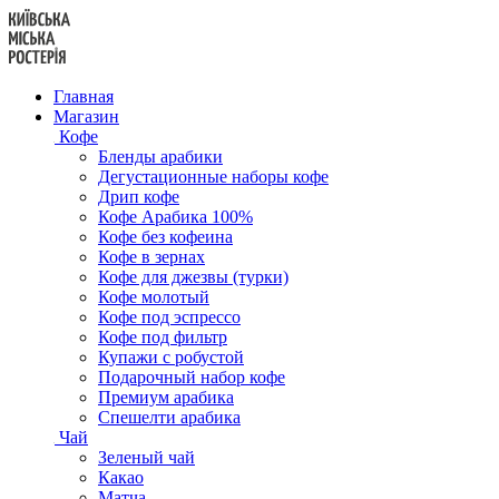
Перейти
к
содержанию
Главная
Магазин
Кофе
Бленды арабики
Дегустационные наборы кофе
Дрип кофе
Кофе Арабика 100%
Кофе без кофеина
Кофе в зернах
Кофе для джезвы (турки)
Кофе молотый
Кофе под эспрессо
Кофе под фильтр
Купажи с робустой
Подарочный набор кофе
Премиум арабика
Спешелти арабика
Чай
Зеленый чай
Какао
Матча