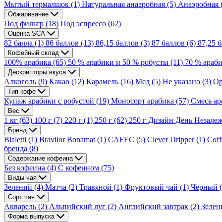
Мытый термалшок
(1)
Натуральная анаэробная
(5)
Анаэробная
Обжаривание
Под фильтр
(18)
Под эспрессо
(62)
Оценка SCA
82 балла
(1)
86 баллов
(13)
86,15 баллов
(3)
87 баллов
(6)
87,25 
Кофейный склад
100% арабика
(65)
50 % арабики и 50 % робусты
(11)
70 % араб
Дескрипторы вкуса
Алкоголь
(9)
Какао
(12)
Карамель
(16)
Мед
(5)
Не указано
(3)
Ор
Тип кофе
Купаж арабики с робустой
(19)
Моносорт арабика
(57)
Смесь ар
Вес
1 кг
(63)
100 г
(7)
220 г
(1)
250 г
(62)
250 г Дизайн День Незалеж
Бренд
Bialetti
(1)
Bravilor Bonamat
(1)
CAFEC
(5)
Clever Dripper
(1)
Coff
бренда
(8)
Содержание кофеина
Без кофеина
(4)
С кофеином
(75)
Виды чая
Зелений
(4)
Матча
(2)
Травяной
(1)
Фруктовый чай
(1)
Чёрный
Сорт чая
Акварель
(2)
Альпийский луг
(2)
Английский завтрак
(2)
Зелен
Форма выпуска