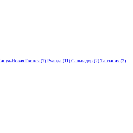
апуа-Новая Гвинея
(7)
Руанда
(11)
Сальвадор
(2)
Танзания
(2)