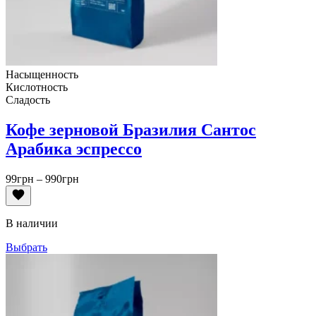
Насыщенность
Кислотность
Сладость
Кофе зерновой Бразилия Сантос
Арабика эспрессо
Диапазон
99
грн
–
990
грн
цен:
99грн
–
В наличии
990грн
Выбрать