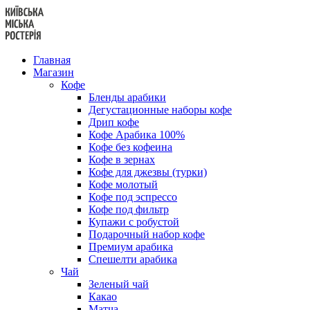
Перейти
к
содержанию
Главная
Магазин
Кофе
Бленды арабики
Дегустационные наборы кофе
Дрип кофе
Кофе Арабика 100%
Кофе без кофеина
Кофе в зернах
Кофе для джезвы (турки)
Кофе молотый
Кофе под эспрессо
Кофе под фильтр
Купажи с робустой
Подарочный набор кофе
Премиум арабика
Спешелти арабика
Чай
Зеленый чай
Какао
Матча