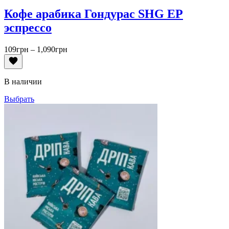
Кофе арабика Гондурас SHG EP
эспрессо
Диапазон
109
грн
–
1,090
грн
цен:
109грн
–
В наличии
1,090грн
Выбрать