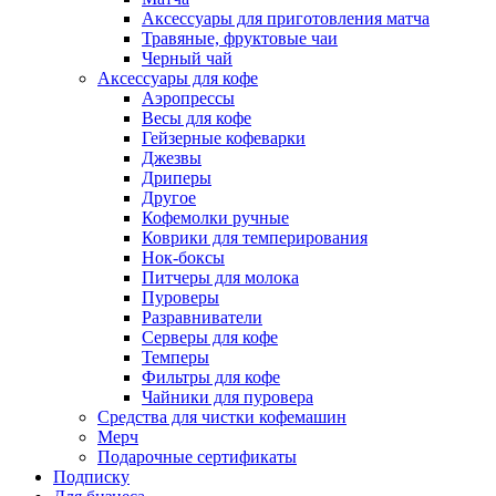
Аксессуары для приготовления матча
Травяные, фруктовые чаи
Черный чай
Аксессуары для кофе
Аэропрессы
Весы для кофе
Гейзерные кофеварки
Джезвы
Дриперы
Другое
Кофемолки ручные
Коврики для темперирования
Нок-боксы
Питчеры для молока
Пуроверы
Разравниватели
Серверы для кофе
Темперы
Фильтры для кофе
Чайники для пуровера
Средства для чистки кофемашин
Мерч
Подарочные сертификаты
Подписку