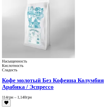
Насыщенность
Кислотность
Сладость
Кофе молотый Без Кофеина Колумбия
Арабика / Эспрессо
Диапазон
114
грн
–
1,140
грн
цен:
114грн