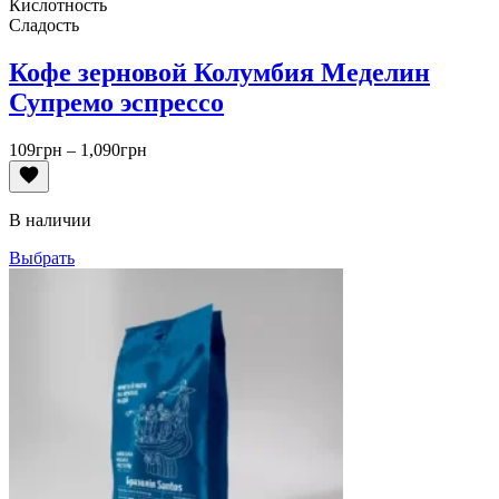
Кислотность
Сладость
Кофе зерновой Колумбия Меделин
Супремо эспрессо
Диапазон
109
грн
–
1,090
грн
цен:
109грн
–
В наличии
1,090грн
Выбрать