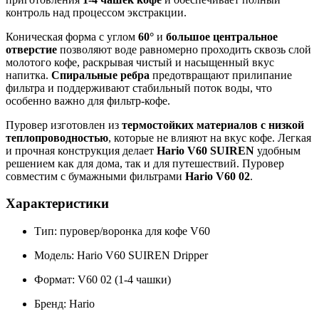
для
контроль над процессом экстракции.
кофе
Коническая форма с углом
60°
и
большое центральное
отверстие
позволяют воде равномерно проходить сквозь слой
молотого кофе, раскрывая чистый и насыщенный вкус
напитка.
Спиральные ребра
предотвращают прилипание
фильтра и поддерживают стабильный поток воды, что
особенно важно для фильтр-кофе.
Пуровер изготовлен из
термостойких материалов с низкой
теплопроводностью
, которые не влияют на вкус кофе. Легкая
и прочная конструкция делает
Hario V60 SUIREN
удобным
решением как для дома, так и для путешествий. Пуровер
совместим с бумажными фильтрами
Hario V60 02
.
Характеристики
Тип: пуровер/воронка для кофе V60
Модель: Hario V60 SUIREN Dripper
Формат: V60 02 (1-4 чашки)
Бренд: Hario