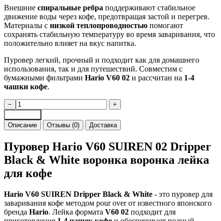
Внешние
спиральные ребра
поддерживают стабильное
движение воды через кофе, предотвращая застой и перегрев.
Материалы с
низкой теплопроводностью
помогают
сохранять стабильную температуру во время заваривания, что
положительно влияет на вкус напитка.
Пуровер легкий, прочный и подходит как для домашнего
использования, так и для путешествий. Совместим с
бумажными фильтрами
Hario V60 02
и рассчитан на
1-4
чашки кофе
.
Количество
−
+
товара
В корзину
Пуровер
Описание
Отзывы (0)
Доставка
HARIO
V60
Пуровер Hario V60 SUIREN 02 Dripper
Suiren
02
Black & White воронка воронка лейка
Dripper
для кофе
Black
&
White
Hario V60 SUIREN Dripper Black & White
- это пуровер для
воронка
заваривания кофе методом pour over от известного японского
воронка
бренда
Hario
. Лейка формата
V60 02
подходит для
лейка
приготовления
1-4 чашек кофе
и обеспечивает полный