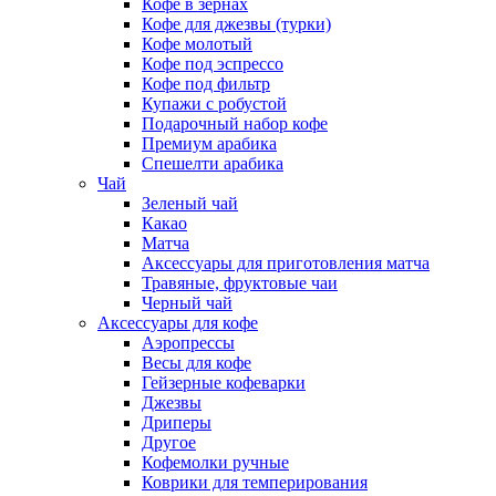
Кофе в зернах
Кофе для джезвы (турки)
Кофе молотый
Кофе под эспрессо
Кофе под фильтр
Купажи с робустой
Подарочный набор кофе
Премиум арабика
Спешелти арабика
Чай
Зеленый чай
Какао
Матча
Аксессуары для приготовления матча
Травяные, фруктовые чаи
Черный чай
Аксессуары для кофе
Аэропрессы
Весы для кофе
Гейзерные кофеварки
Джезвы
Дриперы
Другое
Кофемолки ручные
Коврики для темперирования