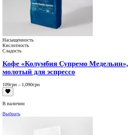
Насыщенность
Кислотность
Сладость
Кофе «Колумбия Супремо Медельин»,
молотый для эспрессо
Диапазон
109
грн
–
1,090
грн
цен:
109грн
–
В наличии
1,090грн
Выбрать