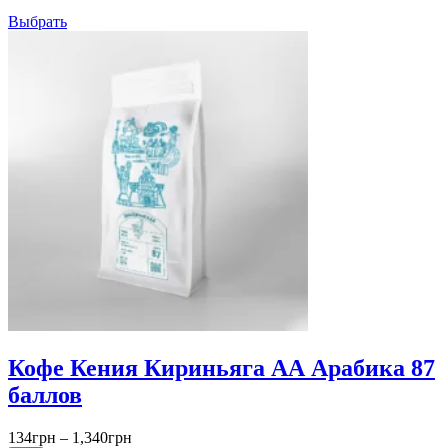
Выбрать
Кофе Кения Кириньяга АА Арабика 87
баллов
Диапазон
134
грн
–
1,340
грн