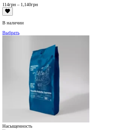
Диапазон
114
грн
–
1,140
грн
цен:
114грн
–
В наличии
1,140грн
Выбрать
Насыщенность