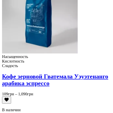
Насыщенность
Кислотность
Сладость
Кофе зерновой Гватемала Уэуэтенанго
арабика эспрессо
Диапазон
109
грн
–
1,090
грн
цен:
109грн
–
В наличии
1,090грн