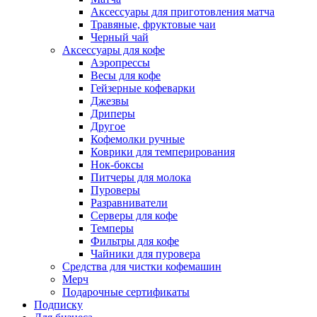
Аксессуары для приготовления матча
Травяные, фруктовые чаи
Черный чай
Аксессуары для кофе
Аэропрессы
Весы для кофе
Гейзерные кофеварки
Джезвы
Дриперы
Другое
Кофемолки ручные
Коврики для темперирования
Нок-боксы
Питчеры для молока
Пуроверы
Разравниватели
Серверы для кофе
Темперы
Фильтры для кофе
Чайники для пуровера
Средства для чистки кофемашин
Мерч
Подарочные сертификаты
Подписку