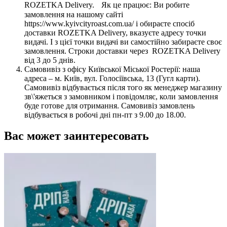
ROZETKA Delivery. Як це працює: Ви робите
замовлення на нашому сайті
https://www.kyivcityroast.com.ua/ і обираєте спосіб
доставки ROZETKA Delivery, вказуєте адресу точки
видачі. І з цієї точки видачі ви самостійно забираєте своє
замовлення. Строки доставки через ROZETKA Delivery
від 3 до 5 днів.
Самовивіз з офісу Київської Міської Ростерії: наша
адреса – м. Київ, вул. Голосіївська, 13 (Гугл карти).
Самовивіз відбувається після того як менеджер магазину
зв\'яжеться з замовником і повідомляє, коли замовлення
буде готове для отримання. Самовивіз замовлень
відбувається в робочі дні пн-пт з 9.00 до 18.00.
Вас может заинтересовать