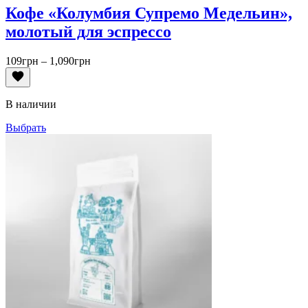
Кофе «Колумбия Супремо Медельин»,
молотый для эспрессо
Диапазон
109
грн
–
1,090
грн
цен:
109грн
–
В наличии
1,090грн
Выбрать