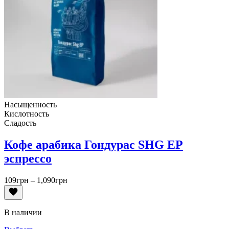
Насыщенность
Кислотность
Сладость
Кофе арабика Гондурас SHG EP
эспрессо
Диапазон
109
грн
–
1,090
грн
цен:
109грн
–
В наличии
1,090грн