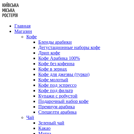
Перейти
к
содержанию
Главная
Магазин
Кофе
Бленды арабики
Дегустационные наборы кофе
Дрип кофе
Кофе Арабика 100%
Кофе без кофеина
Кофе в зернах
Кофе для джезвы (турки)
Кофе молотый
Кофе под эспрессо
Кофе под фильтр
Купажи с робустой
Подарочный набор кофе
Премиум арабика
Спешелти арабика
Чай
Зеленый чай
Какао
Матча