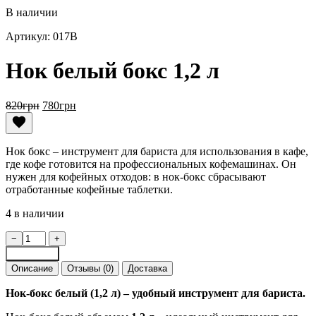
В наличии
Артикул: 017B
Нок белый бокс 1,2 л
Первоначальная
Текущая
820
грн
780
грн
цена
цена:
составляла
780грн.
820грн.
Нок бокс – инструмент для бариста для использования в кафе,
где кофе готовится на профессиональных кофемашинах. Он
нужен для кофейных отходов: в нок-бокс сбрасывают
отработанные кофейные таблетки.
4 в наличии
Количество
−
+
товара
В корзину
Нок
Описание
Отзывы (0)
Доставка
белый
бокс
Нок-бокс белый (1,2 л) – удобный инструмент для бариста.
1,2
л