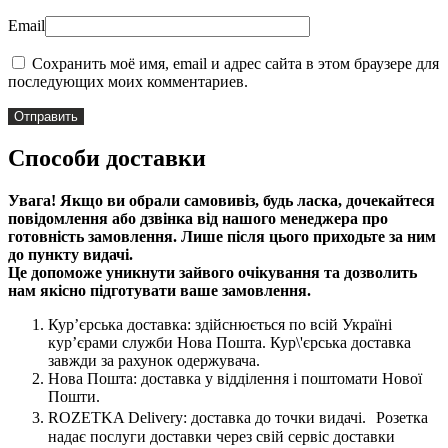
Email
Сохранить моё имя, email и адрес сайта в этом браузере для
последующих моих комментариев.
Способи доставки
Увага! Якщо ви обрали самовивіз, будь ласка, дочекайтеся
повідомлення або дзвінка від нашого менеджера про
готовність замовлення. Лише після цього приходьте за ним
до пункту видачі.
Це допоможе уникнути зайвого очікування та дозволить
нам якісно підготувати ваше замовлення.
Кур’єрська доставка: здійснюється по всій Україні
кур’єрами служби Нова Пошта. Кур\'єрська доставка
завжди за рахунок одержувача.
Нова Пошта: доставка у відділення і поштомати Нової
Пошти.
ROZETKA Delivery: доставка до точки видачі. Розетка
надає послуги доставки через свій сервіс доставки