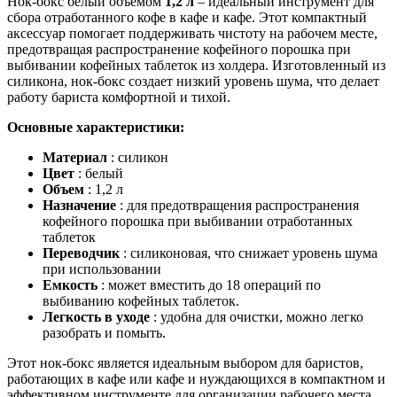
Нок-бокс белый объемом
1,2 л
– идеальный инструмент для
сбора отработанного кофе в кафе и кафе. Этот компактный
аксессуар помогает поддерживать чистоту на рабочем месте,
предотвращая распространение кофейного порошка при
выбивании кофейных таблеток из холдера. Изготовленный из
силикона, нок-бокс создает низкий уровень шума, что делает
работу бариста комфортной и тихой.
Основные характеристики:
Материал
: силикон
Цвет
: белый
Объем
: 1,2 л
Назначение
: для предотвращения распространения
кофейного порошка при выбивании отработанных
таблеток
Переводчик
: силиконовая, что снижает уровень шума
при использовании
Емкость
: может вместить до 18 операций по
выбиванию кофейных таблеток.
Легкость в уходе
: удобна для очистки, можно легко
разобрать и помыть.
Этот нок-бокс является идеальным выбором для баристов,
работающих в кафе или кафе и нуждающихся в компактном и
эффективном инструменте для организации рабочего места.