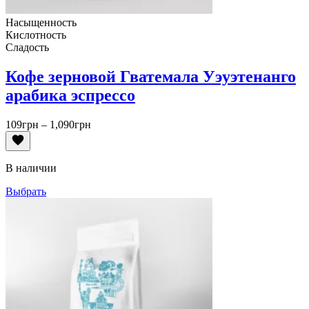
Насыщенность
Кислотность
Сладость
Кофе зерновой Гватемала Уэуэтенанго
арабика эспрессо
Диапазон
109
грн
–
1,090
грн
цен:
109грн
–
В наличии
1,090грн
Выбрать