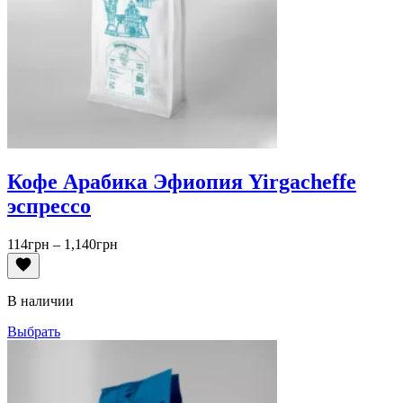
Кофе Арабика Эфиопия Yirgacheffe
эспрессо
Диапазон
114
грн
–
1,140
грн
цен:
114грн
–
В наличии
1,140грн
Выбрать