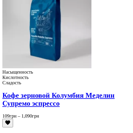
Насыщенность
Кислотность
Сладость
Кофе зерновой Колумбия Меделин
Супремо эспрессо
Диапазон
109
грн
–
1,090
грн
цен:
109грн
–