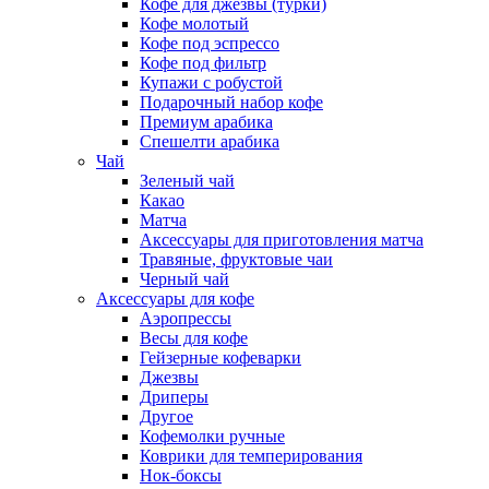
Кофе для джезвы (турки)
Кофе молотый
Кофе под эспрессо
Кофе под фильтр
Купажи с робустой
Подарочный набор кофе
Премиум арабика
Спешелти арабика
Чай
Зеленый чай
Какао
Матча
Аксессуары для приготовления матча
Травяные, фруктовые чаи
Черный чай
Аксессуары для кофе
Аэропрессы
Весы для кофе
Гейзерные кофеварки
Джезвы
Дриперы
Другое
Кофемолки ручные
Коврики для темперирования
Нок-боксы