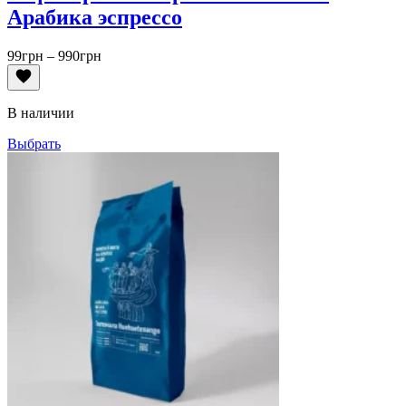
Арабика эспрессо
Диапазон
99
грн
–
990
грн
цен:
99грн
–
В наличии
990грн
Выбрать