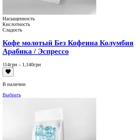
Насыщенность
Кислотность
Сладость
Кофе молотый Без Кофеина Колумбия
Арабика / Эспрессо
Диапазон
114
грн
–
1,140
грн
цен:
114грн
–
В наличии
1,140грн
Выбрать