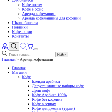
Для бизнеса
Кофе оптом
Кофе в офис
Аренда кофемашин
Аренда кофемашины для кофейни
Школа бариста
Новинки
Кофе акции
Контакты
Найти
Главная
>
Аренда кофемашин
Главная
Магазин
Кофе
Бленды арабики
Дегустационные наборы кофе
Дрип кофе
Кофе Арабика 100%
Кофе без кофеина
Кофе в зернах
Кофе для джезвы (турки)