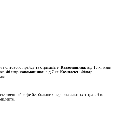
 з оптового прайсу та отримайте:
Кавомашина:
від 15 кг кави
кг.
Фільтр кавомашина:
від 7 кг.
Комплект:
Фільтр
ава.
чественный кофе без больших первоначальных затрат. Это
мплекте.