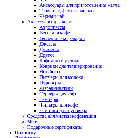
Аксессуары для приготовления матча
Травяные, фруктовые чаи
Черный чай
Аксессуары для кофе
Аэропрессы
Весы для кофе
Гейзерные кофеварки
Джезвы
Дриперы
Другое
Кофемолки ручные
Коврики для темперирования
Нок-боксы
Питчеры для молока
Пуроверы
Разравниватели
Серверы для кофе
Темперы
Фильтры для кофе
Чайники для пуровера
Средства для чистки кофемашин
Мерч
Подарочные сертификаты
Подписку