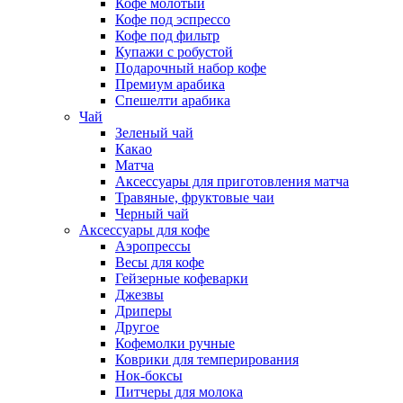
Кофе молотый
Кофе под эспрессо
Кофе под фильтр
Купажи с робустой
Подарочный набор кофе
Премиум арабика
Спешелти арабика
Чай
Зеленый чай
Какао
Матча
Аксессуары для приготовления матча
Травяные, фруктовые чаи
Черный чай
Аксессуары для кофе
Аэропрессы
Весы для кофе
Гейзерные кофеварки
Джезвы
Дриперы
Другое
Кофемолки ручные
Коврики для темперирования
Нок-боксы
Питчеры для молока