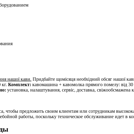
оборудованием
ования
ння нашої кави.
Придбайте щомісяця необхідний обсяг нашої кави
 кг.
Комплект:
кавомашина + кавомолка прямого помелу: від 30 
но:
установка, налаштування, сервіс, доставка, свіжообсмажена к
са, чтобы предложить своим клиентам или сотрудникам высокока
ебойной работы, поскольку техническое обслуживание идет в ко
нды