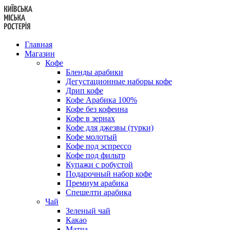
Перейти
к
содержанию
Главная
Магазин
Кофе
Бленды арабики
Дегустационные наборы кофе
Дрип кофе
Кофе Арабика 100%
Кофе без кофеина
Кофе в зернах
Кофе для джезвы (турки)
Кофе молотый
Кофе под эспрессо
Кофе под фильтр
Купажи с робустой
Подарочный набор кофе
Премиум арабика
Спешелти арабика
Чай
Зеленый чай
Какао
Матча