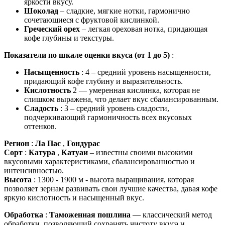
яркости вкусу.
Шоколад
– сладкие, мягкие нотки, гармонично
сочетающиеся с фруктовой кислинкой.
Греческий орех
– легкая ореховая нотка, придающая
кофе глубины и текстуры.
Показатели по шкале оценки вкуса (от 1 до 5)
:
Насыщенность
: 4 – средний уровень насыщенности,
придающий кофе глубину и выразительность.
Кислотность
2 — умеренная кислинка, которая не
слишком выражена, что делает вкус сбалансированным.
Сладость
: 3 – средний уровень сладости,
подчеркивающий гармоничность всех вкусовых
оттенков.
Регион
:
Ла Пас
,
Гондурас
Сорт
:
Катура
,
Катуаи
– известны своими высокими
вкусовыми характеристиками, сбалансированностью и
интенсивностью.
Высота
: 1300 - 1900 м - высота выращивания, которая
позволяет зернам развивать свои лучшие качества, давая кофе
яркую кислотность и насыщенный вкус.
Обработка
:
Таможенная пошлина
— классический метод
обработки, позволяющий сохранять чистоту вкуса и