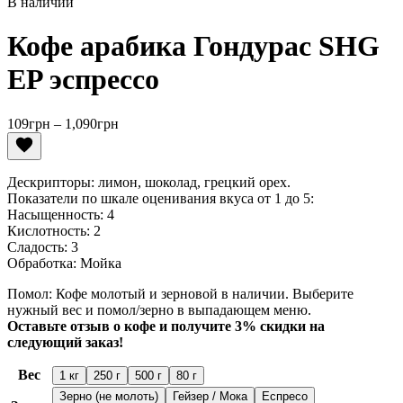
В наличии
Кофе арабика Гондурас SHG
EP эспрессо
Диапазон
109
грн
–
1,090
грн
цен:
109грн
–
Дескрипторы: лимон, шоколад, грецкий орех.
1,090грн
Показатели по шкале оценивания вкуса от 1 до 5:
Насыщенность: 4
Кислотность: 2
Сладость: 3
Обработка: Мойка
Помол: Кофе молотый и зерновой в наличии. Выберите
нужный вес и помол/зерно в выпадающем меню.
Оставьте отзыв о кофе и получите 3% скидки на
следующий заказ!
Вес
1 кг
250 г
500 г
80 г
Зерно (не молоть)
Гейзер / Мока
Еспресо