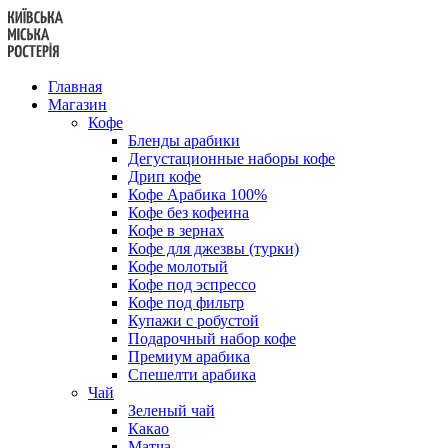
Перейти
к
содержанию
Главная
Магазин
Кофе
Бленды арабики
Дегустационные наборы кофе
Дрип кофе
Кофе Арабика 100%
Кофе без кофеина
Кофе в зернах
Кофе для джезвы (турки)
Кофе молотый
Кофе под эспрессо
Кофе под фильтр
Купажи с робустой
Подарочный набор кофе
Премиум арабика
Спешелти арабика
Чай
Зеленый чай
Какао
Матча