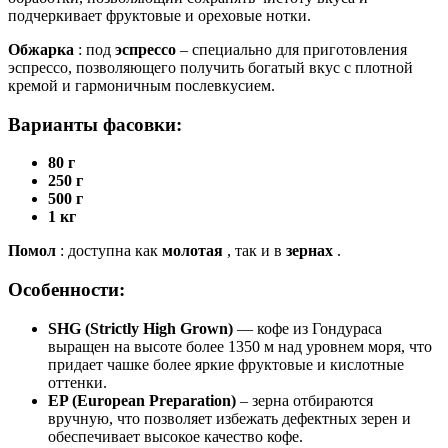
подчеркивает фруктовые и ореховые нотки.
Обжарка
: под
эспрессо
– специально для приготовления
эспрессо, позволяющего получить богатый вкус с плотной
кремой и гармоничным послевкусием.
Варианты фасовки:
80 г
250 г
500 г
1 кг
Помол
: доступна как
молотая
, так и в
зернах
.
Особенности:
SHG (Strictly High Grown)
— кофе из Гондураса
выращен на высоте более 1350 м над уровнем моря, что
придает чашке более яркие фруктовые и кислотные
оттенки.
EP (European Preparation)
– зерна отбираются
вручную, что позволяет избежать дефектных зерен и
обеспечивает высокое качество кофе.