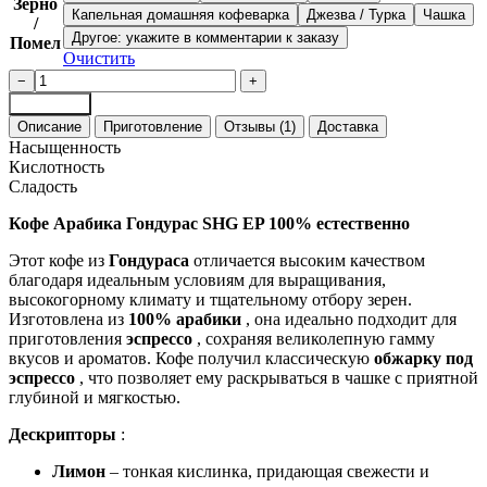
Зерно
Капельная домашняя кофеварка
Джезва / Турка
Чашка
/
Другое: укажите в комментарии к заказу
Помел
Очистить
Количество
−
+
товара
В корзину
Кофе
Описание
Приготовление
Отзывы (1)
Доставка
арабика
Насыщенность
Гондурас
Кислотность
SHG
Сладость
EP
эспрессо
Кофе Арабика Гондурас SHG EP 100% естественно
Этот кофе из
Гондураса
отличается высоким качеством
благодаря идеальным условиям для выращивания,
высокогорному климату и тщательному отбору зерен.
Изготовлена ​​из
100% арабики
, она идеально подходит для
приготовления
эспрессо
, сохраняя великолепную гамму
вкусов и ароматов. Кофе получил классическую
обжарку под
эспрессо
, что позволяет ему раскрываться в чашке с приятной
глубиной и мягкостью.
Дескрипторы
:
Лимон
– тонкая кислинка, придающая свежести и