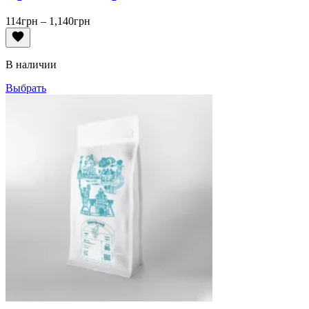
Диапазон
114
грн
–
1,140
грн
цен:
114грн
–
В наличии
1,140грн
Выбрать