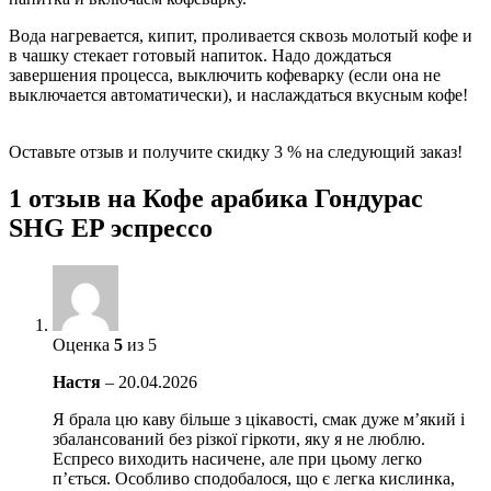
Вода нагревается, кипит, проливается сквозь молотый кофе и
в чашку стекает готовый напиток. Надо дождаться
завершения процесса, выключить кофеварку (если она не
выключается автоматически), и наслаждаться вкусным кофе!
Оставьте отзыв и получите скидку 3 % на следующий заказ!
1 отзыв на
Кофе арабика Гондурас
SHG EP эспрессо
Оценка
5
из 5
Настя
–
20.04.2026
Я брала цю каву більше з цікавості, смак дуже м’який і
збалансований без різкої гіркоти, яку я не люблю.
Еспресо виходить насичене, але при цьому легко
п’ється. Особливо сподобалося, що є легка кислинка,