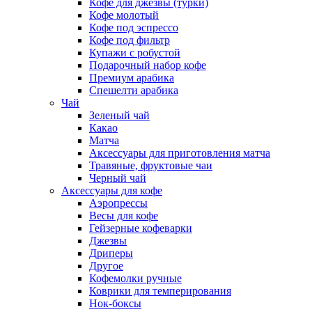
Кофе для джезвы (турки)
Кофе молотый
Кофе под эспрессо
Кофе под фильтр
Купажи с робустой
Подарочный набор кофе
Премиум арабика
Спешелти арабика
Чай
Зеленый чай
Какао
Матча
Аксессуары для приготовления матча
Травяные, фруктовые чаи
Черный чай
Аксессуары для кофе
Аэропрессы
Весы для кофе
Гейзерные кофеварки
Джезвы
Дриперы
Другое
Кофемолки ручные
Коврики для темперирования
Нок-боксы