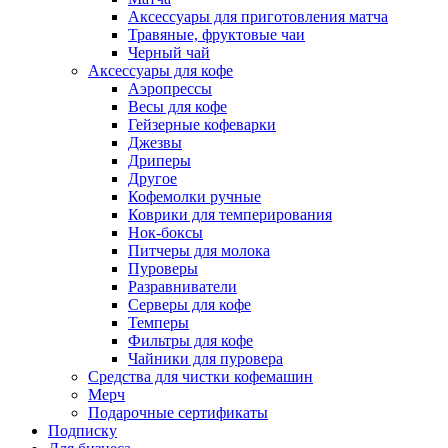
Аксессуары для приготовления матча
Травяные, фруктовые чаи
Черный чай
Аксессуары для кофе
Аэропрессы
Весы для кофе
Гейзерные кофеварки
Джезвы
Дриперы
Другое
Кофемолки ручные
Коврики для темперирования
Нок-боксы
Питчеры для молока
Пуроверы
Разравниватели
Серверы для кофе
Темперы
Фильтры для кофе
Чайники для пуровера
Средства для чистки кофемашин
Мерч
Подарочные сертификаты
Подписку