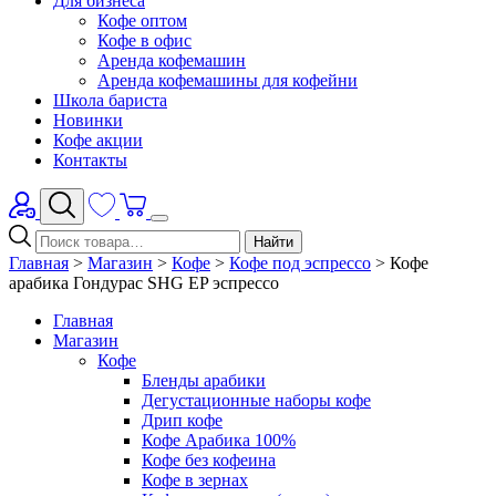
Для бизнеса
Кофе оптом
Кофе в офис
Аренда кофемашин
Аренда кофемашины для кофейни
Школа бариста
Новинки
Кофе акции
Контакты
Найти
Главная
>
Магазин
>
Кофе
>
Кофе под эспрессо
>
Кофе
арабика Гондурас SHG EP эспрессо
Главная
Магазин
Кофе
Бленды арабики
Дегустационные наборы кофе
Дрип кофе
Кофе Арабика 100%
Кофе без кофеина
Кофе в зернах