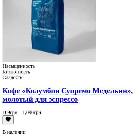
Насыщенность
Кислотность
Сладость
Кофе «Колумбия Супремо Медельин»,
молотый для эспрессо
Диапазон
109
грн
–
1,090
грн
цен:
109грн
–
В наличии
1,090грн