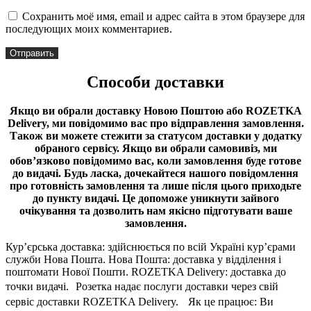
Сохранить моё имя, email и адрес сайта в этом браузере для
последующих моих комментариев.
Способи доставки
Якщо ви обрали доставку Новою Поштою або ROZETKA
Delivery, ми повідомимо вас про відправлення замовлення.
Також ви можете стежити за статусом доставки у додатку
обраного сервісу.
Якщо ви обрали самовивіз, ми
обов’язково повідомимо вас, коли замовлення буде готове
до видачі.
Будь ласка, дочекайтеся нашого повідомлення
про готовність замовлення та лише після цього приходьте
до пункту видачі. Це допоможе уникнути зайвого
очікування та дозволить нам якісно підготувати ваше
замовлення.
Кур’єрська доставка: здійснюється по всій Україні кур’єрами
служби Нова Пошта. Нова Пошта: доставка у відділення і
поштомати Нової Пошти. ROZETKA Delivery: доставка до
точки видачі. Розетка надає послуги доставки через свій
сервіс доставки ROZETKA Delivery. Як це працює: Ви