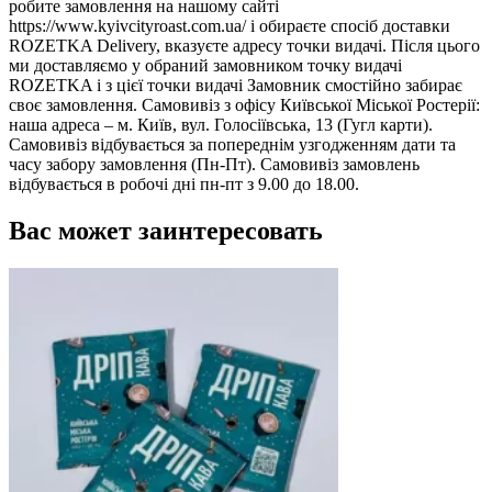
робите замовлення на нашому сайті
https://www.kyivcityroast.com.ua/ і обираєте спосіб доставки
ROZETKA Delivery, вказуєте адресу точки видачі. Після цього
ми доставляємо у обраний замовником точку видачі
ROZETKA і з цієї точки видачі Замовник смостійно забирає
своє замовлення. Самовивіз з офісу Київської Міської Ростерії:
наша адреса – м. Київ, вул. Голосіївська, 13 (Гугл карти).
Самовивіз відбувається за попереднім узгодженням дати та
часу забору замовлення (Пн-Пт). Самовивіз замовлень
відбувається в робочі дні пн-пт з 9.00 до 18.00.
Вас может заинтересовать