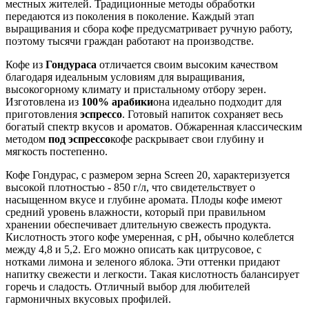
местных жителей. Традиционные методы обработки
передаются из поколения в поколение. Каждый этап
выращивания и сбора кофе предусматривает ручную работу,
поэтому тысячи граждан работают на производстве.
Кофе из
Гондураса
отличается своим высоким качеством
благодаря идеальным условиям для выращивания,
высокогорному климату и пристальному отбору зерен.
Изготовлена из
100% арабики
она идеально подходит для
приготовления
эспрессо
. Готовый напиток сохраняет весь
богатый спектр вкусов и ароматов. Обжаренная классическим
методом
под эспрессо
кофе раскрывает свои глубину и
мягкость постепенно.
Кофе Гондурас, с размером зерна Screen 20, характеризуется
высокой плотностью - 850 г/л, что свидетельствует о
насыщенном вкусе и глубине аромата. Плоды кофе имеют
средний уровень влажности, который при правильном
хранении обеспечивает длительную свежесть продукта.
Кислотность этого кофе умеренная, с pH, обычно колеблется
между 4,8 и 5,2. Его можно описать как цитрусовое, с
нотками лимона и зеленого яблока. Эти оттенки придают
напитку свежести и легкости. Такая кислотность балансирует
горечь и сладость. Отличный выбор для любителей
гармоничных вкусовых профилей.