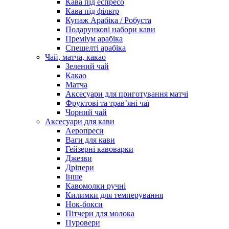
Кава під еспресо
Кава під фільтр
Купаж Арабіка / Робуста
Подарункові набори кави
Преміум арабіка
Спешелті арабіка
Чай, матча, какао
Зелений чай
Какао
Матча
Аксесуари для приготування матчі
Фруктові та трав’яні чаї
Чорний чай
Аксесуари для кави
Аеропреси
Ваги для кави
Гейзерні кавоварки
Джезви
Дріпери
Інше
Кавомолки ручні
Килимки для темперування
Нок-бокси
Пітчери для молока
Пуровери