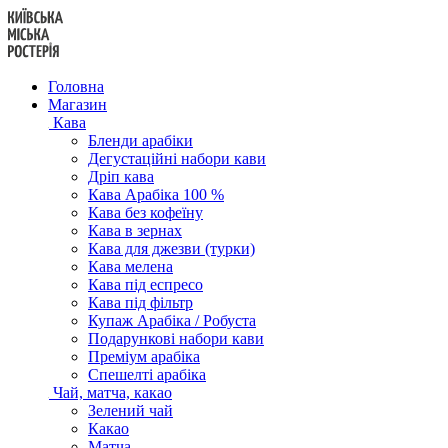
Перейти
до
вмісту
Головна
Магазин
Кава
Бленди арабіки
Дегустаційні набори кави
Дріп кава
Кава Арабіка 100 %
Кава без кофеїну
Кава в зернах
Кава для джезви (турки)
Кава мелена
Кава під еспресо
Кава під фільтр
Купаж Арабіка / Робуста
Подарункові набори кави
Преміум арабіка
Спешелті арабіка
Чай, матча, какао
Зелений чай
Какао
Матча