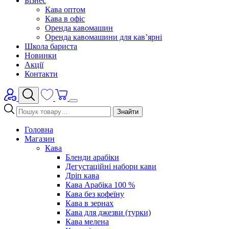
Бізнес
Кава оптом
Кава в офіс
Оренда кавомашин
Оренда кавомашини для кав’ярні
Школа бариста
Новинки
Акції
Контакти
Знайти
Головна
Магазин
Кава
Бленди арабіки
Дегустаційні набори кави
Дріп кава
Кава Арабіка 100 %
Кава без кофеїну
Кава в зернах
Кава для джезви (турки)
Кава мелена