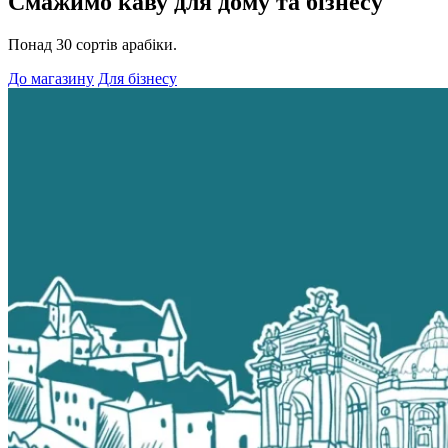
Смажимо каву для дому та бізнесу
Понад 30 сортів арабіки.
До магазину
Для бізнесу