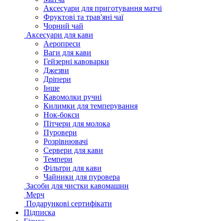
Аксесуари для приготування матчі
Фруктові та трав'яні чаї
Чорний чай
Аксесуари для кави
Аеропреси
Ваги для кави
Гейзерні кавоварки
Джезви
Дріпери
Інше
Кавомолки ручні
Килимки для темперування
Нок-бокси
Пітчери для молока
Пуровери
Розрівнювачі
Сервери для кави
Темпери
Фільтри для кави
Чайники для пуровера
Засоби для чистки кавомашин
Мерч
Подарункові сертифікати
Підписка