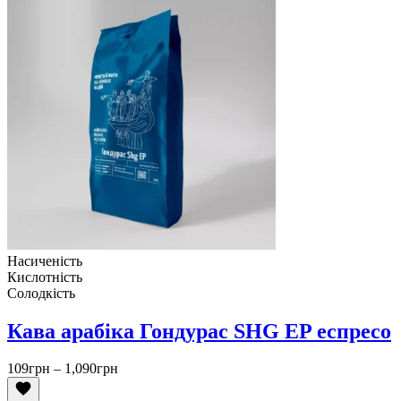
Насиченість
Кислотність
Солодкість
Кава арабіка Гондурас SHG EP еспресо
Діапазон
109
грн
–
1,090
грн
цін:
від