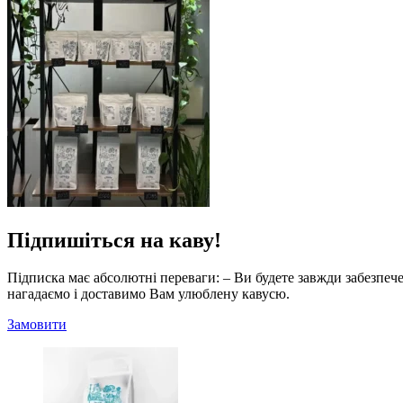
Підпишіться на каву!
Підписка має абсолютні переваги: – Ви будете завжди забезпече
нагадаємо і доставимо Вам улюблену кавусю.
Замовити