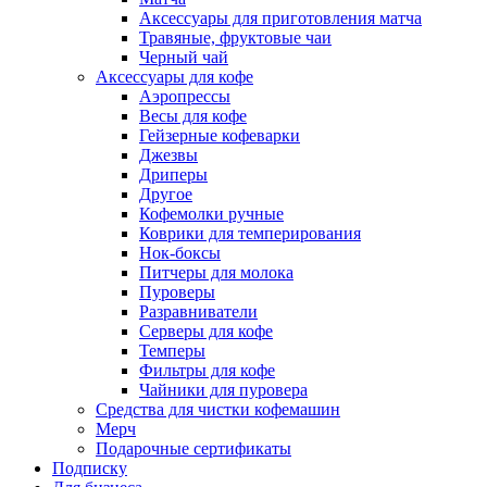
Аксессуары для приготовления матча
Травяные, фруктовые чаи
Черный чай
Аксессуары для кофе
Аэропрессы
Весы для кофе
Гейзерные кофеварки
Джезвы
Дриперы
Другое
Кофемолки ручные
Коврики для темперирования
Нок-боксы
Питчеры для молока
Пуроверы
Разравниватели
Серверы для кофе
Темперы
Фильтры для кофе
Чайники для пуровера
Средства для чистки кофемашин
Мерч
Подарочные сертификаты
Подписку