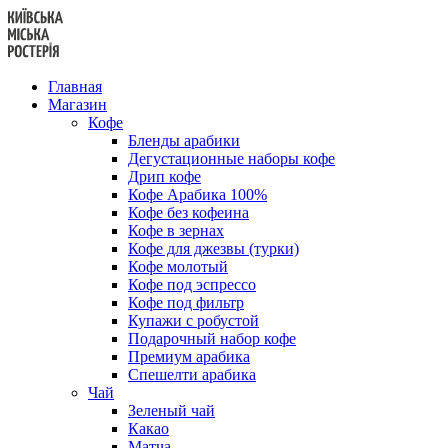
Перейти
к
содержанию
Главная
Магазин
Кофе
Бленды арабики
Дегустационные наборы кофе
Дрип кофе
Кофе Арабика 100%
Кофе без кофеина
Кофе в зернах
Кофе для джезвы (турки)
Кофе молотый
Кофе под эспрессо
Кофе под фильтр
Купажи с робустой
Подарочный набор кофе
Премиум арабика
Спешелти арабика
Чай
Зеленый чай
Какао
Матча