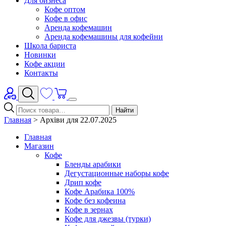
Для бизнеса
Кофе оптом
Кофе в офис
Аренда кофемашин
Аренда кофемашины для кофейни
Школа бариста
Новинки
Кофе акции
Контакты
Найти
Главная
>
Архіви для 22.07.2025
Главная
Магазин
Кофе
Бленды арабики
Дегустационные наборы кофе
Дрип кофе
Кофе Арабика 100%
Кофе без кофеина
Кофе в зернах
Кофе для джезвы (турки)