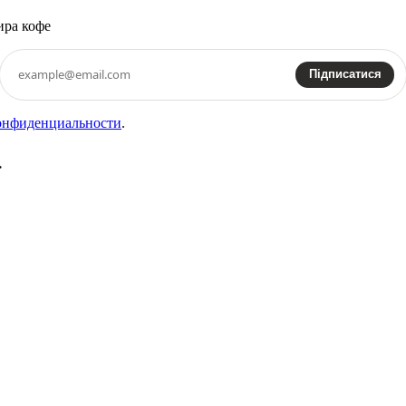
ира кофе
Підписатися
онфиденциальности
.
>