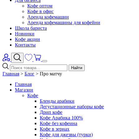
Для бизнеса
Кофе оптом
Кофе в офис
Аренда кофемашин
Аренда кофемашины для кофейни
Школа бариста
Новинки
Кофе акции
Контакты
Найти
Главная
>
Блог
>
Про матчу
Главная
Магазин
Кофе
Бленды арабики
Дегустационные наборы кофе
Дрип кофе
Кофе Арабика 100%
Кофе без кофеина
Кофе в зернах
Кофе для джезвы (турки)