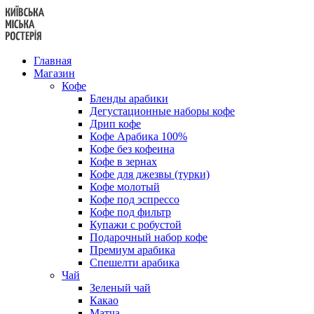
Перейти
к
содержанию
Главная
Магазин
Кофе
Бленды арабики
Дегустационные наборы кофе
Дрип кофе
Кофе Арабика 100%
Кофе без кофеина
Кофе в зернах
Кофе для джезвы (турки)
Кофе молотый
Кофе под эспрессо
Кофе под фильтр
Купажи с робустой
Подарочный набор кофе
Премиум арабика
Спешелти арабика
Чай
Зеленый чай
Какао
Матча