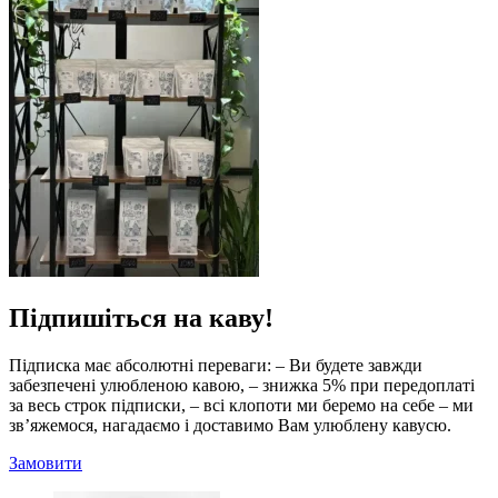
Підпишіться на каву!
Підписка має абсолютні переваги: – Ви будете завжди
забезпечені улюбленою кавою, – знижка 5% при передоплаті
за весь строк підписки, – всі клопоти ми беремо на себе – ми
зв’яжемося, нагадаємо і доставимо Вам улюблену кавусю.
Замовити