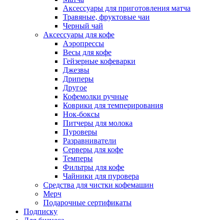
Аксессуары для приготовления матча
Травяные, фруктовые чаи
Черный чай
Аксессуары для кофе
Аэропрессы
Весы для кофе
Гейзерные кофеварки
Джезвы
Дриперы
Другое
Кофемолки ручные
Коврики для темперирования
Нок-боксы
Питчеры для молока
Пуроверы
Разравниватели
Серверы для кофе
Темперы
Фильтры для кофе
Чайники для пуровера
Средства для чистки кофемашин
Мерч
Подарочные сертификаты
Подписку