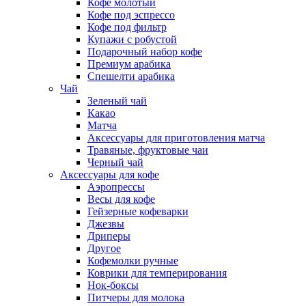
Кофе молотый
Кофе под эспрессо
Кофе под фильтр
Купажи с робустой
Подарочный набор кофе
Премиум арабика
Спешелти арабика
Чай
Зеленый чай
Какао
Матча
Аксессуары для приготовления матча
Травяные, фруктовые чаи
Черный чай
Аксессуары для кофе
Аэропрессы
Весы для кофе
Гейзерные кофеварки
Джезвы
Дриперы
Другое
Кофемолки ручные
Коврики для темперирования
Нок-боксы
Питчеры для молока