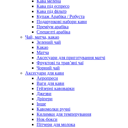
Кава мелена
Кава під еспресо
Кава під фільтр
Купаж Арабіка / Робуста
Подарункові набори кави
Преміум арабіка
Спешелті арабіка
Чай, матча, какао
Зелений чай
Какао
Матча
Аксесуари для приготування матчі
Фруктові та трав’яні чаї
Чорний чай
Аксесуари для кави
Аеропреси
Ваги для кави
Гейзерні кавоварки
Джезви
Дріпери
Інше
Кавомолки ручні
Килимки для темперування
Нок-бокси
Пітчери для молока