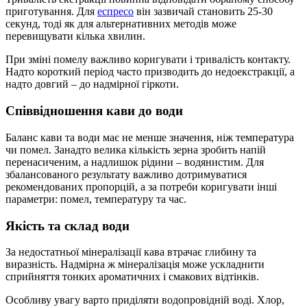
приготування. Для
еспресо
він зазвичай становить 25-30
секунд, тоді як для альтернативних методів може
перевищувати кілька хвилин.
При зміні помелу важливо коригувати і тривалість контакту.
Надто короткий період часто призводить до недоекстракції, а
надто довгий – до надмірної гіркоти.
Співвідношення кави до води
Баланс кави та води має не менше значення, ніж температура
чи помел. Занадто велика кількість зерна зробить напій
перенасиченим, а надлишок рідини – водянистим. Для
збалансованого результату важливо дотримуватися
рекомендованих пропорцій, а за потреби коригувати інші
параметри: помел, температуру та час.
Якість та склад води
За недостатньої мінералізації кава втрачає глибину та
виразність. Надмірна ж мінералізація може ускладнити
сприйняття тонких ароматичних і смакових відтінків.
Особливу увагу варто приділяти водопровідній воді. Хлор,