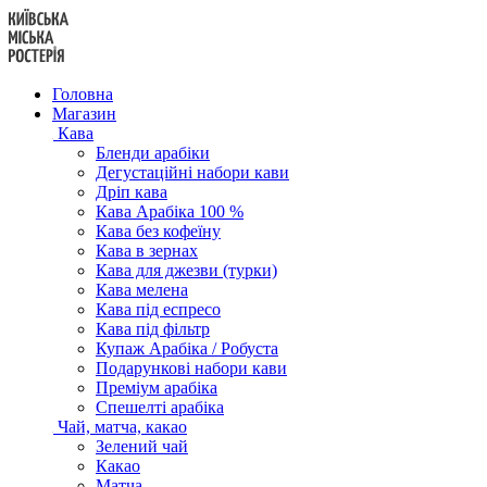
Перейти
до
вмісту
Головна
Магазин
Кава
Бленди арабіки
Дегустаційні набори кави
Дріп кава
Кава Арабіка 100 %
Кава без кофеїну
Кава в зернах
Кава для джезви (турки)
Кава мелена
Кава під еспресо
Кава під фільтр
Купаж Арабіка / Робуста
Подарункові набори кави
Преміум арабіка
Спешелті арабіка
Чай, матча, какао
Зелений чай
Какао
Матча