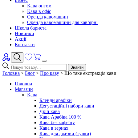
Бізнес
Кава оптом
Кава в офіс
Оренда кавомашин
Оренда кавомашини для кав’ярні
Школа бариста
Новинки
Акції
Контакти
Знайти
Головна
>
Блог
>
Про каву
>
Що таке екстракція кави
Головна
Магазин
Кава
Бленди арабіки
Дегустаційні набори кави
Дріп кава
Кава Арабіка 100 %
Кава без кофеїну
Кава в зернах
Кава для джезви (турки)