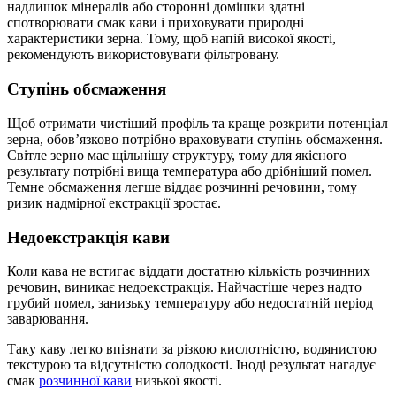
надлишок мінералів або сторонні домішки здатні
спотворювати смак кави і приховувати природні
характеристики зерна. Тому, щоб напій високої якості,
рекомендують використовувати фільтровану.
Ступінь обсмаження
Щоб отримати чистіший профіль та краще розкрити потенціал
зерна, обов’язково потрібно враховувати ступінь обсмаження.
Світле зерно має щільнішу структуру, тому для якісного
результату потрібні вища температура або дрібніший помел.
Темне обсмаження легше віддає розчинні речовини, тому
ризик надмірної екстракції зростає.
Недоекстракція кави
Коли кава не встигає віддати достатню кількість розчинних
речовин, виникає недоекстракція. Найчастіше через надто
грубий помел, занизьку температуру або недостатній період
заварювання.
Таку каву легко впізнати за різкою кислотністю, водянистою
текстурою та відсутністю солодкості. Іноді результат нагадує
смак
розчинної кави
низької якості.