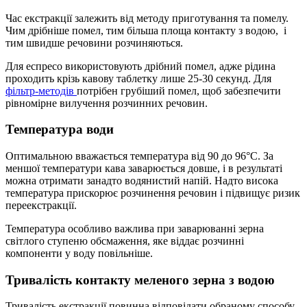
Час екстракції залежить від методу приготування та помелу.
Чим дрібніше помел, тим більша площа контакту з водою, і
тим швидше речовини розчиняються.
Для еспресо використовують дрібний помел, адже рідина
проходить крізь кавову таблетку лише 25-30 секунд. Для
фільтр-методів
потрібен грубіший помел, щоб забезпечити
рівномірне вилучення розчинних речовин.
Температура води
Оптимальною вважається температура від 90 до 96°C. За
меншої температури кава заварюється довше, і в результаті
можна отримати занадто водянистий напій. Надто висока
температура прискорює розчинення речовин і підвищує ризик
переекстракції.
Температура особливо важлива при заварюванні зерна
світлого ступеню обсмаження, яке віддає розчинні
компоненти у воду повільніше.
Тривалість контакту меленого зерна з водою
Тривалість екстракції повинна відповідати обраному способу