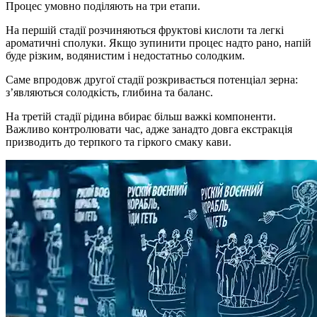
Процес умовно поділяють на три етапи.
На першій стадії розчиняються фруктові кислоти та легкі
ароматичні сполуки. Якщо зупинити процес надто рано, напій
буде різким, водянистим і недостатньо солодким.
Саме впродовж другої стадії розкривається потенціал зерна:
з’являються солодкість, глибина та баланс.
На третій стадії рідина вбирає більш важкі компоненти.
Важливо контролювати час, адже занадто довга екстракція
призводить до терпкого та гіркого смаку кави.