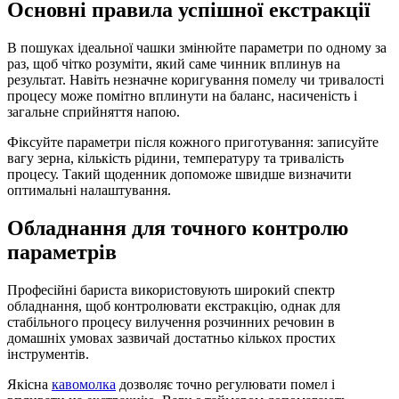
Основні правила успішної екстракції
В пошуках ідеальної чашки змінюйте параметри по одному за
раз, щоб чітко розуміти, який саме чинник вплинув на
результат. Навіть незначне коригування помелу чи тривалості
процесу може помітно вплинути на баланс, насиченість і
загальне сприйняття напою.
Фіксуйте параметри після кожного приготування: записуйте
вагу зерна, кількість рідини, температуру та тривалість
процесу. Такий щоденник допоможе швидше визначити
оптимальні налаштування.
Обладнання для точного контролю
параметрів
Професійні бариста використовують широкий спектр
обладнання, щоб контролювати екстракцію, однак для
стабільного процесу вилучення розчинних речовин в
домашніх умовах зазвичай достатньо кількох простих
інструментів.
Якісна
кавомолка
дозволяє точно регулювати помел і