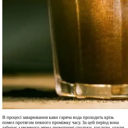
В процесі заварювання кави гаряча вода проходить крізь
помел протягом певного проміжку часу. За цей період вона
забирає з меленого зерна ароматичні сполуки, кислоти, цукри,