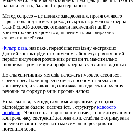
Кожен метод має власні особливості екстракції, які впливають
на насиченість, баланс і характер напою.
Метод еспресо – це швидке заварювання, протягом якого
гаряча вода під тиском проходить крізь шар меленого зерна.
Такий спосіб дозволяє отримати насичений напій з
концентрованим ароматом, щільним тілом і виразним
смаковим шлейфом.
Фільтр-кава
, навпаки, передбачає повільну екстракцію.
Довгий контакт рідини з помелом забезпечує рівномірний
перебіг вилучення розчинних речовин та максимально
розкриває ароматичний профіль зерна в усіх його відтінках.
До альтернативних методів належать пуровер, аеропрес і
френч-прес. Вони відрізняються способом і тривалістю
контакту води з кавою, що визначає швидкість вилучення
речовин та формує різний профіль напою.
Незалежно від методу, саме взаємодія помелу з водою
відповідає за баланс, насиченість і структуру
кавового
профілю
.. Якісна вода, відповідний помел, точне дозування та
контроль часу екстракції допомагають стабільно отримувати
передбачуваний результат і максимально розкривати
потенціал зерна.