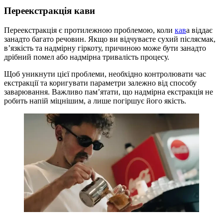
Переекстракція кави
Переекстракція є протилежною проблемою, коли
кав
а віддає
занадто багато речовин. Якщо ви відчуваєте сухий післясмак,
в’язкість та надмірну гіркоту, причиною може бути занадто
дрібний помел або надмірна тривалість процесу.
Щоб уникнути цієї проблеми, необхідно контролювати час
екстракції та коригувати параметри залежно від способу
заварювання. Важливо пам’ятати, що надмірна екстракція не
робить напій міцнішим, а лише погіршує його якість.