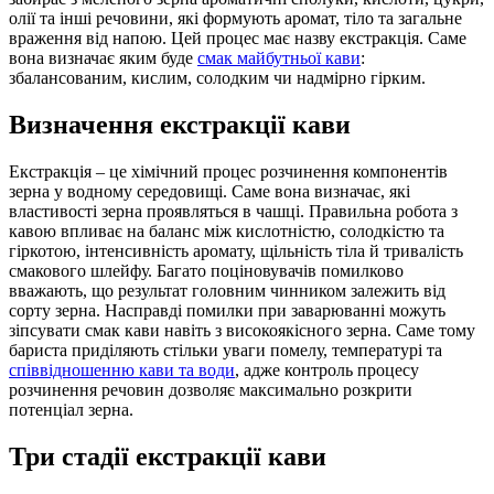
олії та інші речовини, які формують аромат, тіло та загальне
враження від напою. Цей процес має назву екстракція. Саме
вона визначає яким буде
смак майбутньої кави
:
збалансованим, кислим, солодким чи надмірно гірким.
Визначення екстракції кави
Екстракція – це хімічний процес розчинення компонентів
зерна у водному середовищі. Саме вона визначає, які
властивості зерна проявляться в чашці. Правильна робота з
кавою впливає на баланс між кислотністю, солодкістю та
гіркотою, інтенсивність аромату, щільність тіла й тривалість
смакового шлейфу. Багато поціновувачів помилково
вважають, що результат головним чинником залежить від
сорту зерна. Насправді помилки при заварюванні можуть
зіпсувати смак кави навіть з високоякісного зерна. Саме тому
бариста приділяють стільки уваги помелу, температурі та
співвідношенню кави та води
, адже контроль процесу
розчинення речовин дозволяє максимально розкрити
потенціал зерна.
Три стадії екстракції кави