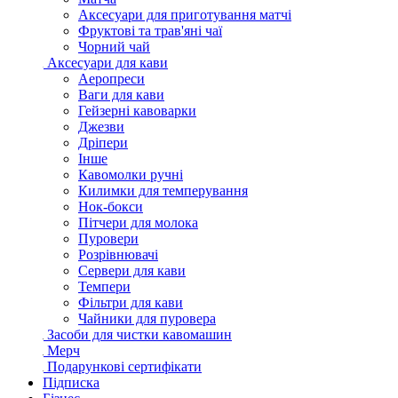
Аксесуари для приготування матчі
Фруктові та трав'яні чаї
Чорний чай
Аксесуари для кави
Аеропреси
Ваги для кави
Гейзерні кавоварки
Джезви
Дріпери
Інше
Кавомолки ручні
Килимки для темперування
Нок-бокси
Пітчери для молока
Пуровери
Розрівнювачі
Сервери для кави
Темпери
Фільтри для кави
Чайники для пуровера
Засоби для чистки кавомашин
Мерч
Подарункові сертифікати
Підписка