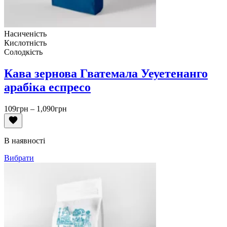
Насиченість
Кислотність
Солодкість
Кава зернова Гватемала Уеуетенанго
арабіка еспресо
Діапазон
109
грн
–
1,090
грн
цін:
від
109грн
В наявності
до
1,090грн
Вибрати