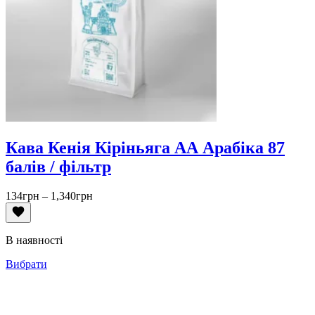
Кава Кенія Кіріньяга АА Арабіка 87
балів / фільтр
Діапазон
134
грн
–
1,340
грн
цін:
від
134грн
В наявності
до
1,340грн
Вибрати