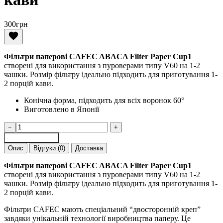
300
грн
Фільтри паперові CAFEC ABACA Filter Paper Cup1
створені для використання з пуроверами типу V60 на 1-2
чашки. Розмір фільтру ідеально підходить для приготування 1-
2 порцій кави.
Конічна форма, підходить для всіх воронок 60°
Виготовлено в Японії
Фільтри
−
+
паперові
Додати в кошик
CAFEC
Опис
Відгуки (0)
Доставка
ABACA
100
Фільтри паперові CAFEC ABACA Filter Paper Cup1
шт
створені для використання з пуроверами типу V60 на 1-2
на
чашки. Розмір фільтру ідеально підходить для приготування 1-
1
2 порцій кави.
-
2
Фільтри CAFEC мають спеціальний “двосторонній креп”
порції
завдяки унікальній технології виробництва паперу. Це