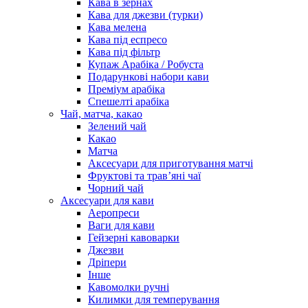
Кава в зернах
Кава для джезви (турки)
Кава мелена
Кава під еспресо
Кава під фільтр
Купаж Арабіка / Робуста
Подарункові набори кави
Преміум арабіка
Спешелті арабіка
Чай, матча, какао
Зелений чай
Какао
Матча
Аксесуари для приготування матчі
Фруктові та трав’яні чаї
Чорний чай
Аксесуари для кави
Аеропреси
Ваги для кави
Гейзерні кавоварки
Джезви
Дріпери
Інше
Кавомолки ручні
Килимки для темперування