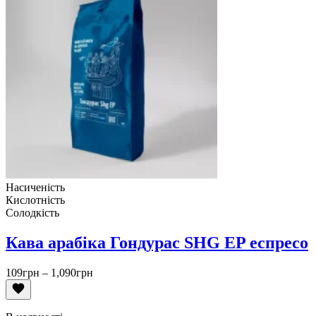
Насиченість
Кислотність
Солодкість
Кава арабіка Гондурас SHG EP еспресо
Діапазон
109
грн
–
1,090
грн
цін:
від
109грн