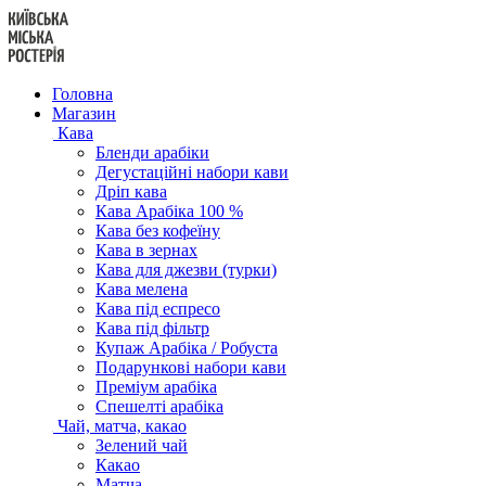
Перейти
до
вмісту
Головна
Магазин
Кава
Бленди арабіки
Дегустаційні набори кави
Дріп кава
Кава Арабіка 100 %
Кава без кофеїну
Кава в зернах
Кава для джезви (турки)
Кава мелена
Кава під еспресо
Кава під фільтр
Купаж Арабіка / Робуста
Подарункові набори кави
Преміум арабіка
Спешелті арабіка
Чай, матча, какао
Зелений чай
Какао
Матча