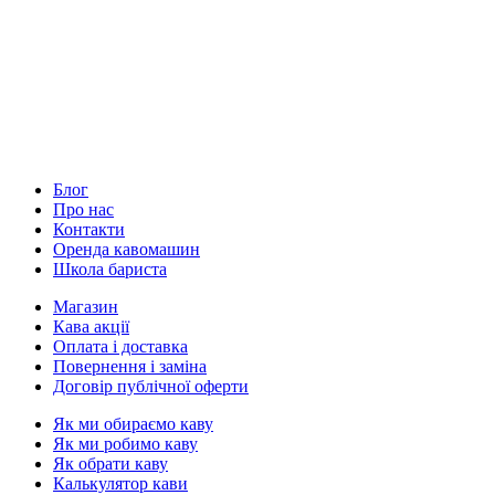
Блог
Про нас
Контакти
Оренда кавомашин
Школа бариста
Магазин
Кава акції
Оплата і доставка
Повернення і заміна
Договір публічної оферти
Як ми обираємо каву
Як ми робимо каву
Як обрати каву
Калькулятор кави