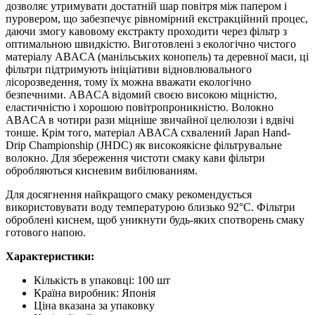
кави
дозволяє утримувати достатній шар повітря між папером і
кількість
пуровером, що забезпечує рівномірний екстракційний процес,
даючи змогу кавовому екстракту проходити через фільтр з
оптимальною швидкістю. Виготовлені з екологічно чистого
матеріалу ABACA (манільських конопель) та деревної маси, ці
фільтри підтримують ініціативи відновлювального
лісорозведення, тому їх можна вважати екологічно
безпечними. ABACA відомий своєю високою міцністю,
еластичністю і хорошою повітропроникністю. Волокно
ABACA в чотири рази міцніше звичайної целюлози і вдвічі
тонше. Крім того, матеріал ABACA схвалений Japan Hand-
Drip Championship (JHDC) як високоякісне фільтрувальне
волокно. Для збереження чистоти смаку кави фільтри
обробляються кисневим вибілюванням.
Для досягнення найкращого смаку рекомендується
використовувати воду температурою близько 92°C. Фільтри
оброблені киснем, щоб уникнути будь-яких спотворень смаку
готового напою.
Характеристики:
Кількість в упаковці: 100 шт
Країна виробник: Японія
Ціна вказана за упаковку