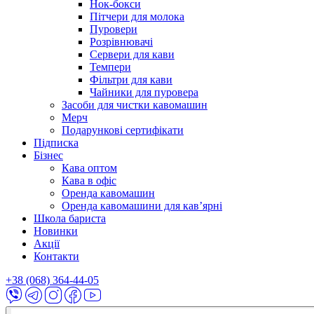
Нок-бокси
Пітчери для молока
Пуровери
Розрівнювачі
Сервери для кави
Темпери
Фільтри для кави
Чайники для пуровера
Засоби для чистки кавомашин
Мерч
Подарункові сертифікати
Підписка
Бізнес
Кава оптом
Кава в офіс
Оренда кавомашин
Оренда кавомашини для кав’ярні
Школа бариста
Новинки
Акції
Контакти
+38 (068) 364-44-05