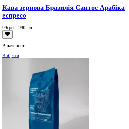
Кава зернова Бразилія Сантос Арабіка
еспресо
Діапазон
99
грн
–
990
грн
цін:
від
99грн
В наявності
до
990грн
Вибрати