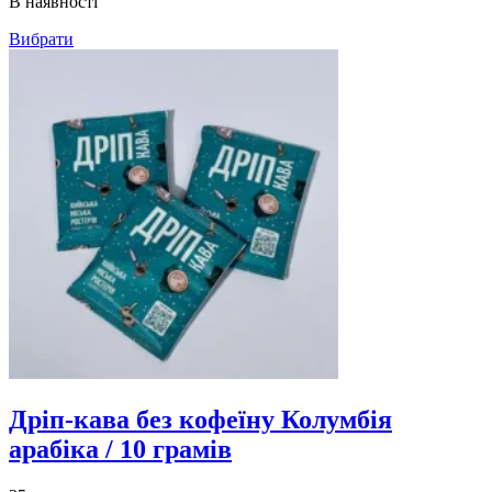
В наявності
до
1,090грн
Вибрати
Дріп-кава без кофеїну Колумбія
арабіка / 10 грамів