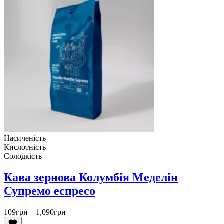
Насиченість
Кислотність
Солодкість
Кава зернова Колумбія Меделін
Супремо еспресо
Діапазон
109
грн
–
1,090
грн
цін: