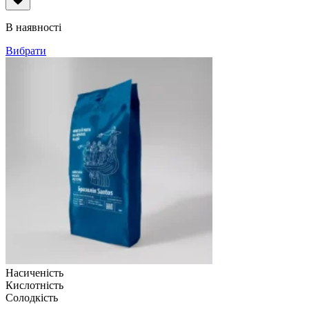
від
109грн
В наявності
до
1,090грн
Вибрати
Насиченість
Кислотність
Солодкість