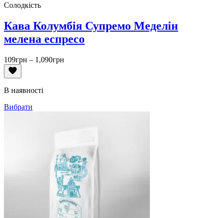
Солодкість
Кава Колумбія Супремо Меделін
мелена еспресо
Діапазон
109
грн
–
1,090
грн
цін:
від
109грн
В наявності
до
1,090грн
Вибрати