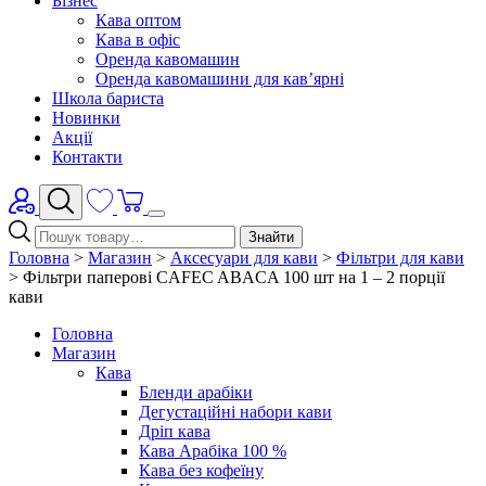
Бізнес
Кава оптом
Кава в офіс
Оренда кавомашин
Оренда кавомашини для кав’ярні
Школа бариста
Новинки
Акції
Контакти
Знайти
Головна
>
Магазин
>
Аксесуари для кави
>
Фільтри для кави
>
Фільтри паперові CAFEC ABACA 100 шт на 1 – 2 порції
кави
Головна
Магазин
Кава
Бленди арабіки
Дегустаційні набори кави
Дріп кава
Кава Арабіка 100 %
Кава без кофеїну