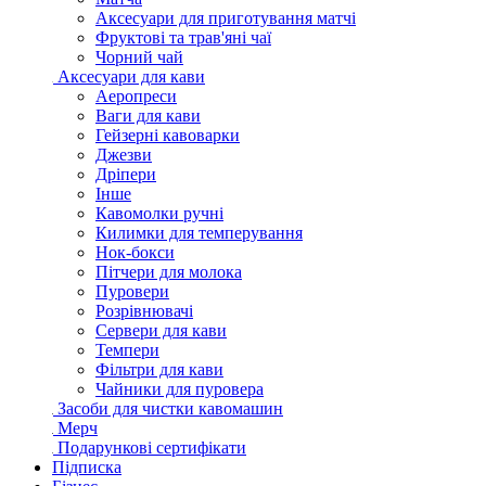
Аксесуари для приготування матчі
Фруктові та трав'яні чаї
Чорний чай
Аксесуари для кави
Аеропреси
Ваги для кави
Гейзерні кавоварки
Джезви
Дріпери
Інше
Кавомолки ручні
Килимки для темперування
Нок-бокси
Пітчери для молока
Пуровери
Розрівнювачі
Сервери для кави
Темпери
Фільтри для кави
Чайники для пуровера
Засоби для чистки кавомашин
Мерч
Подарункові сертифікати
Підписка