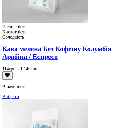
Насиченість
Кислотність
Солодкість
Кава мелена Без Кофеїну Колумбія
Арабіка / Еспресо
Діапазон
114
грн
–
1,140
грн
цін:
від
114грн
В наявності
до
1,140грн
Вибрати