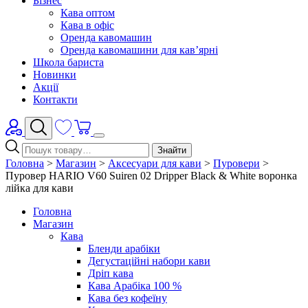
Бізнес
Кава оптом
Кава в офіс
Оренда кавомашин
Оренда кавомашини для кав’ярні
Школа бариста
Новинки
Акції
Контакти
Знайти
Головна
>
Магазин
>
Аксесуари для кави
>
Пуровери
>
Пуровер HARIO V60 Suiren 02 Dripper Black & White воронка
лійка для кави
Головна
Магазин
Кава
Бленди арабіки
Дегустаційні набори кави
Дріп кава
Кава Арабіка 100 %
Кава без кофеїну