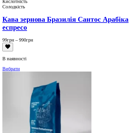
Кислотність
Солодкість
Кава зернова Бразилія Сантос Арабіка
еспресо
Діапазон
99
грн
–
990
грн
цін:
від
99грн
В наявності
до
990грн
Вибрати