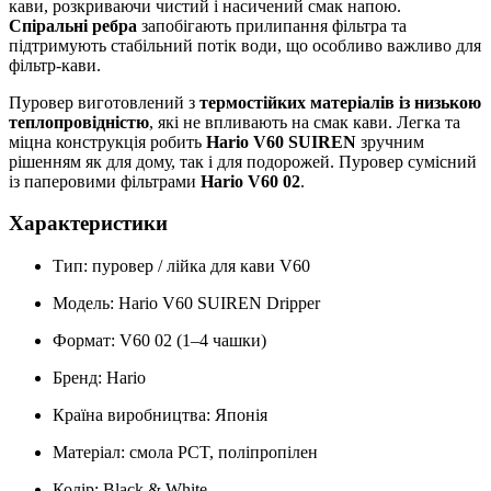
кави, розкриваючи чистий і насичений смак напою.
Спіральні ребра
запобігають прилипання фільтра та
підтримують стабільний потік води, що особливо важливо для
фільтр-кави.
Пуровер виготовлений з
термостійких матеріалів із низькою
теплопровідністю
, які не впливають на смак кави. Легка та
міцна конструкція робить
Hario V60 SUIREN
зручним
рішенням як для дому, так і для подорожей. Пуровер сумісний
із паперовими фільтрами
Hario V60 02
.
Характеристики
Тип: пуровер / лійка для кави V60
Модель: Hario V60 SUIREN Dripper
Формат: V60 02 (1–4 чашки)
Бренд: Hario
Країна виробництва: Японія
Матеріал: смола PCT, поліпропілен
Колір: Black & White