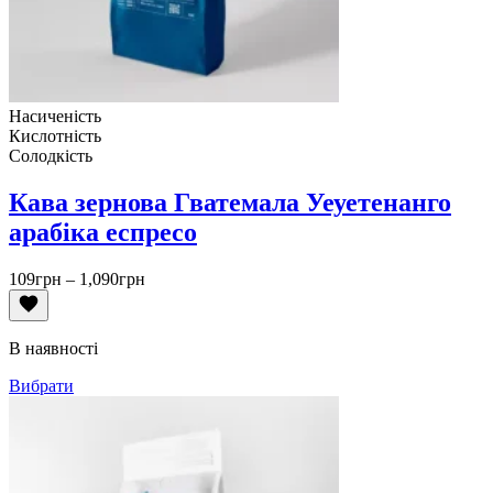
Насиченість
Кислотність
Солодкість
Кава зернова Гватемала Уеуетенанго
арабіка еспресо
Діапазон
109
грн
–
1,090
грн
цін:
від
109грн
В наявності
до
1,090грн
Вибрати