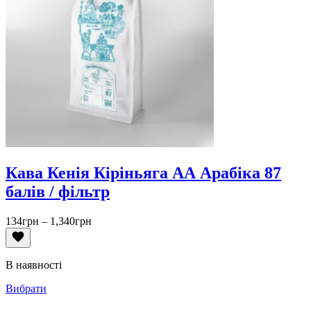
Кава Кенія Кіріньяга АА Арабіка 87
балів / фільтр
Діапазон
134
грн
–
1,340
грн
цін:
від
134грн
В наявності
до
1,340грн
Вибрати