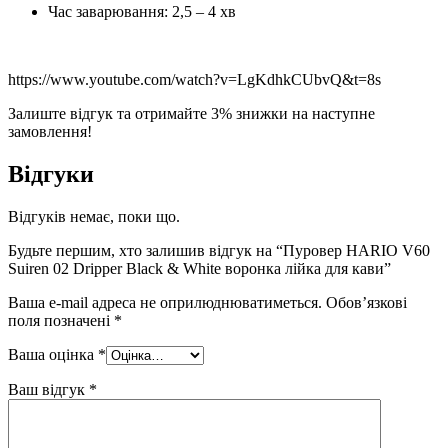
Час заварювання: 2,5 – 4 хв
https://www.youtube.com/watch?v=LgKdhkCUbvQ&t=8s
Залиште відгук та отримайте 3% знижки на наступне
замовлення!
Відгуки
Відгуків немає, поки що.
Будьте першим, хто залишив відгук на “Пуровер HARIO V60
Suiren 02 Dripper Black & White воронка лійка для кави”
Ваша e-mail адреса не оприлюднюватиметься.
Обов’язкові
поля позначені
*
Ваша оцінка
*
Ваш відгук
*