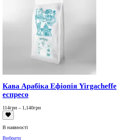
Кава Арабіка Ефіопія Yirgacheffe
еспресо
Діапазон
114
грн
–
1,140
грн
цін:
від
114грн
В наявності
до
1,140грн
Вибрати