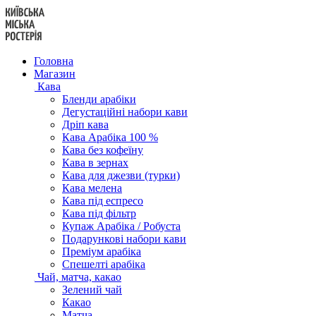
Перейти
до
вмісту
Головна
Магазин
Кава
Бленди арабіки
Дегустаційні набори кави
Дріп кава
Кава Арабіка 100 %
Кава без кофеїну
Кава в зернах
Кава для джезви (турки)
Кава мелена
Кава під еспресо
Кава під фільтр
Купаж Арабіка / Робуста
Подарункові набори кави
Преміум арабіка
Спешелті арабіка
Чай, матча, какао
Зелений чай
Какао
Матча