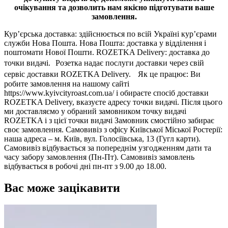
очікування та дозволить нам якісно підготувати ваше
замовлення.
Кур’єрська доставка: здійснюється по всій Україні кур’єрами
служби Нова Пошта. Нова Пошта: доставка у відділення і
поштомати Нової Пошти. ROZETKA Delivery: доставка до
точки видачі. Розетка надає послуги доставки через свій
сервіс доставки ROZETKA Delivery. Як це працює: Ви
робите замовлення на нашому сайті
https://www.kyivcityroast.com.ua/ і обираєте спосіб доставки
ROZETKA Delivery, вказуєте адресу точки видачі. Після цього
ми доставляємо у обраний замовником точку видачі
ROZETKA і з цієї точки видачі Замовник смостійно забирає
своє замовлення. Самовивіз з офісу Київської Міської Ростерії:
наша адреса – м. Київ, вул. Голосіївська, 13 (Гугл карти).
Самовивіз відбувається за попереднім узгодженням дати та
часу забору замовлення (Пн-Пт). Самовивіз замовлень
відбувається в робочі дні пн-пт з 9.00 до 18.00.
Вас може зацікавити