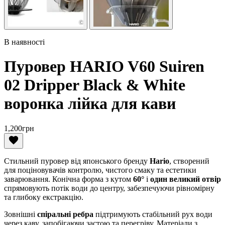
В наявності
Пуровер HARIO V60 Suiren
02 Dripper Black & White
воронка лійка для кави
1,200
грн
Стильний пуровер від японського бренду
Hario
, створений
для поціновувачів контролю, чистого смаку та естетики
заварювання. Конічна форма з кутом
60°
і
один великий отвір
спрямовують потік води до центру, забезпечуючи рівномірну
та глибоку екстракцію.
Зовнішні
спіральні ребра
підтримують стабільний рух води
через каву, запобігаючи застою та перегріву. Матеріали з