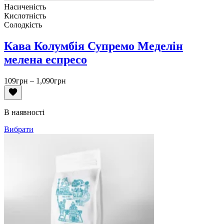
Насиченість
Кислотність
Солодкість
Кава Колумбія Супремо Меделін
мелена еспресо
Діапазон
109
грн
–
1,090
грн
цін:
від
109грн
В наявності
до
1,090грн
Вибрати