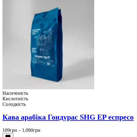
Насиченість
Кислотність
Солодкість
Кава арабіка Гондурас SHG EP еспресо
Діапазон
109
грн
–
1,090
грн
цін: