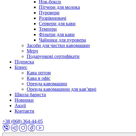
Нок-бокси
Пітчери для молока
Пуровери
Розрівнювачі
Сервери для кави
Темпери
Фільтри для кави
Чайники для пуровера
Засоби для чистки кавомашин
Мерч
Подарункові сертифікати
Підписка
Бізнес
Кава оптом
Кава в офіс
Оренда кавомашин
Оренда кавомашини для кав’ярні
Школа бариста
Новинки
Акції
Контакти
+38 (068) 364-44-05