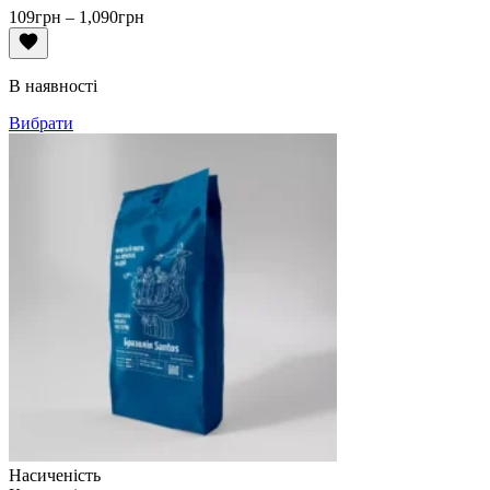
Діапазон
109
грн
–
1,090
грн
цін:
від
109грн
В наявності
до
1,090грн
Вибрати
Насиченість