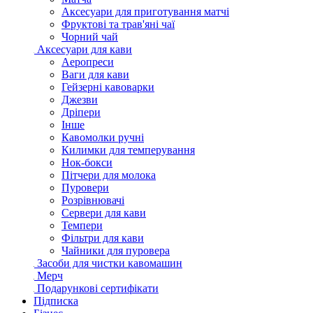
Аксесуари для приготування матчі
Фруктові та трав'яні чаї
Чорний чай
Аксесуари для кави
Аеропреси
Ваги для кави
Гейзерні кавоварки
Джезви
Дріпери
Інше
Кавомолки ручні
Килимки для темперування
Нок-бокси
Пітчери для молока
Пуровери
Розрівнювачі
Сервери для кави
Темпери
Фільтри для кави
Чайники для пуровера
Засоби для чистки кавомашин
Мерч
Подарункові сертифікати
Підписка