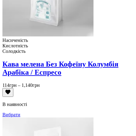
Насиченість
Кислотність
Солодкість
Кава мелена Без Кофеїну Колумбія
Арабіка / Еспресо
Діапазон
114
грн
–
1,140
грн
цін:
від
114грн
В наявності
до
1,140грн
Вибрати