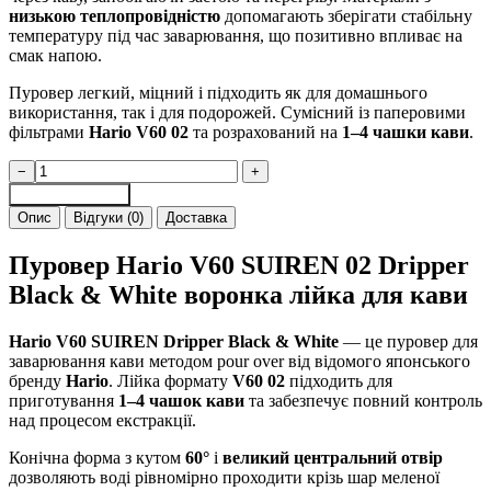
низькою теплопровідністю
допомагають зберігати стабільну
температуру під час заварювання, що позитивно впливає на
смак напою.
Пуровер легкий, міцний і підходить як для домашнього
використання, так і для подорожей. Сумісний із паперовими
фільтрами
Hario V60 02
та розрахований на
1–4 чашки кави
.
Пуровер
−
+
HARIO
Додати в кошик
V60
Опис
Відгуки (0)
Доставка
Suiren
02
Пуровер Hario V60 SUIREN 02 Dripper
Dripper
Black
Black & White воронка лійка для кави
&
White
Hario V60 SUIREN Dripper Black & White
— це пуровер для
воронка
заварювання кави методом pour over від відомого японського
лійка
бренду
Hario
. Лійка формату
V60 02
підходить для
для
приготування
1–4 чашок кави
та забезпечує повний контроль
кави
над процесом екстракції.
кількість
Конічна форма з кутом
60°
і
великий центральний отвір
дозволяють воді рівномірно проходити крізь шар меленої