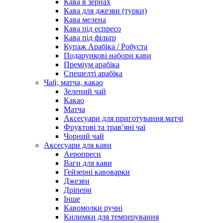
Кава в зернах
Кава для джезви (турки)
Кава мелена
Кава під еспресо
Кава під фільтр
Купаж Арабіка / Робуста
Подарункові набори кави
Преміум арабіка
Спешелті арабіка
Чай, матча, какао
Зелений чай
Какао
Матча
Аксесуари для приготування матчі
Фруктові та трав’яні чаї
Чорний чай
Аксесуари для кави
Аеропреси
Ваги для кави
Гейзерні кавоварки
Джезви
Дріпери
Інше
Кавомолки ручні
Килимки для темперування