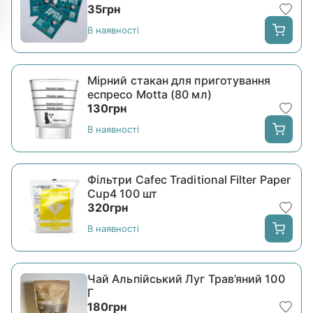
35
грн
В наявності
Мірний стакан для приготування
еспресо Motta (80 мл)
130
грн
В наявності
Фільтри Cafec Traditional Filter Paper
Cup4 100 шт
320
грн
В наявності
Чай Альпійський Луг Трав’яний 100
Г
180
грн