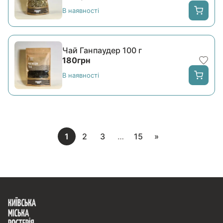
В наявності
Чай Ганпаудер 100 г
180
грн
В наявності
1
2
3
…
15
»