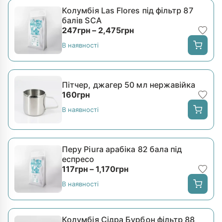
Колумбія Las Flores під фільтр 87
балів SCA
Діапазон цін: від 247
247
грн
–
2,475
грн
В наявності
Пітчер, джагер 50 мл нержавійка
160
грн
В наявності
Перу Piura арабіка 82 бала під
еспресо
Діапазон цін: від 117грн
117
грн
–
1,170
грн
В наявності
Колумбія Сідра Бурбон фільтр 88