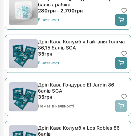
балів арабіка
Діапазон цін: від 280
280
грн
–
2,790
грн
В наявності
Дріп Кава Колумбія Гайтанія Толіма
86,15 балів SCA
35
грн
В наявності
Дріп Кава Гондурас El Jardin 86
балів SCA
35
грн
Немає в наявності
Дріп Кава Колумбія Los Robles 86
балів