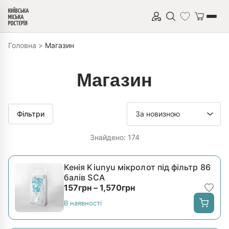
Перейти до вмісту
Головна
>
Магазин
Магазин
Фільтри
Знайдено: 174
Кенія Kiunyu мікролот під фільтр 86
балів SCA
Діапазон цін: від 157гр
157
грн
–
1,570
грн
В наявності