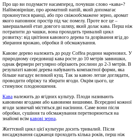
Про що ви подумаєте насамперед, почувши слово «кава»?
Найімовірніше, про ароматний напій, який допомагає
прокинутися вранці, або про свіжообсмажене зерно, аромат
якого наповнює простір під час помелу. Проте все це –
завершальний етап довгого шляху, який долає кава. Перш ніж
потрапити до чашки, вона проходить тривалий цикл
розвитку: від цвітіння кавового дерева та дозрівання ягід до
збирання врожаю, обробки й обсмажування.
Кавове дерево належить до роду Coffea родини маренових. У
природному середовищі кава росте до 10 метрів заввишки,
однак фермери регулярно обрізають рослини до 2-3 метрів. В
результаті кавові дерева набувають компактної форми, яка
більше нагадує великий кущ. Так за кавою легше доглядати,
проводити обрізку та збирати ягоди. Окрім цього, це
стимулює плодоношення.
Кава
належить до ягідних культур. Плоди називають
кавовими ягодами або кавовими вишнями. Всередині кожної
ягоди зазвичай містяться дві насінини. Саме вони після
обробки, сушіння та обсмажування перетворюються на
знайомі всім
кавові зерна
.
Життєвий цикл цієї культури досить тривалий. Після
висаджування саджанця проходить кілька років, перш ніж