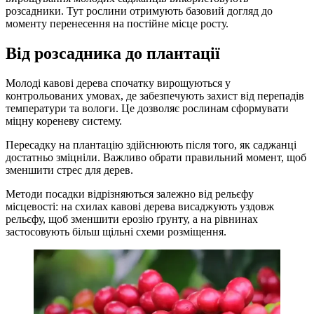
розсадники. Тут рослини отримують базовий догляд до
моменту перенесення на постійне місце росту.
Від розсадника до плантації
Молоді кавові дерева спочатку вирощуються у
контрольованих умовах, де забезпечують захист від перепадів
температури та вологи. Це дозволяє рослинам сформувати
міцну кореневу систему.
Пересадку на плантацію здійснюють після того, як саджанці
достатньо зміцніли. Важливо обрати правильний момент, щоб
зменшити стрес для дерев.
Методи посадки відрізняються залежно від рельєфу
місцевості: на схилах кавові дерева висаджують уздовж
рельєфу, щоб зменшити ерозію ґрунту, а на рівнинах
застосовують більш щільні схеми розміщення.