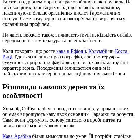
Висота над рівнем моря відіграє особливо важливу роль. На
високогірних плантаціях ягоди дозрівають повільніше,
накопичуючи більше органічних кислот і ароматичних
сполук. Саме тому зерно з високогір’я часто вирізняється
складнішим профілем.
На якість врожаю також впливають ґрунти, кількість опадів,
середньорічна температура та рівень затінення.
Коли говорять, що росте
кава в Ефіопії
,
Колумбії
чи
Коста-
Риці
, йдеться не лише про географію, але про теруар –
сукупність природних факторів, які визначають майбутній
характер зерна. Походження залишається одним із
найважливіших критеріїв під час оцінювання якості кави.
Різновиди кавових дерев та їх
особливості
Хоча рід Coffea налічує понад сотню видів, у промислових
об’ємах вирощують каву двох основних – арабіки та робусти.
Саме вони формують основу світового виробництва та
визначають базові смакові профілі.
Кава Арабіка
більш вимоглива до умов. Їй потрібні стабільні