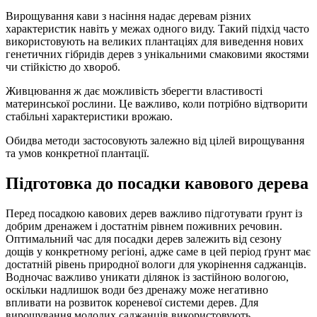
Вирощування кави з насіння надає деревам різних
характеристик навіть у межах одного виду. Такий підхід часто
використовують на великих плантаціях для виведення нових
генетичних гібридів дерев з унікальними смаковими якостями
чи стійкістю до хвороб.
Живцювання ж дає можливість зберегти властивості
материнської рослини. Це важливо, коли потрібно відтворити
стабільні характеристики врожаю.
Обидва методи застосовують залежно від цілей вирощування
та умов конкретної плантації.
Підготовка до посадки кавового дерева
Перед посадкою кавових дерев важливо підготувати ґрунт із
добрим дренажем і достатнім рівнем поживних речовин.
Оптимальний час для посадки дерев залежить від сезону
дощів у конкретному регіоні, адже саме в цей період ґрунт має
достатній рівень природної вологи для укорінення саджанців.
Водночас важливо уникати ділянок із застійною вологою,
оскільки надлишок води без дренажу може негативно
впливати на розвиток кореневої системи дерев. Для
вирощування молодих саджанців використовують