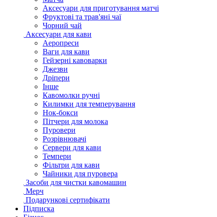
Аксесуари для приготування матчі
Фруктові та трав'яні чаї
Чорний чай
Аксесуари для кави
Аеропреси
Ваги для кави
Гейзерні кавоварки
Джезви
Дріпери
Інше
Кавомолки ручні
Килимки для темперування
Нок-бокси
Пітчери для молока
Пуровери
Розрівнювачі
Сервери для кави
Темпери
Фільтри для кави
Чайники для пуровера
Засоби для чистки кавомашин
Мерч
Подарункові сертифікати
Підписка