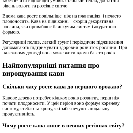
забезпечити відповідні умови: стабільне тепло, достатній
рівень вологи та розсіяне світло.
Вдома кава росте повільніше, ніж на плантаціях, і нечасто
плодоносить. Кава на підвіконні – скоріш декоративна
рослина, яка приваблює блискучим листям і акуратною
формою.
Регулярний полив, легкий ґрунт і періодичне підживлення
допомагають підтримувати здоровий розвиток рослини. При
належному догляді вона може жити вдома багато років.
Найпопулярніші питання про
вирощування кави
Скільки часу росте кава до першого врожаю?
Кавове дерево потребує кількох років розвитку, перш ніж
почати плодоносити. У цей період воно формує кореневу
систему, стебло та крону, які забезпечують подальшу
продуктивність.
Чому росте кава лише в певних регіонах світу?