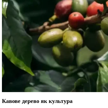
Кавове дерево як культура