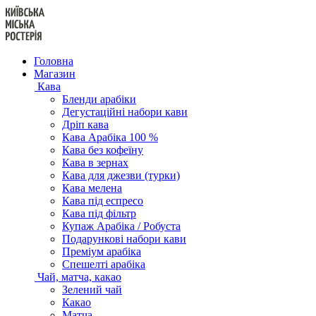
Перейти
до
вмісту
Головна
Магазин
Кава
Бленди арабіки
Дегустаційні набори кави
Дріп кава
Кава Арабіка 100 %
Кава без кофеїну
Кава в зернах
Кава для джезви (турки)
Кава мелена
Кава під еспресо
Кава під фільтр
Купаж Арабіка / Робуста
Подарункові набори кави
Преміум арабіка
Спешелті арабіка
Чай, матча, какао
Зелений чай
Какао
Матча