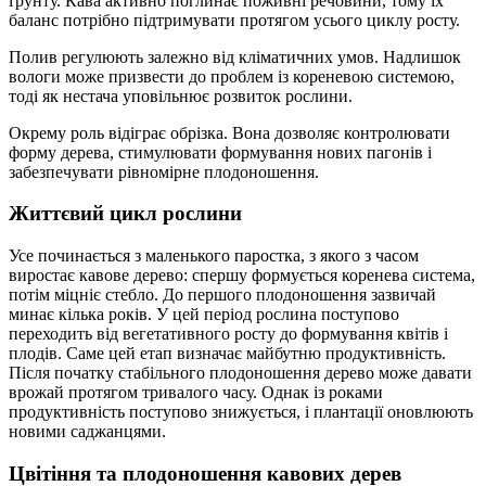
ґрунту. Кава активно поглинає поживні речовини, тому їх
баланс потрібно підтримувати протягом усього циклу росту.
Полив регулюють залежно від кліматичних умов. Надлишок
вологи може призвести до проблем із кореневою системою,
тоді як нестача уповільнює розвиток рослини.
Окрему роль відіграє обрізка. Вона дозволяє контролювати
форму дерева, стимулювати формування нових пагонів і
забезпечувати рівномірне плодоношення.
Життєвий цикл рослини
Усе починається з маленького паростка, з якого з часом
виростає кавове дерево: спершу формується коренева система,
потім міцніє стебло. До першого плодоношення зазвичай
минає кілька років. У цей період рослина поступово
переходить від вегетативного росту до формування квітів і
плодів. Саме цей етап визначає майбутню продуктивність.
Після початку стабільного плодоношення дерево може давати
врожай протягом тривалого часу. Однак із роками
продуктивність поступово знижується, і плантації оновлюють
новими саджанцями.
Цвітіння та плодоношення кавових дерев