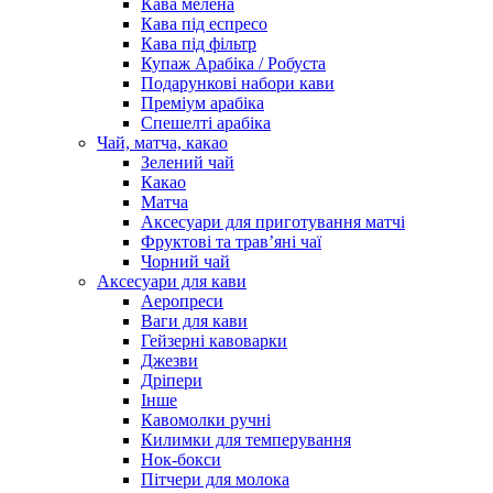
Кава мелена
Кава під еспресо
Кава під фільтр
Купаж Арабіка / Робуста
Подарункові набори кави
Преміум арабіка
Спешелті арабіка
Чай, матча, какао
Зелений чай
Какао
Матча
Аксесуари для приготування матчі
Фруктові та трав’яні чаї
Чорний чай
Аксесуари для кави
Аеропреси
Ваги для кави
Гейзерні кавоварки
Джезви
Дріпери
Інше
Кавомолки ручні
Килимки для темперування
Нок-бокси
Пітчери для молока