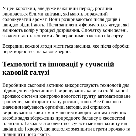
У цей короткий, але дуже важливий період, рослина
вкривається білими квітами, які мають виражений
солодкуватий аромат. Вони розкриваються після дощів і
швидко відцвітають. Після запилення формуються ягоди, які
змінюють колір у процесі дозрівання. Спочатку вони зелені,
згодом стають жовтими або червоними залежно від сорту.
Всередині кожної ягоди міститься насіння, яке після обробки
перетворюється на кавове зерно.
Технології та інновації у сучасній
кавовій галузі
Виробники сьогодні активно використовують технології для
підвищення ефективності вирощування кави та стабільності
врожаю: системи контролю вологості ґрунту, автоматизоване
зрошення, моніторинг стану рослин, тощо. Все більшого
значення набувають органічні методи, які сприяють
вирощуванню кави з мінімальним використанням хімічних
засобів задля збереження природного балансу в екосистемі
плантації. Також застосовуються сучасні методи захисту від
шкідників і хвороб, що дозволяє зменшити втрати врожаю та
підвищити його якість.