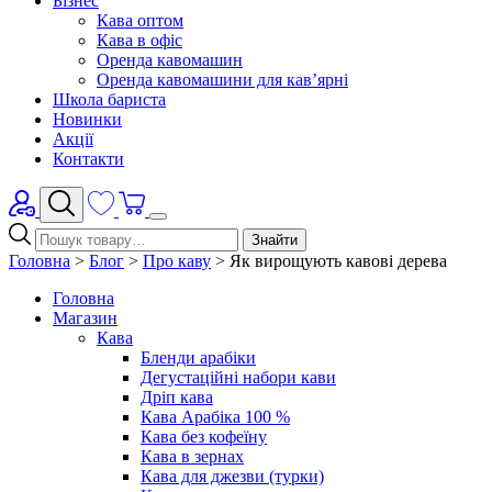
Бізнес
Кава оптом
Кава в офіс
Оренда кавомашин
Оренда кавомашини для кав’ярні
Школа бариста
Новинки
Акції
Контакти
Знайти
Головна
>
Блог
>
Про каву
>
Як вирощують кавові дерева
Головна
Магазин
Кава
Бленди арабіки
Дегустаційні набори кави
Дріп кава
Кава Арабіка 100 %
Кава без кофеїну
Кава в зернах
Кава для джезви (турки)