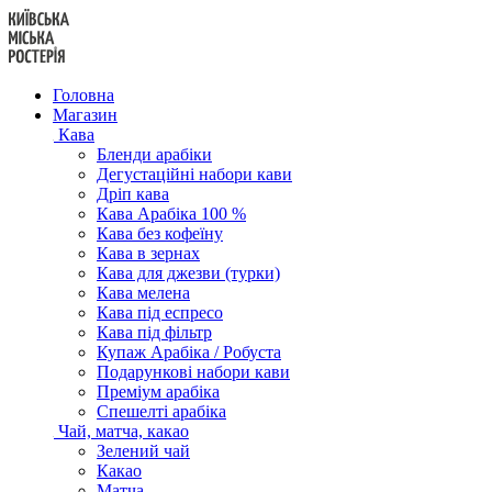
Перейти
до
вмісту
Головна
Магазин
Кава
Бленди арабіки
Дегустаційні набори кави
Дріп кава
Кава Арабіка 100 %
Кава без кофеїну
Кава в зернах
Кава для джезви (турки)
Кава мелена
Кава під еспресо
Кава під фільтр
Купаж Арабіка / Робуста
Подарункові набори кави
Преміум арабіка
Спешелті арабіка
Чай, матча, какао
Зелений чай
Какао
Матча