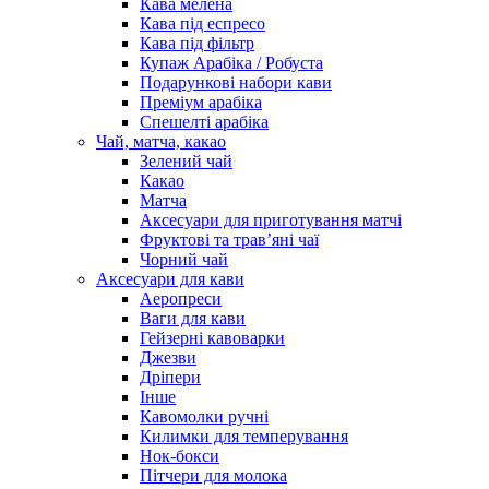
Кава мелена
Кава під еспресо
Кава під фільтр
Купаж Арабіка / Робуста
Подарункові набори кави
Преміум арабіка
Спешелті арабіка
Чай, матча, какао
Зелений чай
Какао
Матча
Аксесуари для приготування матчі
Фруктові та трав’яні чаї
Чорний чай
Аксесуари для кави
Аеропреси
Ваги для кави
Гейзерні кавоварки
Джезви
Дріпери
Інше
Кавомолки ручні
Килимки для темперування
Нок-бокси
Пітчери для молока