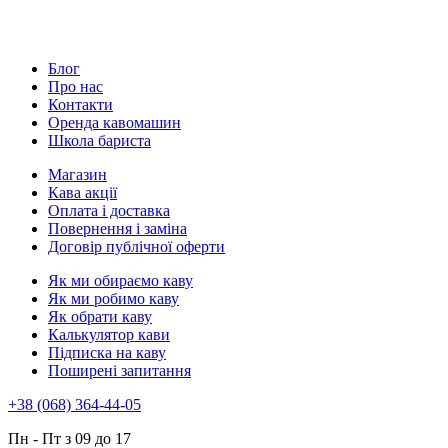
Блог
Про нас
Контакти
Оренда кавомашин
Школа бариста
Магазин
Кава акції
Оплата і доставка
Повернення і заміна
Договір публічної оферти
Як ми обираємо каву
Як ми робимо каву
Як обрати каву
Калькулятор кави
Підписка на каву
Поширені запитання
+38 (068) 364-44-05
Пн - Пт з 09 до 17