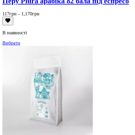
Перу Piura арабіка 82 бала під еспресо
Діапазон
117
грн
–
1,170
грн
цін:
від
117грн
В наявності
до
1,170грн
Вибрати