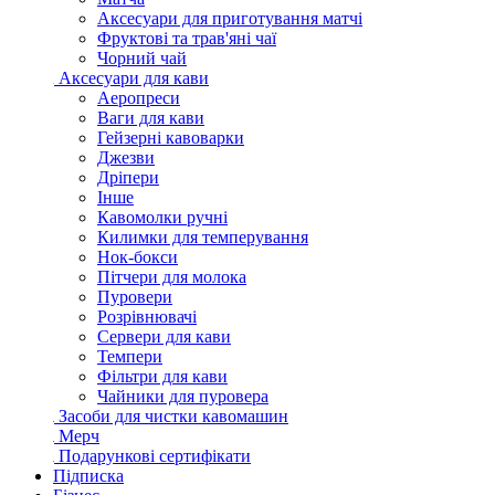
Аксесуари для приготування матчі
Фруктові та трав'яні чаї
Чорний чай
Аксесуари для кави
Аеропреси
Ваги для кави
Гейзерні кавоварки
Джезви
Дріпери
Інше
Кавомолки ручні
Килимки для темперування
Нок-бокси
Пітчери для молока
Пуровери
Розрівнювачі
Сервери для кави
Темпери
Фільтри для кави
Чайники для пуровера
Засоби для чистки кавомашин
Мерч
Подарункові сертифікати
Підписка