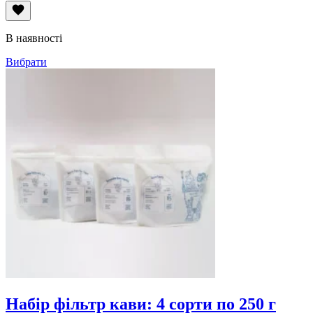
цін:
від
280грн
В наявності
до
2,790грн
Вибрати
Набір фільтр кави: 4 сорти по 250 г