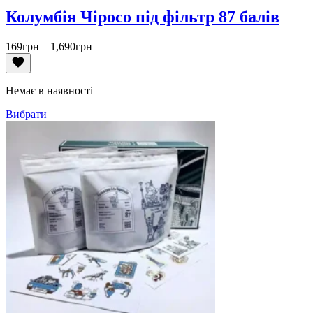
Колумбія Чіросо під фільтр 87 балів
Діапазон
169
грн
–
1,690
грн
цін:
від
169грн
Немає в наявності
до
1,690грн
Вибрати