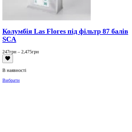
Колумбія Las Flores під фільтр 87 балів
SCA
Діапазон
247
грн
–
2,475
грн
цін:
від
247грн
В наявності
до
2,475грн
Вибрати