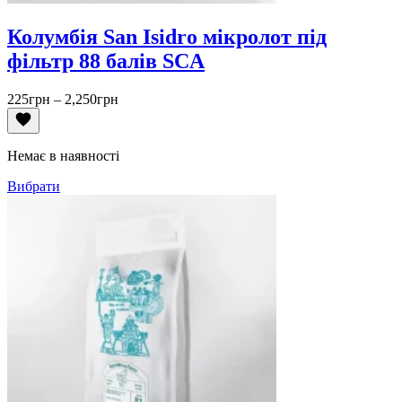
Колумбія San Isidro мікролот під
фільтр 88 балів SCA
Діапазон
225
грн
–
2,250
грн
цін:
від
225грн
Немає в наявності
до
2,250грн
Вибрати