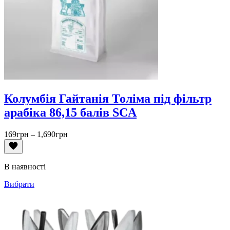
Колумбія Гайтанія Толіма під фільтр
арабіка 86,15 балів SCA
Діапазон
169
грн
–
1,690
грн
цін:
від
169грн
В наявності
до
1,690грн
Вибрати