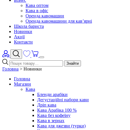
Бізнес
Кава оптом
Кава в офіс
Оренда кавомашин
Оренда кавомашини для кав’ярні
Школа бариста
Новинки
Акції
Контакти
Знайти
Головна
>
Новинки
Головна
Магазин
Кава
Бленди арабіки
Дегустаційні набори кави
Дріп кава
Кава Арабіка 100 %
Кава без кофеїну
Кава в зернах
Кава для джезви (турки)