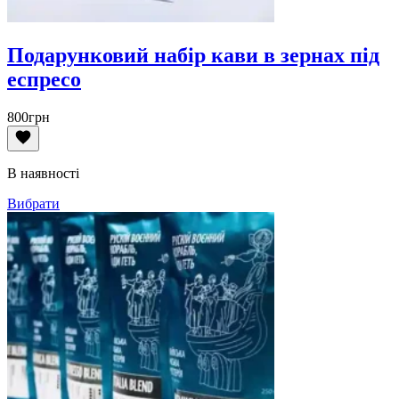
Подарунковий набір кави в зернах під
еспресо
800
грн
В наявності
Вибрати