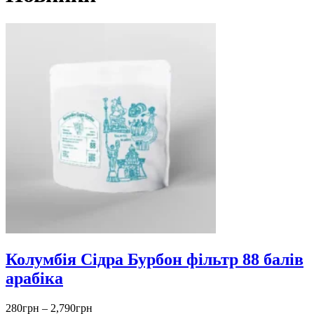
Колумбія Сідра Бурбон фільтр 88 балів
арабіка
Діапазон
280
грн
–
2,790
грн