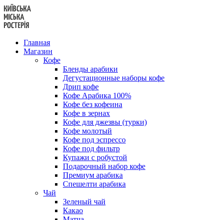
Перейти
к
содержанию
Главная
Магазин
Кофе
Бленды арабики
Дегустационные наборы кофе
Дрип кофе
Кофе Арабика 100%
Кофе без кофеина
Кофе в зернах
Кофе для джезвы (турки)
Кофе молотый
Кофе под эспрессо
Кофе под фильтр
Купажи с робустой
Подарочный набор кофе
Премиум арабика
Спешелти арабика
Чай
Зеленый чай
Какао
Матча