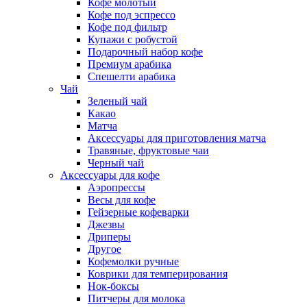
Кофе молотый
Кофе под эспрессо
Кофе под фильтр
Купажи с робустой
Подарочный набор кофе
Премиум арабика
Спешелти арабика
Чай
Зеленый чай
Какао
Матча
Аксессуары для приготовления матча
Травяные, фруктовые чаи
Черный чай
Аксессуары для кофе
Аэропрессы
Весы для кофе
Гейзерные кофеварки
Джезвы
Дриперы
Другое
Кофемолки ручные
Коврики для темперирования
Нок-боксы
Питчеры для молока