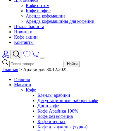
Для бизнеса
Кофе оптом
Кофе в офис
Аренда кофемашин
Аренда кофемашины для кофейни
Школа бариста
Новинки
Кофе акции
Контакты
Найти
Главная
>
Архіви для 30.12.2025
Главная
Магазин
Кофе
Бленды арабики
Дегустационные наборы кофе
Дрип кофе
Кофе Арабика 100%
Кофе без кофеина
Кофе в зернах
Кофе для джезвы (турки)