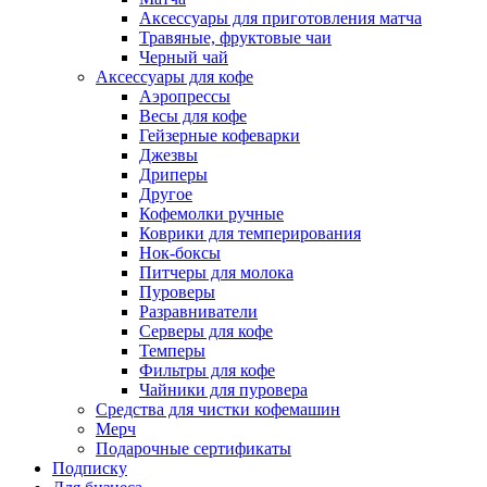
Аксессуары для приготовления матча
Травяные, фруктовые чаи
Черный чай
Аксессуары для кофе
Аэропрессы
Весы для кофе
Гейзерные кофеварки
Джезвы
Дриперы
Другое
Кофемолки ручные
Коврики для темперирования
Нок-боксы
Питчеры для молока
Пуроверы
Разравниватели
Серверы для кофе
Темперы
Фильтры для кофе
Чайники для пуровера
Средства для чистки кофемашин
Мерч
Подарочные сертификаты
Подписку