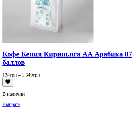
Кофе Кения Кириньяга АА Арабика 87
баллов
Диапазон
134
грн
–
1,340
грн
цен:
134грн
–
В наличии
1,340грн
Выбрать