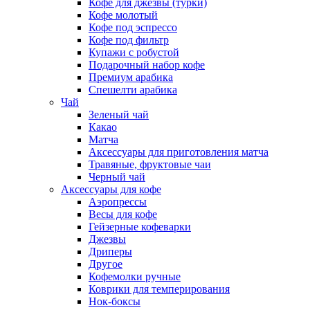
Кофе для джезвы (турки)
Кофе молотый
Кофе под эспрессо
Кофе под фильтр
Купажи с робустой
Подарочный набор кофе
Премиум арабика
Спешелти арабика
Чай
Зеленый чай
Какао
Матча
Аксессуары для приготовления матча
Травяные, фруктовые чаи
Черный чай
Аксессуары для кофе
Аэропрессы
Весы для кофе
Гейзерные кофеварки
Джезвы
Дриперы
Другое
Кофемолки ручные
Коврики для темперирования
Нок-боксы