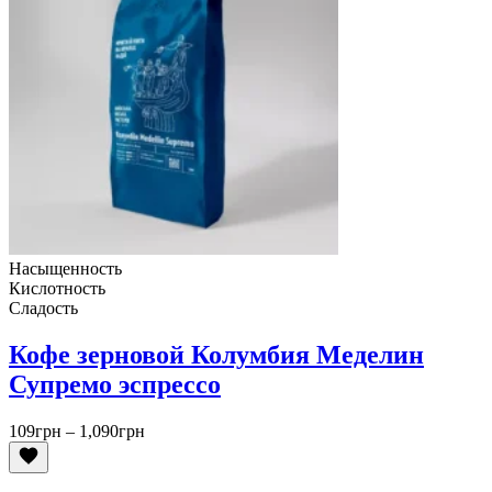
Насыщенность
Кислотность
Сладость
Кофе зерновой Колумбия Меделин
Супремо эспрессо
Диапазон
109
грн
–
1,090
грн
цен:
109грн
–