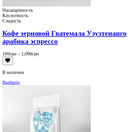
Насыщенность
Кислотность
Сладость
Кофе зерновой Гватемала Уэуэтенанго
арабика эспрессо
Диапазон
109
грн
–
1,090
грн
цен:
109грн
–
В наличии
1,090грн
Выбрать