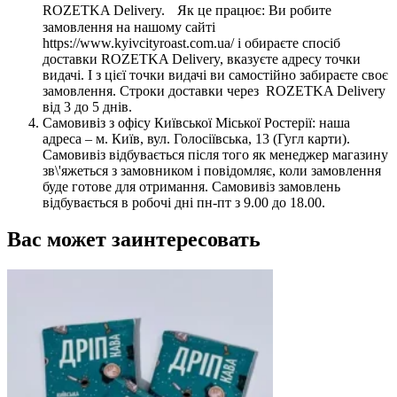
ROZETKA Delivery. Як це працює: Ви робите
замовлення на нашому сайті
https://www.kyivcityroast.com.ua/ і обираєте спосіб
доставки ROZETKA Delivery, вказуєте адресу точки
видачі. І з цієї точки видачі ви самостійно забираєте своє
замовлення. Строки доставки через ROZETKA Delivery
від 3 до 5 днів.
Самовивіз з офісу Київської Міської Ростерії: наша
адреса – м. Київ, вул. Голосіївська, 13 (Гугл карти).
Самовивіз відбувається після того як менеджер магазину
зв\'яжеться з замовником і повідомляє, коли замовлення
буде готове для отримання. Самовивіз замовлень
відбувається в робочі дні пн-пт з 9.00 до 18.00.
Вас может заинтересовать