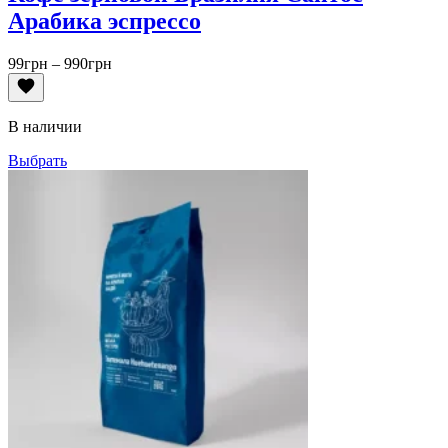
Арабика эспрессо
Диапазон
99
грн
–
990
грн
цен:
99грн
–
В наличии
990грн
Выбрать