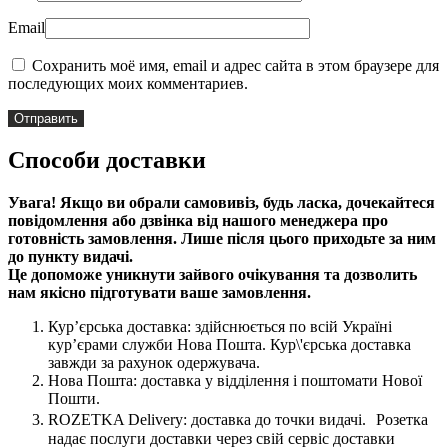
Email
Сохранить моё имя, email и адрес сайта в этом браузере для
последующих моих комментариев.
Способи доставки
Увага! Якщо ви обрали самовивіз, будь ласка, дочекайтеся
повідомлення або дзвінка від нашого менеджера про
готовність замовлення. Лише після цього приходьте за ним
до пункту видачі.
Це допоможе уникнути зайвого очікування та дозволить
нам якісно підготувати ваше замовлення.
Кур’єрська доставка: здійснюється по всій Україні
кур’єрами служби Нова Пошта. Кур\'єрська доставка
завжди за рахунок одержувача.
Нова Пошта: доставка у відділення і поштомати Нової
Пошти.
ROZETKA Delivery: доставка до точки видачі. Розетка
надає послуги доставки через свій сервіс доставки