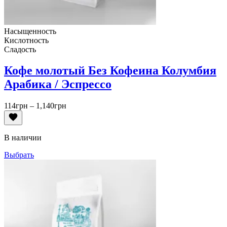
Насыщенность
Кислотность
Сладость
Кофе молотый Без Кофеина Колумбия
Арабика / Эспрессо
Диапазон
114
грн
–
1,140
грн
цен:
114грн
–
В наличии
1,140грн
Выбрать