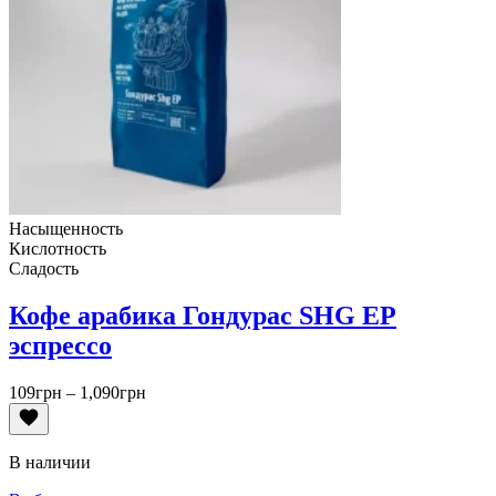
Насыщенность
Кислотность
Сладость
Кофе арабика Гондурас SHG EP
эспрессо
Диапазон
109
грн
–
1,090
грн
цен:
109грн
–
В наличии
1,090грн