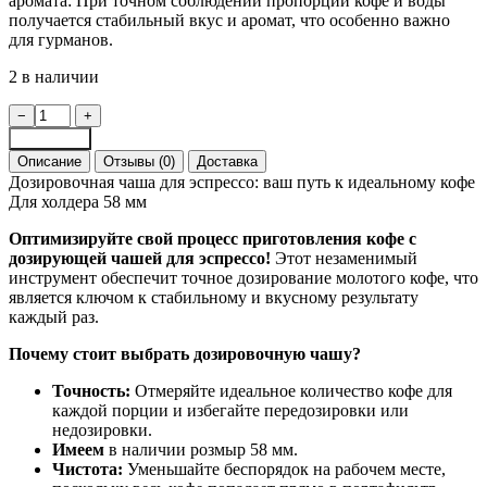
аромата: При точном соблюдении пропорций кофе и воды
получается стабильный вкус и аромат, что особенно важно
для гурманов.
2 в наличии
Количество
−
+
товара
В корзину
Дозировочная
Описание
Отзывы (0)
Доставка
чаша
Дозировочная чаша для эспрессо: ваш путь к идеальному кофе
58
Для холдера 58 мм
мм
VD
Оптимизируйте свой процесс приготовления кофе с
Dosing
дозирующей чашей для эспрессо!
Этот незаменимый
инструмент обеспечит точное дозирование молотого кофе, что
является ключом к стабильному и вкусному результату
каждый раз.
Почему стоит выбрать дозировочную чашу?
Точность:
Отмеряйте идеальное количество кофе для
каждой порции и избегайте передозировки или
недозировки.
Имеем
в наличии розмыр 58 мм.
Чистота:
Уменьшайте беспорядок на рабочем месте,