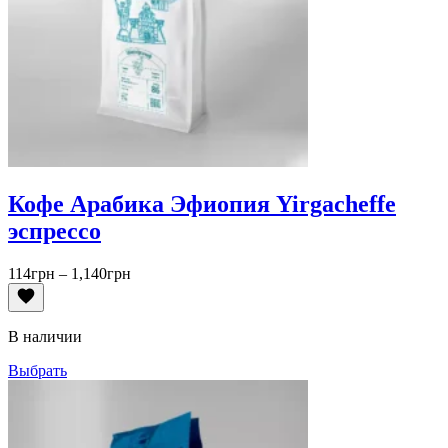
Кофе Арабика Эфиопия Yirgacheffe
эспрессо
Диапазон
114
грн
–
1,140
грн
цен:
114грн
–
В наличии
1,140грн
Выбрать