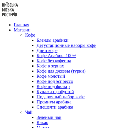
Перейти
к
содержанию
Главная
Магазин
Кофе
Бленды арабики
Дегустационные наборы кофе
Дрип кофе
Кофе Арабика 100%
Кофе без кофеина
Кофе в зернах
Кофе для джезвы (турки)
Кофе молотый
Кофе под эспрессо
Кофе под фильтр
Купажи с робустой
Подарочный набор кофе
Премиум арабика
Спешелти арабика
Чай
Зеленый чай
Какао
Матча