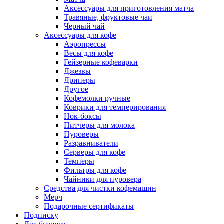
Аксессуары для приготовления матча
Травяные, фруктовые чаи
Черный чай
Аксессуары для кофе
Аэропрессы
Весы для кофе
Гейзерные кофеварки
Джезвы
Дриперы
Другое
Кофемолки ручные
Коврики для темперирования
Нок-боксы
Питчеры для молока
Пуроверы
Разравниватели
Серверы для кофе
Темперы
Фильтры для кофе
Чайники для пуровера
Средства для чистки кофемашин
Мерч
Подарочные сертификаты
Подписку