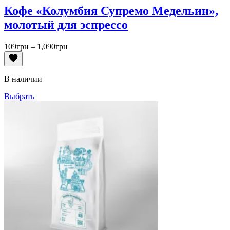
Кофе «Колумбия Супремо Медельин»,
молотый для эспрессо
Диапазон
109
грн
–
1,090
грн
цен:
109грн
–
В наличии
1,090грн
Выбрать