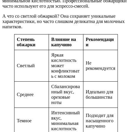
минимальной кислотностью. Профессиональные обжарщики
часто используют его для эспрессо-смесей.
А что со светлой обжаркой? Она сохраняет уникальные
характеристики, но часто слишком деликатна для молочных
напитков.
Степень
Влияние на
Рекомендаци
обжарки
капучино
и
Яркая
кислотность
Не
Светлый
может
рекомендуется
конфликтоват
ь с молоком
Сбалансирова
нный вкус,
Идеально для
Среднее
ореховые
большинства
ноты
Интенсивный
Подходит для
вкус,
Темное
насыщенного
минимальная
капучино
кислотность