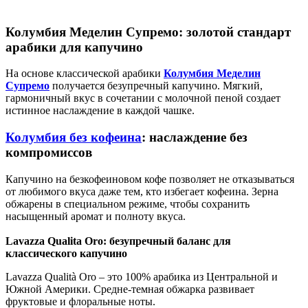
Колумбия Меделин Супремо: золотой стандарт
арабики для капучино
На основе классической арабики
Колумбия Меделин
Супремо
получается безупречный капучино. Мягкий,
гармоничный вкус в сочетании с молочной пеной создает
истинное наслаждение в каждой чашке.
Колумбия без кофеина
: наслаждение без
компромиссов
Капучино на безкофеиновом кофе позволяет не отказываться
от любимого вкуса даже тем, кто избегает кофеина. Зерна
обжарены в специальном режиме, чтобы сохранить
насыщенный аромат и полноту вкуса.
Lavazza Qualita Oro: безупречный баланс для
классического капучино
Lavazza Qualità Oro – это 100% арабика из Центральной и
Южной Америки. Средне-темная обжарка развивает
фруктовые и флоральные ноты.