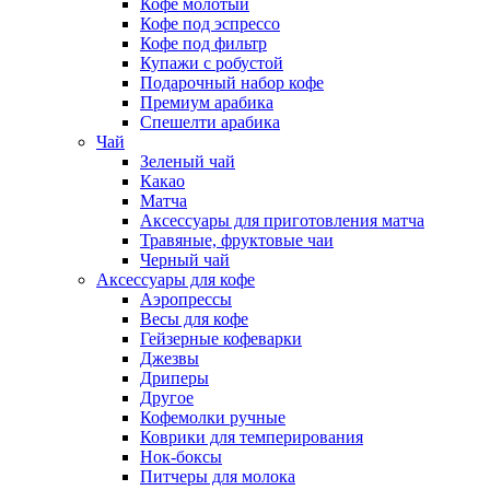
Кофе молотый
Кофе под эспрессо
Кофе под фильтр
Купажи с робустой
Подарочный набор кофе
Премиум арабика
Спешелти арабика
Чай
Зеленый чай
Какао
Матча
Аксессуары для приготовления матча
Травяные, фруктовые чаи
Черный чай
Аксессуары для кофе
Аэропрессы
Весы для кофе
Гейзерные кофеварки
Джезвы
Дриперы
Другое
Кофемолки ручные
Коврики для темперирования
Нок-боксы
Питчеры для молока