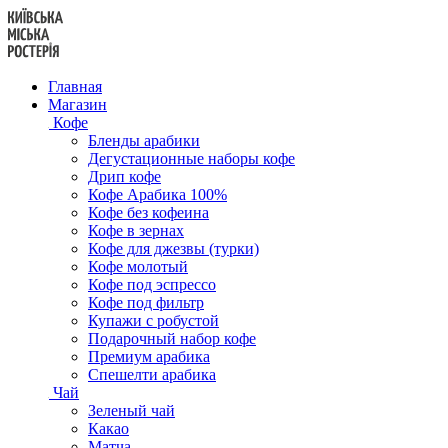
Перейти
к
содержанию
Главная
Магазин
Кофе
Бленды арабики
Дегустационные наборы кофе
Дрип кофе
Кофе Арабика 100%
Кофе без кофеина
Кофе в зернах
Кофе для джезвы (турки)
Кофе молотый
Кофе под эспрессо
Кофе под фильтр
Купажи с робустой
Подарочный набор кофе
Премиум арабика
Спешелти арабика
Чай
Зеленый чай
Какао
Матча