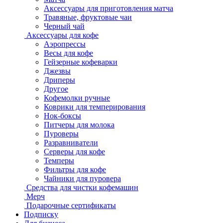
Аксессуары для приготовления матча
Травяные, фруктовые чаи
Черный чай
Аксессуары для кофе
Аэропрессы
Весы для кофе
Гейзерные кофеварки
Джезвы
Дриперы
Другое
Кофемолки ручные
Коврики для темперирования
Нок-боксы
Питчеры для молока
Пуроверы
Разравниватели
Серверы для кофе
Темперы
Фильтры для кофе
Чайники для пуровера
Средства для чистки кофемашин
Мерч
Подарочные сертификаты
Подписку