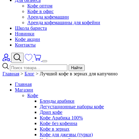
Для бизнеса
Кофе оптом
Кофе в офис
Аренда кофемашин
Аренда кофемашины для кофейни
Школа бариста
Новинки
Кофе акции
Контакты
Найти
Главная
>
Блог
>
Лучший кофе в зернах для капучино
Главная
Магазин
Кофе
Бленды арабики
Дегустационные наборы кофе
Дрип кофе
Кофе Арабика 100%
Кофе без кофеина
Кофе в зернах
Кофе для джезвы (турки)