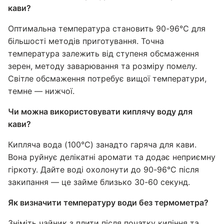
кави?
Оптимальна температура становить 90-96°C для
більшості методів приготування. Точна
температура залежить від ступеня обсмаження
зерен, методу заварювання та розміру помелу.
Світле обсмаження потребує вищої температури,
темне — нижчої.
Чи можна використовувати киплячу воду для
кави?
Кипляча вода (100°C) занадто гаряча для кави.
Вона руйнує делікатні аромати та додає неприємну
гіркоту. Дайте воді охолонути до 90-96°C після
закипання — це займе близько 30-60 секунд.
Як визначити температуру води без термометра?
Зніміть чайник з плити після початку кипіння та