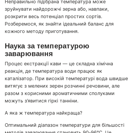
Неправильно підібрана температура може
зруйнувати найдорожчі зерна або, навпаки,
розкрити весь потенціал простих сортів.
Розберемося, як знайти ідеальний баланс для
кожного методу приготування.
Наука за температурою
заварювання
Процес екстракції кави — це складна хімічна
реакція, де температура води працює як
каталізатор. При високій температурі вода швидше
витягує з мелених зерен розчинні речовини, але
разом з корисними ароматичними сполуками
можуть з’явитися гіркі танніни.
А яка ж температура найкраща?
Оптимальний діапазон температури для більшості
методів заварювання становить 90-96°C. Це