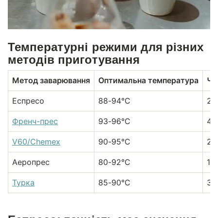
Температурні режими для різних
методів приготування
Метод заварювання
Оптимальна температура
Ча
Еспресо
88-94°C
25
Френч-прес
93-96°C
4 
V60/Chemex
90-95°C
2-
Аеропрес
80-92°C
1-
Турка
85-90°C
3-