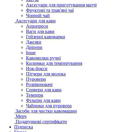
Аксесуари для приготування матчі
Фруктові та трав'яні чаї
Чорний чай
Аксесуари для кави
Аеропреси
Ваги для кави
Гейзерні кавоварки
Джезви
Дріпери
Інше
Кавомолки ручні
Килимки для темперування
Нок-бокси
Пітчери для молока
Пуровери
Розрівнювачі
Сервери для кави
Темпери
Фільтри для кави
Чайники для пуровера
Засоби для чистки кавомашин
Мерч
Подарункові сертифікати
Підписка