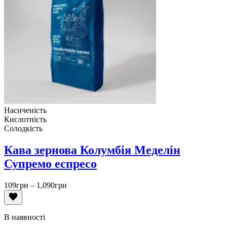
Насиченість
Кислотність
Солодкість
Кава зернова Колумбія Меделін
Супремо еспресо
Діапазон
109
грн
–
1,090
грн
цін:
від
109грн
В наявності
до