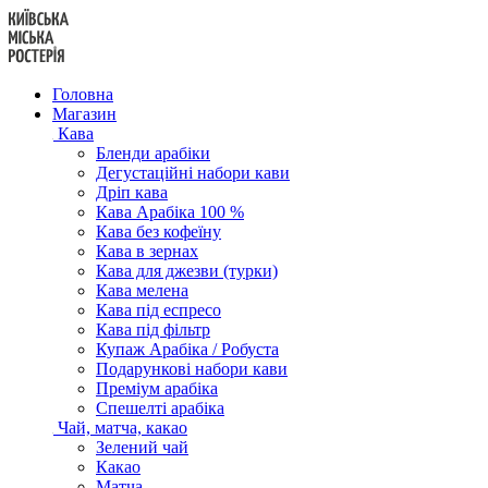
Перейти
до
вмісту
Головна
Магазин
Кава
Бленди арабіки
Дегустаційні набори кави
Дріп кава
Кава Арабіка 100 %
Кава без кофеїну
Кава в зернах
Кава для джезви (турки)
Кава мелена
Кава під еспресо
Кава під фільтр
Купаж Арабіка / Робуста
Подарункові набори кави
Преміум арабіка
Спешелті арабіка
Чай, матча, какао
Зелений чай
Какао
Матча