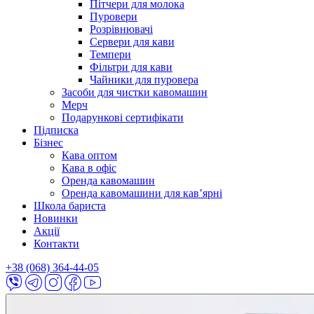
Пітчери для молока
Пуровери
Розрівнювачі
Сервери для кави
Темпери
Фільтри для кави
Чайники для пуровера
Засоби для чистки кавомашин
Мерч
Подарункові сертифікати
Підписка
Бізнес
Кава оптом
Кава в офіс
Оренда кавомашин
Оренда кавомашини для кав’ярні
Школа бариста
Новинки
Акції
Контакти
+38 (068) 364-44-05