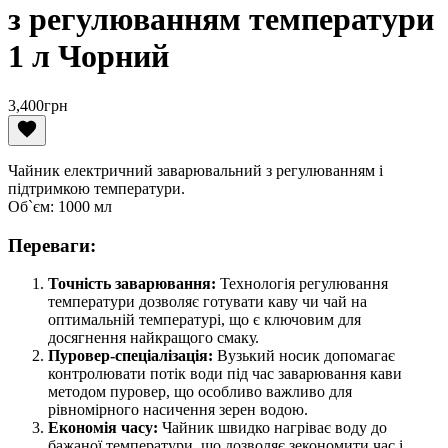
з регулюванням температури
1 л Чорний
3,400
грн
Чайник електричний заварювальний з регулюванням і
підтримкою температури.
Об`єм: 1000 мл
Переваги:
Точність заварювання:
Технологія регулювання
температури дозволяє готувати каву чи чай на
оптимальній температурі, що є ключовим для
досягнення найкращого смаку.
Пуровер-спеціалізація:
Вузький носик допомагає
контролювати потік води під час заварювання кави
методом пуровер, що особливо важливо для
рівномірного насичення зерен водою.
Економія часу:
Чайник швидко нагріває воду до
бажаної температури, що дозволяє зекономити час і