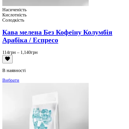
Насиченість
Кислотність
Солодкість
Кава мелена Без Кофеїну Колумбія
Арабіка / Еспресо
Діапазон
114
грн
–
1,140
грн
цін:
від
114грн
В наявності
до
1,140грн
Вибрати