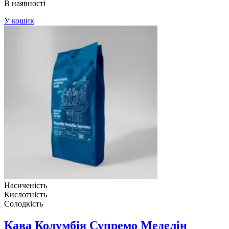
В наявності
У кошик
Насиченість
Кислотність
Солодкість
Кава Колумбія Супремо Меделін