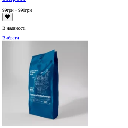
Діапазон
99
грн
–
990
грн
цін:
від
99грн
В наявності
до
990грн
Вибрати