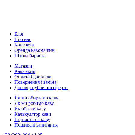
Блог
Про нас
Контакти
Оренда кавомашин
Школа бариста
Магазин
Кава акції
Оплата і доставка
Повернення і заміна
Договір публічної оферти
Як ми обираємо каву
Як ми робимо каву
Як обрати каву
Калькулятор кави
Підписка на каву
Поширені запитання