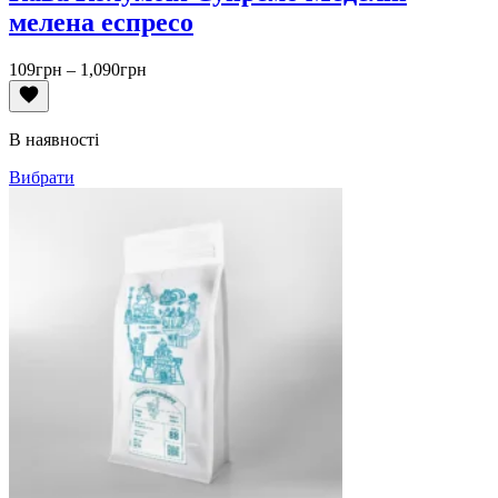
мелена еспресо
Діапазон
109
грн
–
1,090
грн
цін:
від
109грн
В наявності
до
1,090грн
Вибрати