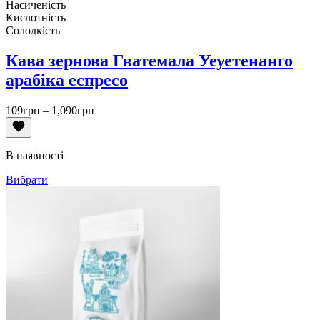
Насиченість
Кислотність
Солодкість
Кава зернова Гватемала Уеуетенанго
арабіка еспресо
Діапазон
109
грн
–
1,090
грн
цін:
від
109грн
В наявності
до
1,090грн
Вибрати