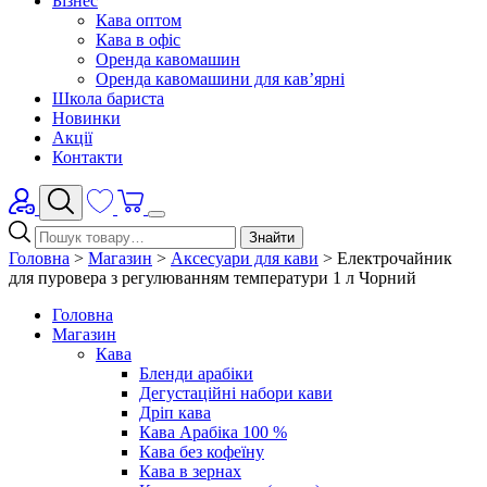
Бізнес
Кава оптом
Кава в офіс
Оренда кавомашин
Оренда кавомашини для кав’ярні
Школа бариста
Новинки
Акції
Контакти
Знайти
Головна
>
Магазин
>
Аксесуари для кави
>
Електрочайник
для пуровера з регулюванням температури 1 л Чорний
Головна
Магазин
Кава
Бленди арабіки
Дегустаційні набори кави
Дріп кава
Кава Арабіка 100 %
Кава без кофеїну
Кава в зернах