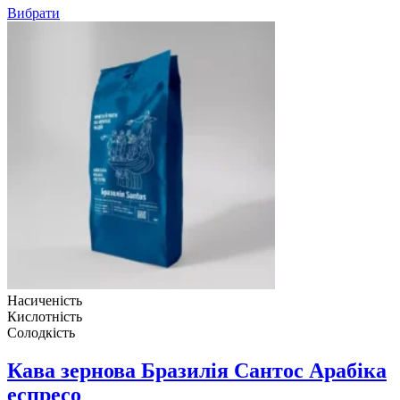
1,090грн
Вибрати
Насиченість
Кислотність
Солодкість
Кава зернова Бразилія Сантос Арабіка
еспресо