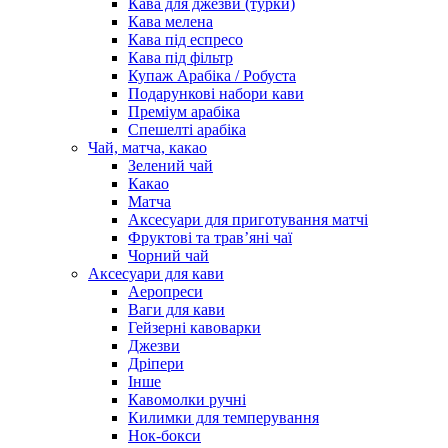
Кава для джезви (турки)
Кава мелена
Кава під еспресо
Кава під фільтр
Купаж Арабіка / Робуста
Подарункові набори кави
Преміум арабіка
Спешелті арабіка
Чай, матча, какао
Зелений чай
Какао
Матча
Аксесуари для приготування матчі
Фруктові та трав’яні чаї
Чорний чай
Аксесуари для кави
Аеропреси
Ваги для кави
Гейзерні кавоварки
Джезви
Дріпери
Інше
Кавомолки ручні
Килимки для темперування
Нок-бокси