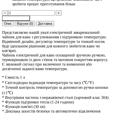
зробити процес приготування більш
Електрочайник
−
+
для
Додати в кошик
пуровера
Опис
Відгуки (0)
Доставка
з
регулюванням
Представляємо вашій увазі електричний заварювальний
температури
чайник для кави з регулюванням і підтримкою температури.
1
Відмінний дизайн, регулятор температури та тонкий носик
л
буде ідеальним рішенням для кожного любителя кави чи
Чорний
кав'ярні.
кількість
Чайник електричний для кави оснащений зручною ручкою,
термокришкою із двох стінок та матовим покриттям корпусу.
Є звуковий сигнал при включенні та вимкненні або
досягненні заданої вами температури.
* Ємність 1 л
* Світлодіодна індикація температури та часу (℃/°F)
* Точний контроль температури за допомогою ручки-кнопки
(±1℃)
* Внутрішня частина з нержавіючої сталі (харчовий клас 304)
* Функція підтримки тепла (1-24 години)
* Функція пам'яті (30 хв)
* Декілька захистів безпеки та автоматичне відключення