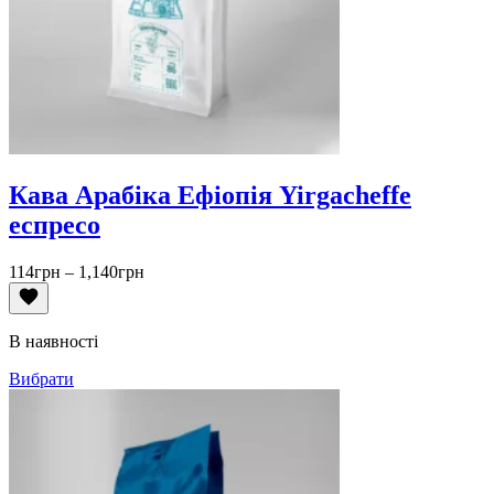
Кава Арабіка Ефіопія Yirgacheffe
еспресо
Діапазон
114
грн
–
1,140
грн
цін:
від
114грн
В наявності
до
1,140грн
Вибрати