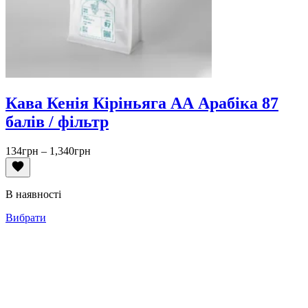
Кава Кенія Кіріньяга АА Арабіка 87
балів / фільтр
Діапазон
134
грн
–
1,340
грн
цін:
від
134грн
В наявності
до
1,340грн
Вибрати