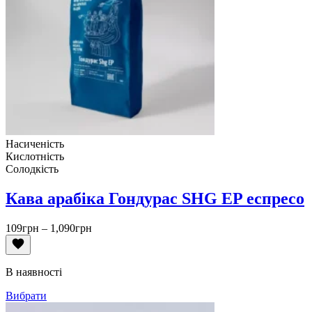
Насиченість
Кислотність
Солодкість
Кава арабіка Гондурас SHG EP еспресо
Діапазон
109
грн
–
1,090
грн
цін:
від
109грн
В наявності
до
1,090грн
Вибрати