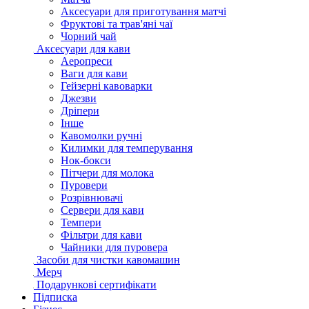
Аксесуари для приготування матчі
Фруктові та трав'яні чаї
Чорний чай
Аксесуари для кави
Аеропреси
Ваги для кави
Гейзерні кавоварки
Джезви
Дріпери
Інше
Кавомолки ручні
Килимки для темперування
Нок-бокси
Пітчери для молока
Пуровери
Розрівнювачі
Сервери для кави
Темпери
Фільтри для кави
Чайники для пуровера
Засоби для чистки кавомашин
Мерч
Подарункові сертифікати
Підписка