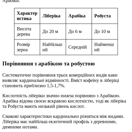
Арабіки.
Характер
Ліберіка
Арабіка
Робуста
истика
Висота
До 20 м
До 6 м
До 10 м
дерева
Розмір
Найбільш
Найменш
Середній
зерна
ий
ий
Порівняння з арабікою та робустою
Систематичне порівняння трьох комерційних видів кави
виявляє кардинальні відмінності. Вміст кофеїну в ліберіці
становить приблизно 1,5-1,7%.
Кислотність ліберіки значно нижча порівняно з Арабікою.
Арабіка відома своєю яскравою кислотністю, тоді як ліберіка
та Робуста мають низький рівень кислот.
Смакові характеристики кардинально різняться між видами.
Ліберіка має найбільш екзотичний профіль з деревними,
димними нотами.