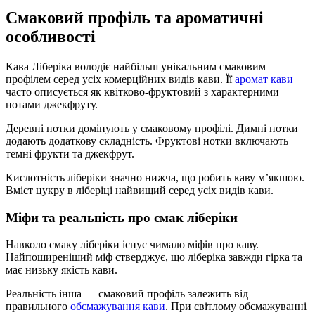
Смаковий профіль та ароматичні
особливості
Кава Ліберіка володіє найбільш унікальним смаковим
профілем серед усіх комерційних видів кави. Її
аромат кави
часто описується як квітково-фруктовий з характерними
нотами джекфруту.
Деревні нотки домінують у смаковому профілі. Димні нотки
додають додаткову складність. Фруктові нотки включають
темні фрукти та джекфрут.
Кислотність ліберіки значно нижча, що робить каву м’якшою.
Вміст цукру в ліберіці найвищий серед усіх видів кави.
Міфи та реальність про смак ліберіки
Навколо смаку ліберіки існує чимало міфів про каву.
Найпоширеніший міф стверджує, що ліберіка завжди гірка та
має низьку якість кави.
Реальність інша — смаковий профіль залежить від
правильного
обсмажування кави
. При світлому обсмажуванні