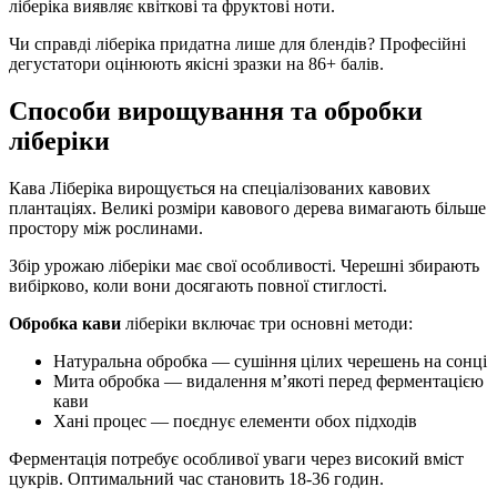
ліберіка виявляє квіткові та фруктові ноти.
Чи справді ліберіка придатна лише для блендів? Професійні
дегустатори оцінюють якісні зразки на 86+ балів.
Способи вирощування та обробки
ліберіки
Кава Ліберіка вирощується на спеціалізованих кавових
плантаціях. Великі розміри кавового дерева вимагають більше
простору між рослинами.
Збір урожаю ліберіки має свої особливості. Черешні збирають
вибірково, коли вони досягають повної стиглості.
Обробка кави
ліберіки включає три основні методи:
Натуральна обробка — сушіння цілих черешень на сонці
Мита обробка — видалення м’якоті перед ферментацією
кави
Хані процес — поєднує елементи обох підходів
Ферментація потребує особливої уваги через високий вміст
цукрів. Оптимальний час становить 18-36 годин.