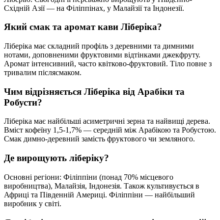
Східній Азії — на Філіппінах, у Малайзії та Індонезії.
Який смак та аромат кави Ліберіка?
Ліберіка має складний профіль з деревними та димними
нотами, доповненими фруктовими відтінками джекфруту.
Аромат інтенсивний, часто квітково-фруктовий. Тіло повне з
тривалим післясмаком.
Чим відрізняється Ліберіка від Арабіки та
Робусти?
Ліберіка має найбільші асиметричні зерна та найвищі дерева.
Вміст кофеїну 1,5-1,7% — середній між Арабікою та Робустою.
Смак димно-деревний замість фруктового чи земляного.
Де вирощують ліберіку?
Основні регіони: Філіппіни (понад 70% місцевого
виробництва), Малайзія, Індонезія. Також культивується в
Африці та Південній Америці. Філіппіни — найбільший
виробник у світі.