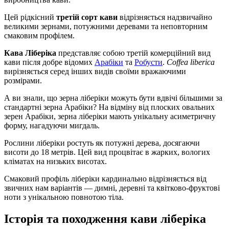
Цей рідкісний
третій сорт кави
відрізняється надзвичайно
великими зернами, потужними деревами та неповторним
смаковим профілем.
Кава Ліберіка
представляє собою третій комерційний вид
кави після добре відомих
Арабіки
та
Робусти
.
Coffea liberica
вирізняється серед інших видів своїми вражаючими
розмірами.
А ви знали, що зерна ліберіки можуть бути вдвічі більшими за
стандартні зерна Арабіки? На відміну від плоских овальних
зерен Арабіки, зерна ліберіки мають унікальну асиметричну
форму, нагадуючи мигдаль.
Рослини ліберіки ростуть як потужні дерева, досягаючи
висоти до 18 метрів. Цей вид процвітає в жарких, вологих
кліматах на низьких висотах.
Смаковий профіль ліберіки кардинально відрізняється від
звичних нам варіантів — димні, деревні та квітково-фруктові
ноти з унікальною повнотою тіла.
Історія та походження кави ліберіка