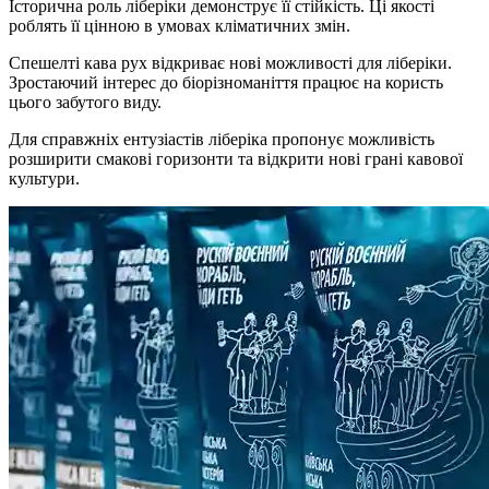
Історична роль ліберіки демонструє її стійкість. Ці якості
роблять її цінною в умовах кліматичних змін.
Спешелті кава рух відкриває нові можливості для ліберіки.
Зростаючий інтерес до біорізноманіття працює на користь
цього забутого виду.
Для справжніх ентузіастів ліберіка пропонує можливість
розширити смакові горизонти та відкрити нові грані кавової
культури.