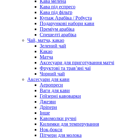
Кава мелена
Кава під еспресо
Кава під фільтр
Купаж Арабіка / Робуста
Подарункові набори кави
Преміум арабіка
Спешелті арабіка
Чай, матча, какао
Зелений чай
Какао
Матча
Аксесуари для приготування матчі
Фруктові та трав’яні чаї
Чорний чай
Аксесуари для кави
Аеропреси
Ваги для кави
Гейзерні кавоварки
Джезви
Дріпери
Інше
Кавомолки ручні
Килимки для темперування
Нок-бокси
Пітчери для молока