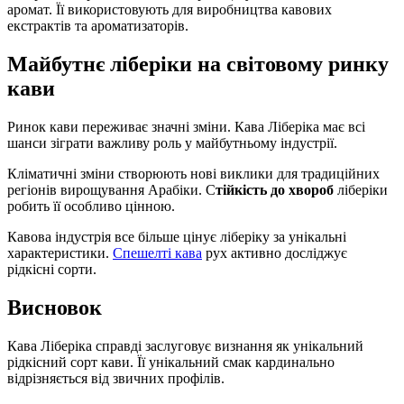
аромат. Її використовують для виробництва кавових
екстрактів та ароматизаторів.
Майбутнє ліберіки на світовому ринку
кави
Ринок кави переживає значні зміни. Кава Ліберіка має всі
шанси зіграти важливу роль у майбутньому індустрії.
Кліматичні зміни створюють нові виклики для традиційних
регіонів вирощування Арабіки. С
тійкість до хвороб
ліберіки
робить її особливо цінною.
Кавова індустрія все більше цінує ліберіку за унікальні
характеристики.
Спешелті кава
рух активно досліджує
рідкісні сорти.
Висновок
Кава Ліберіка справді заслуговує визнання як унікальний
рідкісний сорт кави. Її унікальний смак кардинально
відрізняється від звичних профілів.