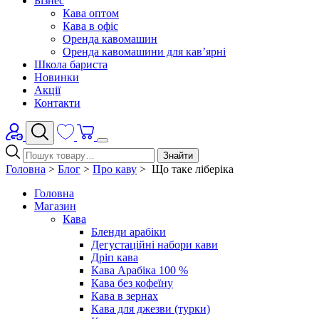
Бізнес
Кава оптом
Кава в офіс
Оренда кавомашин
Оренда кавомашини для кав’ярні
Школа бариста
Новинки
Акції
Контакти
Знайти
Головна
>
Блог
>
Про каву
>
Що таке ліберіка
Головна
Магазин
Кава
Бленди арабіки
Дегустаційні набори кави
Дріп кава
Кава Арабіка 100 %
Кава без кофеїну
Кава в зернах
Кава для джезви (турки)