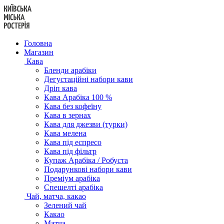
Перейти
до
вмісту
Головна
Магазин
Кава
Бленди арабіки
Дегустаційні набори кави
Дріп кава
Кава Арабіка 100 %
Кава без кофеїну
Кава в зернах
Кава для джезви (турки)
Кава мелена
Кава під еспресо
Кава під фільтр
Купаж Арабіка / Робуста
Подарункові набори кави
Преміум арабіка
Спешелті арабіка
Чай, матча, какао
Зелений чай
Какао
Матча