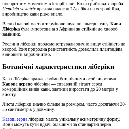
поворотним моментом в історії кави. Коли грибкова хвороба
Hemileia vastatrix
вразила плантації Арабіки на острові Ява,
виробництво кави різко впало.
Великі кавові маєтки терміново шукали альтернативу.
Кава
Ліберіка
була імпортована з Африки як стійкий до хвороб
замінник.
Рослини ліберіки продемонстрували значно вищу стійкість до
хвороб. Їхня природна резистентність дозволила плантаціям
відновити виробництво.
Ботанічні характеристики ліберіки
Кава Ліберіка вражає своїми ботанічними особливостями.
Кавове дерево
ліберіки — справжній гігант серед
комерційних видів кави, здатний виростати до 20 метрів у
висоту.
Листя ліберіки значно більше за розміром, часто досягаючи 30-
35 сантиметрів у довжину.
Кавові зерна
ліберіки мають унікальну асиметричну форму.
Вони можуть бути вдвічі більшими за стандартні зерна