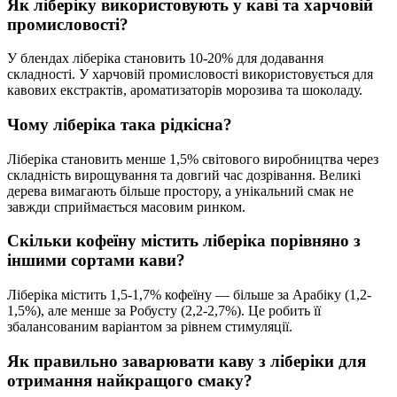
Як ліберіку використовують у каві та харчовій
промисловості?
У блендах ліберіка становить 10-20% для додавання
складності. У харчовій промисловості використовується для
кавових екстрактів, ароматизаторів морозива та шоколаду.
Чому ліберіка така рідкісна?
Ліберіка становить менше 1,5% світового виробництва через
складність вирощування та довгий час дозрівання. Великі
дерева вимагають більше простору, а унікальний смак не
завжди сприймається масовим ринком.
Скільки кофеїну містить ліберіка порівняно з
іншими сортами кави?
Ліберіка містить 1,5-1,7% кофеїну — більше за Арабіку (1,2-
1,5%), але менше за Робусту (2,2-2,7%). Це робить її
збалансованим варіантом за рівнем стимуляції.
Як правильно заварювати каву з ліберіки для
отримання найкращого смаку?