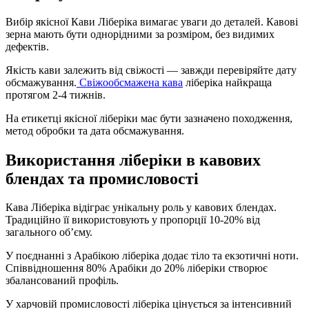
Вибір якісної Кави Ліберіка вимагає уваги до деталей. Кавові
зерна мають бути однорідними за розміром, без видимих
дефектів.
Якість кави залежить від свіжості — завжди перевіряйте дату
обсмажування.
Свіжообсмажена кава
ліберіка найкраща
протягом 2-4 тижнів.
На етикетці якісної ліберіки має бути зазначено походження,
метод обробки та дата обсмажування.
Використання ліберіки в кавових
блендах та промисловості
Кава Ліберіка відіграє унікальну роль у кавових блендах.
Традиційно її використовують у пропорції 10-20% від
загального об’єму.
У поєднанні з Арабікою ліберіка додає тіло та екзотичні ноти.
Співвідношення 80% Арабіки до 20% ліберіки створює
збалансований профіль.
У харчовій промисловості ліберіка цінується за інтенсивний