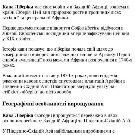
Кава Ліберіка
має своє коріння в Західній Африці, зокрема в
країні Ліберія. Цей вид природно росте в тропічних лісах
західної та центральної Африки.
Перше документоване відкриття
Coffea liberica
відбулося в
Ліберії. Європейські дослідники вперше зафіксували цей вид
у XIX столітті.
Історія кави показує, що ліберіка почала свій шлях до
комерційного використання значно пізніше за Арабіку. Перші
спроби культивації поза межами Африки розпочалися в 1740-х
роках.
Важливий момент настав у 1870-х роках, коли епідемія
ржавчини кавових листків спустошила плантації Арабіки в
Південно-Східній Азії. Плантатори звернули увагу на
стійкість ліберіки до цієї хвороби.
Географічні особливості вирощування
Кава Ліберіка
сьогодні вирощується переважно в двох
основних регіонах: Західній Африці та Південно-Східній Азії.
У Південно-Східній Азії найбільшими виробниками є