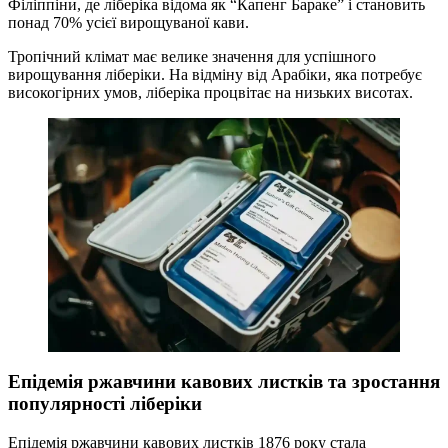
Філіппіни, де ліберіка відома як “Капенг Бараке” і становить
понад 70% усієї вирощуваної кави.
Тропічний клімат має велике значення для успішного
вирощування ліберіки. На відміну від Арабіки, яка потребує
високогірних умов, ліберіка процвітає на низьких висотах.
Епідемія ржавчини кавових листків та зростання
популярності ліберіки
Епідемія ржавчини кавових листків 1876 року стала