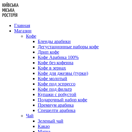
Перейти
к
содержанию
Главная
Магазин
Кофе
Бленды арабики
Дегустационные наборы кофе
Дрип кофе
Кофе Арабика 100%
Кофе без кофеина
Кофе в зернах
Кофе для джезвы (турки)
Кофе молотый
Кофе под эспрессо
Кофе под фильтр
Купажи с робустой
Подарочный набор кофе
Премиум арабика
Спешелти арабика
Чай
Зеленый чай
Какао
Матча