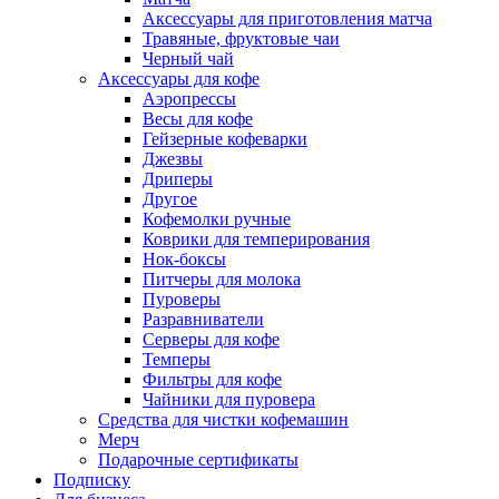
Аксессуары для приготовления матча
Травяные, фруктовые чаи
Черный чай
Аксессуары для кофе
Аэропрессы
Весы для кофе
Гейзерные кофеварки
Джезвы
Дриперы
Другое
Кофемолки ручные
Коврики для темперирования
Нок-боксы
Питчеры для молока
Пуроверы
Разравниватели
Серверы для кофе
Темперы
Фильтры для кофе
Чайники для пуровера
Средства для чистки кофемашин
Мерч
Подарочные сертификаты
Подписку