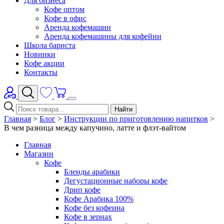
Для бизнеса
Кофе оптом
Кофе в офис
Аренда кофемашин
Аренда кофемашины для кофейни
Школа бариста
Новинки
Кофе акции
Контакты
Найти
Главная
>
Блог
>
Инструкции по приготовлению напитков
>
В чем разница между капучино, латте и флэт-вайтом
Главная
Магазин
Кофе
Бленды арабики
Дегустационные наборы кофе
Дрип кофе
Кофе Арабика 100%
Кофе без кофеина
Кофе в зернах