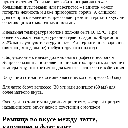
приготовления. Если молоко взбито неправильно – с
большими пузырьками или перегретое – напиток может
потерять нежность и даже приобрести горечь. А слишком
долгое приготовление эспрессо дает резкий, терпкий вкус, не
сочетающийся с молочными нотами.
Идеальная температура молока должна быть 60-65°C. При
более высокой температуре оно теряет сладость. Жирность
3,2% дает лучшую текстуру и вкус. Альтернативные варианты
(овсяное, миндальное) требуют другого подхода.
Оборудование в идеале должно быть профессиональным.
Эспрессо-машина позволяет точно контролировать давление и
температуру, что критично для качества эспрессо и взбивания.
Капучино готовят на основе классического эспрессо (30 мл).
Для латте берут эспрессо (30 мл) или лонгшот (60 мл) для
более мягкого вкуса.
Флэт уайт готовится на двойном ристрето, который придает
насыщенности вкусу даже в сочетании с молоком.
Разница во вкусе между латте,
капучино и флэт вайт