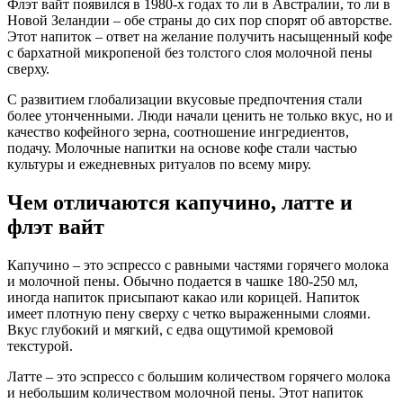
Флэт вайт появился в 1980-х годах то ли в Австралии, то ли в
Новой Зеландии – обе страны до сих пор спорят об авторстве.
Этот напиток – ответ на желание получить насыщенный кофе
с бархатной микропеной без толстого слоя молочной пены
сверху.
С развитием глобализации вкусовые предпочтения стали
более утонченными. Люди начали ценить не только вкус, но и
качество кофейного зерна, соотношение ингредиентов,
подачу. Молочные напитки на основе кофе стали частью
культуры и ежедневных ритуалов по всему миру.
Чем отличаются капучино, латте и
флэт вайт
Капучино – это эспрессо с равными частями горячего молока
и молочной пены. Обычно подается в чашке 180-250 мл,
иногда напиток присыпают какао или корицей. Напиток
имеет плотную пену сверху с четко выраженными слоями.
Вкус глубокий и мягкий, с едва ощутимой кремовой
текстурой.
Латте – это эспрессо с большим количеством горячего молока
и небольшим количеством молочной пены. Этот напиток