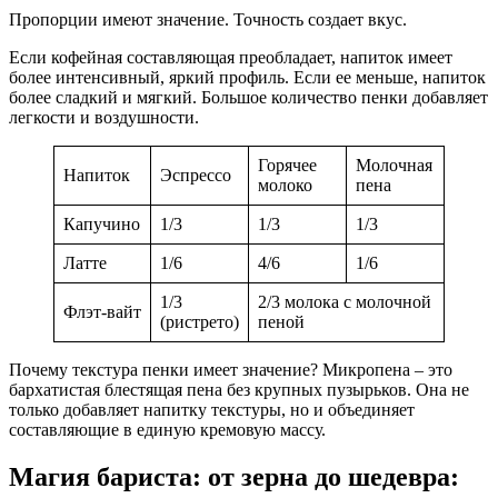
Пропорции имеют значение. Точность создает вкус.
Если кофейная составляющая преобладает, напиток имеет
более интенсивный, яркий профиль. Если ее меньше, напиток
более сладкий и мягкий. Большое количество пенки добавляет
легкости и воздушности.
Горячее
Молочная
Напиток
Эспрессо
молоко
пена
Капучино
1/3
1/3
1/3
Латте
1/6
4/6
1/6
1/3
2/3 молока с молочной
Флэт-вайт
(ристрето)
пеной
Почему текстура пенки имеет значение? Микропена – это
бархатистая блестящая пена без крупных пузырьков. Она не
только добавляет напитку текстуры, но и объединяет
составляющие в единую кремовую массу.
Магия бариста: от зерна до шедевра: