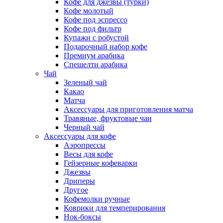
Кофе для джезвы (турки)
Кофе молотый
Кофе под эспрессо
Кофе под фильтр
Купажи с робустой
Подарочный набор кофе
Премиум арабика
Спешелти арабика
Чай
Зеленый чай
Какао
Матча
Аксессуары для приготовления матча
Травяные, фруктовые чаи
Черный чай
Аксессуары для кофе
Аэропрессы
Весы для кофе
Гейзерные кофеварки
Джезвы
Дриперы
Другое
Кофемолки ручные
Коврики для темперирования
Нок-боксы