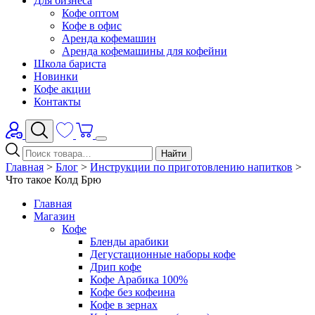
Для бизнеса
Кофе оптом
Кофе в офис
Аренда кофемашин
Аренда кофемашины для кофейни
Школа бариста
Новинки
Кофе акции
Контакты
Найти
Главная
>
Блог
>
Инструкции по приготовлению напитков
>
Что такое Колд Брю
Главная
Магазин
Кофе
Бленды арабики
Дегустационные наборы кофе
Дрип кофе
Кофе Арабика 100%
Кофе без кофеина
Кофе в зернах