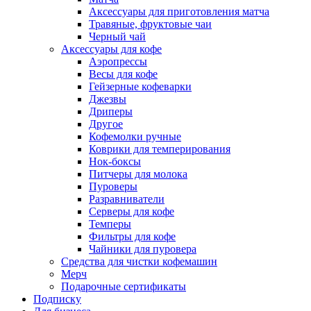
Аксессуары для приготовления матча
Травяные, фруктовые чаи
Черный чай
Аксессуары для кофе
Аэропрессы
Весы для кофе
Гейзерные кофеварки
Джезвы
Дриперы
Другое
Кофемолки ручные
Коврики для темперирования
Нок-боксы
Питчеры для молока
Пуроверы
Разравниватели
Серверы для кофе
Темперы
Фильтры для кофе
Чайники для пуровера
Средства для чистки кофемашин
Мерч
Подарочные сертификаты
Подписку