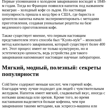
Первые упоминания о холодном заваривании восходят к 1840-
м годам. Тогда во Франции появился напиток под названием
мазагран – холодный кофе со льдом. Но настоящая
популярность пришла к колд брю в США, где бариста и
ценители напитка начали экспериментировать с методами
приготовления, создавая уникальные рецепты на базе
медленного приготовления кофе.
Также существует мнение, что первым настоящим
представителем этого способа был “Kyoto-style” – японский
метод капельного заваривания, который существует более 400
лет. Этот процесс имеет не только культурную, но и
эстетическую ценность, ведь устройства для такого
заваривания напоминают настоящие научные лаборатории.
Мягкий, модный, полезный: секреты
популярности
Cold brew содержит меньше кислот, чем горячий кофе,
благодаря чему лучше подходит для людей с чувствительным
желудком. Напиток имеет мягкий, сладковатый вкус, иногда с
нотками шоколада или орехов. Кроме того, во время
настаивания выделяется больше кофеина, чем при
заваривании такими методами, как эспрессо-машина или