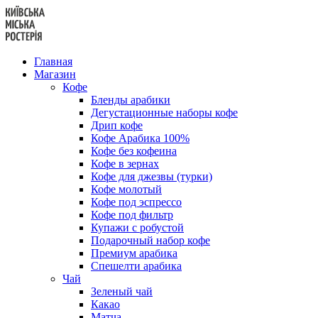
Перейти
к
содержанию
Главная
Магазин
Кофе
Бленды арабики
Дегустационные наборы кофе
Дрип кофе
Кофе Арабика 100%
Кофе без кофеина
Кофе в зернах
Кофе для джезвы (турки)
Кофе молотый
Кофе под эспрессо
Кофе под фильтр
Купажи с робустой
Подарочный набор кофе
Премиум арабика
Спешелти арабика
Чай
Зеленый чай
Какао
Матча