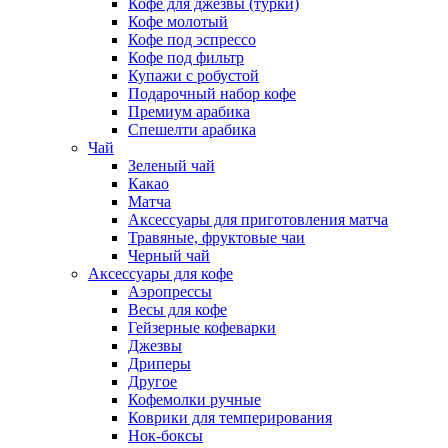
Кофе для джезвы (турки)
Кофе молотый
Кофе под эспрессо
Кофе под фильтр
Купажи с робустой
Подарочный набор кофе
Премиум арабика
Спешелти арабика
Чай
Зеленый чай
Какао
Матча
Аксессуары для приготовления матча
Травяные, фруктовые чаи
Черный чай
Аксессуары для кофе
Аэропрессы
Весы для кофе
Гейзерные кофеварки
Джезвы
Дриперы
Другое
Кофемолки ручные
Коврики для темперирования
Нок-боксы