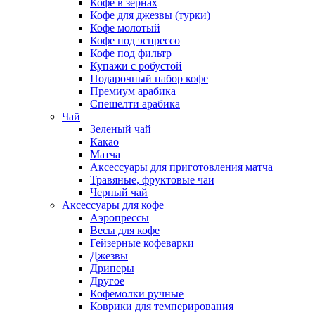
Кофе в зернах
Кофе для джезвы (турки)
Кофе молотый
Кофе под эспрессо
Кофе под фильтр
Купажи с робустой
Подарочный набор кофе
Премиум арабика
Спешелти арабика
Чай
Зеленый чай
Какао
Матча
Аксессуары для приготовления матча
Травяные, фруктовые чаи
Черный чай
Аксессуары для кофе
Аэропрессы
Весы для кофе
Гейзерные кофеварки
Джезвы
Дриперы
Другое
Кофемолки ручные
Коврики для темперирования