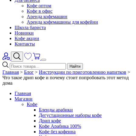
Для бизнеса
Кофе оптом
Кофе в офис
Аренда кофемашин
Аренда кофемашины для кофейни
Школа бариста
Новинки
Кофе акции
Контакты
Найти
Главная
>
Блог
>
Инструкции по приготовлению напитков
>
Что такое дрип кофе и почему стоит попробовать этот метод
дома
Главная
Магазин
Кофе
Бленды арабики
Дегустационные наборы кофе
Дрип кофе
Кофе Арабика 100%
Кофе без кофеина