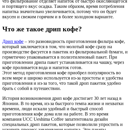
что фильтрование отделяет напиток от быстро окисляющегося
и портящего вкус осадка. Таким образом, время потребления
напитка значительно увеличивается, потому что он будет
вкусен и свежим горячим и в более холодном варианте.
Что же такое дрип кофе?
Дрип кофе
– это разновидность приготовления фильтра кофе,
который заключается в том, что молотый кофе сразу на
производстве фасуется в пакетик из фильтровальной бумаги, и
герметично упаковывается в полиэтиленовый пакет. При
приготовлении дрипа пакет устанавливается на чашку, через
кофе проливается вода и напиток готов.
Этот метод приготовления кофе приобрел популярность во
всем мире и широко используется из-за простоты и удобства
приготовления и из-за того, что такой дроп пакетик удобно
брать с собой в путешествии.
История возникновения дрип кофе достигает 30 лет назад в
Японии. В то время, из-за быстрого темпа жизни и нехватки
времени, люди искали удобный и быстрый способ
приготовления кофе дома или на работе. В это время
компания UCC Ueshima Coffee запатентовала дизайн
специальных дрип пакетов, которые позволили упростить и
ускорить процесс заваривания напитка. Эти пакеты