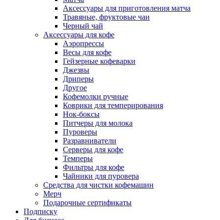
Аксессуары для приготовления матча
Травяные, фруктовые чаи
Черный чай
Аксессуары для кофе
Аэропрессы
Весы для кофе
Гейзерные кофеварки
Джезвы
Дриперы
Другое
Кофемолки ручные
Коврики для темперирования
Нок-боксы
Питчеры для молока
Пуроверы
Разравниватели
Серверы для кофе
Темперы
Фильтры для кофе
Чайники для пуровера
Средства для чистки кофемашин
Мерч
Подарочные сертификаты
Подписку