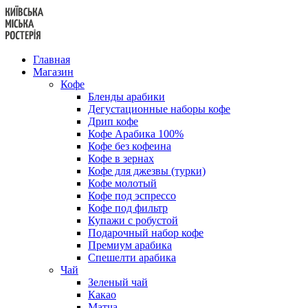
Перейти
к
содержанию
Главная
Магазин
Кофе
Бленды арабики
Дегустационные наборы кофе
Дрип кофе
Кофе Арабика 100%
Кофе без кофеина
Кофе в зернах
Кофе для джезвы (турки)
Кофе молотый
Кофе под эспрессо
Кофе под фильтр
Купажи с робустой
Подарочный набор кофе
Премиум арабика
Спешелти арабика
Чай
Зеленый чай
Какао
Матча