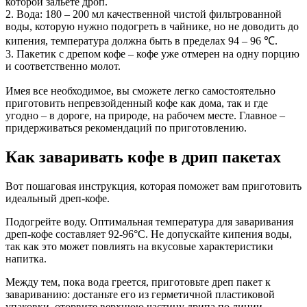
которой зальете дроп.
2. Вода: 180 – 200 мл качественной чистой фильтрованной
воды, которую нужно подогреть в чайнике, но не доводить до
кипения, температура должна быть в пределах 94 – 96 ℃.
3. Пакетик с дрепом кофе – кофе уже отмерен на одну порцию
и соответственно молот.
Имея все необходимое, вы сможете легко самостоятельно
приготовить непревзойденный кофе как дома, так и где
угодно – в дороге, на природе, на рабочем месте. Главное –
придерживаться рекомендаций по приготовлению.
Как заваривать кофе в дрип пакетах
Вот пошаговая инструкция, которая поможет вам приготовить
идеальный дреп-кофе.
Подогрейте воду. Оптимальная температура для заваривания
дреп-кофе составляет 92-96°C. Не допускайте кипения воды,
так как это может повлиять на вкусовые характеристики
напитка.
Между тем, пока вода греется, приготовьте дреп пакет к
завариванию: достаньте его из герметичной пластиковой
упаковки, оторвите верхнюю частицу дрипа по линии