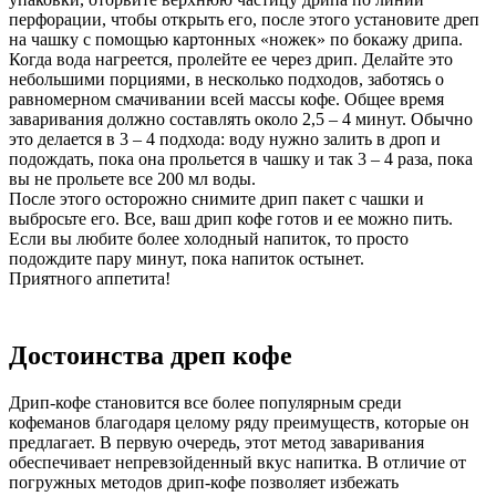
перфорации, чтобы открыть его, после этого установите дреп
на чашку с помощью картонных «ножек» по бокажу дрипа.
Когда вода нагреется, пролейте ее через дрип. Делайте это
небольшими порциями, в несколько подходов, заботясь о
равномерном смачивании всей массы кофе. Общее время
заваривания должно составлять около 2,5 – 4 минут. Обычно
это делается в 3 – 4 подхода: воду нужно залить в дроп и
подождать, пока она прольется в чашку и так 3 – 4 раза, пока
вы не прольете все 200 мл воды.
После этого осторожно снимите дрип пакет с чашки и
выбросьте его. Все, ваш дрип кофе готов и ее можно пить.
Если вы любите более холодный напиток, то просто
подождите пару минут, пока напиток остынет.
Приятного аппетита!
Достоинства дреп кофе
Дрип-кофе становится все более популярным среди
кофеманов благодаря целому ряду преимуществ, которые он
предлагает. В первую очередь, этот метод заваривания
обеспечивает непревзойденный вкус напитка. В отличие от
погружных методов дрип-кофе позволяет избежать