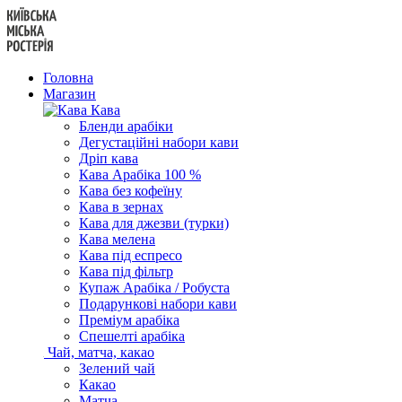
Перейти
до
вмісту
Головна
Магазин
Кава
Бленди арабіки
Дегустаційні набори кави
Дріп кава
Кава Арабіка 100 %
Кава без кофеїну
Кава в зернах
Кава для джезви (турки)
Кава мелена
Кава під еспресо
Кава під фільтр
Купаж Арабіка / Робуста
Подарункові набори кави
Преміум арабіка
Спешелті арабіка
Чай, матча, какао
Зелений чай
Какао
Матча