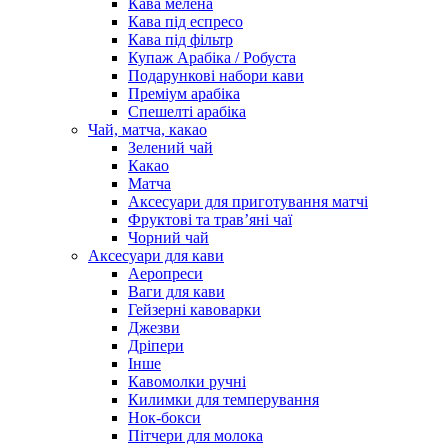
Кава мелена
Кава під еспресо
Кава під фільтр
Купаж Арабіка / Робуста
Подарункові набори кави
Преміум арабіка
Спешелті арабіка
Чай, матча, какао
Зелений чай
Какао
Матча
Аксесуари для приготування матчі
Фруктові та трав’яні чаї
Чорний чай
Аксесуари для кави
Аеропреси
Ваги для кави
Гейзерні кавоварки
Джезви
Дріпери
Інше
Кавомолки ручні
Килимки для темперування
Нок-бокси
Пітчери для молока