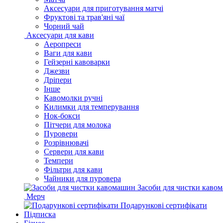
Аксесуари для приготування матчі
Фруктові та трав'яні чаї
Чорний чай
Аксесуари для кави
Аеропреси
Ваги для кави
Гейзерні кавоварки
Джезви
Дріпери
Інше
Кавомолки ручні
Килимки для темперування
Нок-бокси
Пітчери для молока
Пуровери
Розрівнювачі
Сервери для кави
Темпери
Фільтри для кави
Чайники для пуровера
Засоби для чистки каво
Мерч
Подарункові сертифікати
Підписка