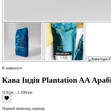
В наявності
Кава Індія Plantation AA Араб
Діапазон
119
грн
–
1,190
грн
цін:
від
119грн
Чорний шоколад, кориця.
до