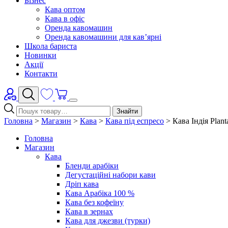
Бізнес
Кава оптом
Кава в офіс
Оренда кавомашин
Оренда кавомашини для кав’ярні
Школа бариста
Новинки
Акції
Контакти
Знайти
Головна
>
Магазин
>
Кава
>
Кава під еспресо
>
Кава Індія Plan
Головна
Магазин
Кава
Бленди арабіки
Дегустаційні набори кави
Дріп кава
Кава Арабіка 100 %
Кава без кофеїну
Кава в зернах
Кава для джезви (турки)