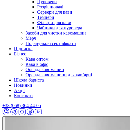
Пуровери
Розрівнювачі
Сервери для кави
Темпери
Фільтри для кави
Чайники для пуровера
Засоби для чистки кавомашин
Мерч
Подарункові сертифікати
Підписка
Бізнес
Кава оптом
Кава в офіс
Оренда кавомашин
Оренда кавомашини для кав’ярні
Школа бариста
Новинки
Акції
Контакти
+38 (068) 364-44-05