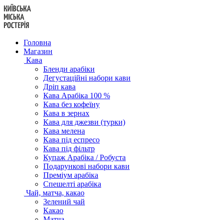
Перейти
до
вмісту
Головна
Магазин
Кава
Бленди арабіки
Дегустаційні набори кави
Дріп кава
Кава Арабіка 100 %
Кава без кофеїну
Кава в зернах
Кава для джезви (турки)
Кава мелена
Кава під еспресо
Кава під фільтр
Купаж Арабіка / Робуста
Подарункові набори кави
Преміум арабіка
Спешелті арабіка
Чай, матча, какао
Зелений чай
Какао
Матча