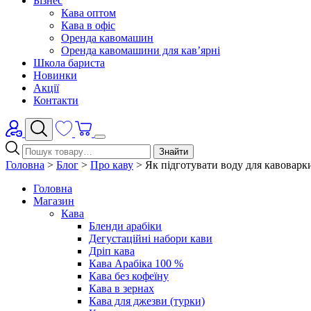
Бізнес
Кава оптом
Кава в офіс
Оренда кавомашин
Оренда кавомашини для кав’ярні
Школа бариста
Новинки
Акції
Контакти
Знайти
Головна
>
Блог
>
Про каву
>
Як підготувати воду для кавоварк
Головна
Магазин
Кава
Бленди арабіки
Дегустаційні набори кави
Дріп кава
Кава Арабіка 100 %
Кава без кофеїну
Кава в зернах
Кава для джезви (турки)