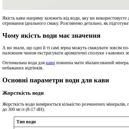
Якість кави напряму залежить від води, яку ви використовуєте 
отримання ідеального смаку. Розглянемо детально, як підготува
Чому якість води має значення
А ви знали, що одні й ті самі зерна можуть смакувати зовсім по
належним чином екстрагувати ароматичні сполуки з кавових зер
Оптимальна вода для
кави
повинна мати збалансований мінерал
небажаних відтінків.
Основні параметри води для кави
Жорсткість води
Жорсткість води вимірюється кількістю розчинених мінералів,
до 300 мг/л (8-17 dH).
Тип води