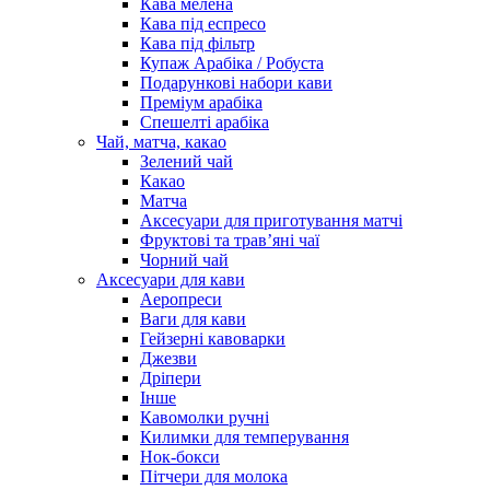
Кава мелена
Кава під еспресо
Кава під фільтр
Купаж Арабіка / Робуста
Подарункові набори кави
Преміум арабіка
Спешелті арабіка
Чай, матча, какао
Зелений чай
Какао
Матча
Аксесуари для приготування матчі
Фруктові та трав’яні чаї
Чорний чай
Аксесуари для кави
Аеропреси
Ваги для кави
Гейзерні кавоварки
Джезви
Дріпери
Інше
Кавомолки ручні
Килимки для темперування
Нок-бокси
Пітчери для молока