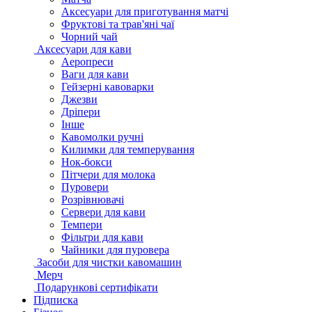
Аксесуари для приготування матчі
Фруктові та трав'яні чаї
Чорний чай
Аксесуари для кави
Аеропреси
Ваги для кави
Гейзерні кавоварки
Джезви
Дріпери
Інше
Кавомолки ручні
Килимки для темперування
Нок-бокси
Пітчери для молока
Пуровери
Розрівнювачі
Сервери для кави
Темпери
Фільтри для кави
Чайники для пуровера
Засоби для чистки кавомашин
Мерч
Подарункові сертифікати
Підписка