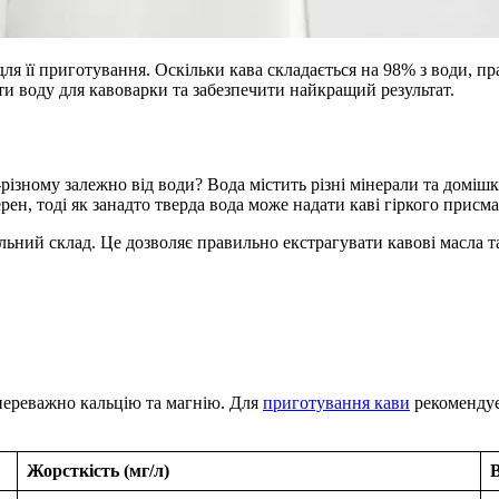
для її приготування. Оскільки кава складається на 98% з води, 
ти воду для кавоварки та забезпечити найкращий результат.
-різному залежно від води? Вода містить різні мінерали та доміш
ен, тоді як занадто тверда вода може надати каві гіркого присма
ьний склад. Це дозволяє правильно екстрагувати кавові масла 
 переважно кальцію та магнію. Для
приготування кави
рекомендує
Жорсткість (мг/л)