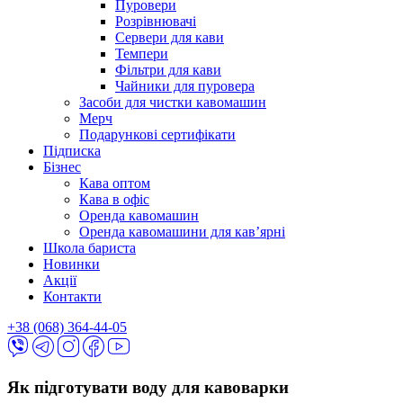
Пуровери
Розрівнювачі
Сервери для кави
Темпери
Фільтри для кави
Чайники для пуровера
Засоби для чистки кавомашин
Мерч
Подарункові сертифікати
Підписка
Бізнес
Кава оптом
Кава в офіс
Оренда кавомашин
Оренда кавомашини для кав’ярні
Школа бариста
Новинки
Акції
Контакти
+38 (068) 364-44-05
Як підготувати воду для кавоварки