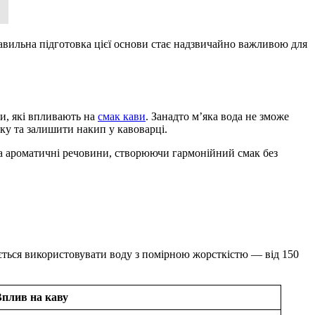
правильна підготовка цієї основи стає надзвичайно важливою для
ки, які впливають на
смак кави
. Занадто м’яка вода не зможе
ку та залишити накип у кавоварці.
та ароматичні речовини, створюючи гармонійний смак без
ться використовувати воду з помірною жорсткістю — від 150
Вплив на каву