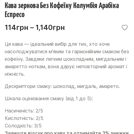
Кава зернова Без Кофеїну Колумбія Арабіка
Еспресо
Діапазон цін: від 1
114
грн
–
1,140
грн
Ця кава — ідеальний вибір для тих, хто хоче
насолоджуватися м'яким та гармонійним смаком без
кофеїну. Завдяки легким шоколадним, мигдальним і
амаретто ноткам, вона дарує неповторний аромат і
ніжність.
Дескриптори смаку: шоколад, мигдаль, амарето.
Шкала оцінювання смаку (від 1 до 5):
Насиченість: 2/5
Кислотність: 2/5
Солодкість: 3/5
Залиште відгук про каву та отримайте 3% знижки