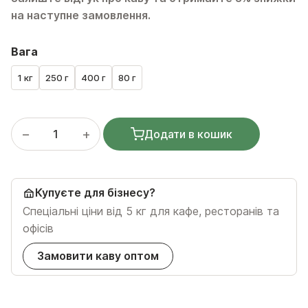
на наступне замовлення.
Вага
1 кг
250 г
400 г
80 г
−
+
Додати в кошик
Кава зернова Без Кофеїну Колумбія Арабіка Еспресо кі
Купуєте для бізнесу?
Спеціальні ціни від 5 кг для кафе, ресторанів та
офісів
Замовити каву оптом