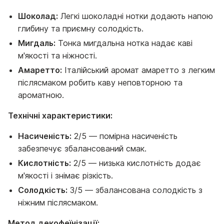
Шоколад:
Легкі шоколадні нотки додають напою
глибину та приємну солодкість.
Мигдаль:
Тонка мигдальна нотка надає каві
м'якості та ніжності.
Амаретто:
Італійський аромат амаретто з легким
післясмаком робить каву неповторною та
ароматною.
Технічні характеристики:
Насиченість:
2/5 — помірна насиченість
забезпечує збалансований смак.
Кислотність:
2/5 — низька кислотність додає
м'якості і знімає різкість.
Солодкість:
3/5 — збалансована солодкість з
ніжним післясмаком.
Метод декофеїнізації: