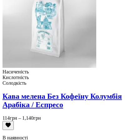
Насиченість
Кислотність
Солодкість
Кава мелена Без Кофеїну Колумбія
Арабіка / Еспресо
Діапазон
114
грн
–
1,140
грн
цін:
від
114грн
В наявності