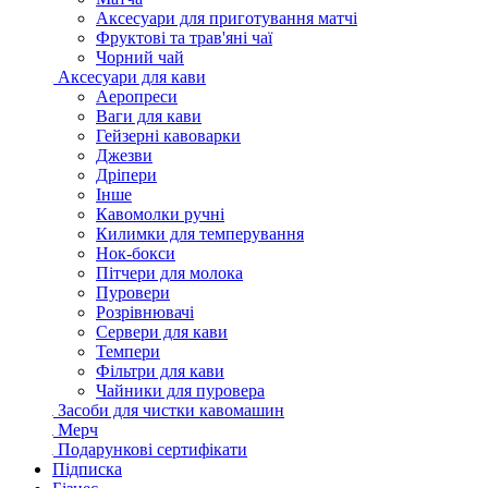
Аксесуари для приготування матчі
Фруктові та трав'яні чаї
Чорний чай
Аксесуари для кави
Аеропреси
Ваги для кави
Гейзерні кавоварки
Джезви
Дріпери
Інше
Кавомолки ручні
Килимки для темперування
Нок-бокси
Пітчери для молока
Пуровери
Розрівнювачі
Сервери для кави
Темпери
Фільтри для кави
Чайники для пуровера
Засоби для чистки кавомашин
Мерч
Подарункові сертифікати
Підписка