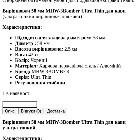
створюючи оптимальні умови для подальшої екстракції кави.
Вирівнювач 58 мм MHW-3Bomber Ultra Thin для кави
(ультра тонкий вирівнювач для кави)
Характеристики:
Підходить для холдера діаметром:
58 мм
Діаметр :
58 мм
Висота вирівнювача:
2,5 см
Вага:
425 г
Колір:
Чорний
Матеріал:
Харчова нержавіюча сталь / Алюміній
Бренд:
MHW-3BOMBER
Серія:
Ultra Thin
Регулювання глибини
1 в наявності
Вирівнювач
Додати в кошик
58
Опис
Відгуки (0)
Доставка
мм
MHW-
Вирівнювач 58 мм MHW-3Bomber Ultra Thin для кави
3Bomber
ультра тонкий
Ultra
Thin
Характеристики: