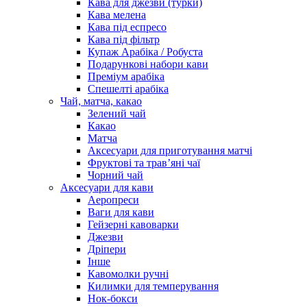
Кава для джезви (турки)
Кава мелена
Кава під еспресо
Кава під фільтр
Купаж Арабіка / Робуста
Подарункові набори кави
Преміум арабіка
Спешелті арабіка
Чай, матча, какао
Зелений чай
Какао
Матча
Аксесуари для приготування матчі
Фруктові та трав’яні чаї
Чорний чай
Аксесуари для кави
Аеропреси
Ваги для кави
Гейзерні кавоварки
Джезви
Дріпери
Інше
Кавомолки ручні
Килимки для темперування
Нок-бокси