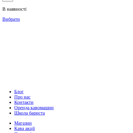
від
134грн
В наявності
до
1,340грн
Вибрати
Блог
Про нас
Контакти
Оренда кавомашин
Школа бариста
Магазин
Кава акції