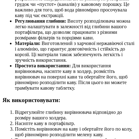
грудок чи «пустот» (каналів) у кавовому порошку. Це
важливо для того, щоб вода рівномірно просочувала
каву під час екстракції.
Регулювання глибини:
Висоту розподілювача можна
легко налаштувати в залежності від глибини вашого
портафільтра, що дозволяє працювати з різними
розмірами фільтрів та порціями кави.
Матеріали:
Виготовлений з харчової нержавіючої сталі
і алюмінію, що гарантує довговічність і стійкість до
корозії. Ці матеріали також забезпечують легкість і
зручність використання.
Простота використання:
Для використання
вирівнювача, насипте каву в холдер, розмістіть
вирівнювач на поверхні кави та обертайте його, щоб
рівномірно розподілити каву. Після цього ви можете
трамбувати кавову таблетку.
Як використовувати:
Відрегулюйте глибину вирівнювача відповідно до
розміру вашого холдера.
Насипте каву в портафільтр.
Помістіть вирівнювач на каву і обертайте його по колу,
щоб рівномірно розподілити мелену каву.