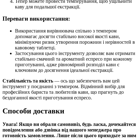
Тепер можете провести темперування, щоб ущільнити
каву для подальшої екстракції.
Переваги використання:
Використання вирівнювача спільно з темпером
допомагає досягти стабільно високої якості кави,
мінімізуючи ризик утворення порожнин і нерівностей в
кавовому таблетці.
Застосування цього інструменту дозволяє вам отримати
стабільно смачний та ароматний еспресо при кожному
приготуванні, адже рівномірний розподіл кави є
ключовим до досягнення ідеальної екстракції.
Стабільність та якість
— ось що забезпечить вам цей
інструмент у поєднанні з темпером. Відмінний вибір для
професійних бариста та любителів кави, що прагнуть до
бездоганної якості приготування еспресо.
Способи доставки
Увага! Якщо ви обрали самовивіз, будь ласка, дочекайтеся
повідомлення або дзвінка від нашого менеджера про
готовність замовлення. Лише після цього приходьте за ним