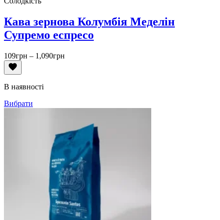
Солодкість
Кава зернова Колумбія Меделін
Супремо еспресо
Діапазон
109
грн
–
1,090
грн
цін:
від
109грн
В наявності
до
1,090грн
Вибрати