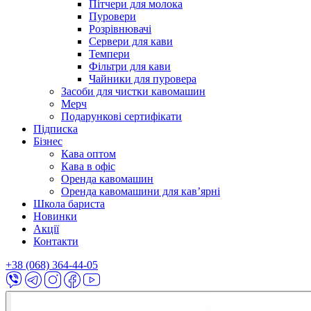
Пітчери для молока
Пуровери
Розрівнювачі
Сервери для кави
Темпери
Фільтри для кави
Чайники для пуровера
Засоби для чистки кавомашин
Мерч
Подарункові сертифікати
Підписка
Бізнес
Кава оптом
Кава в офіс
Оренда кавомашин
Оренда кавомашини для кав’ярні
Школа бариста
Новинки
Акції
Контакти
+38 (068) 364-44-05