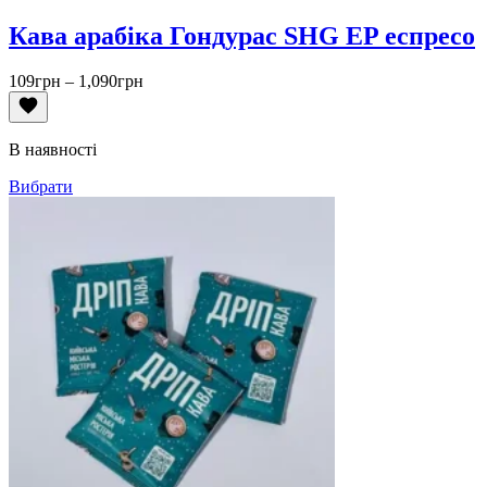
Кава арабіка Гондурас SHG EP еспресо
Діапазон
109
грн
–
1,090
грн
цін:
від
109грн
В наявності
до
1,090грн
Вибрати