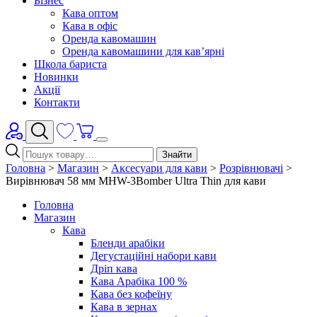
Бізнес
Кава оптом
Кава в офіс
Оренда кавомашин
Оренда кавомашини для кав’ярні
Школа бариста
Новинки
Акції
Контакти
Знайти
Головна
>
Магазин
>
Аксесуари для кави
>
Розрівнювачі
>
Вирівнювач 58 мм MHW-3Bomber Ultra Thin для кави
Головна
Магазин
Кава
Бленди арабіки
Дегустаційні набори кави
Дріп кава
Кава Арабіка 100 %
Кава без кофеїну
Кава в зернах