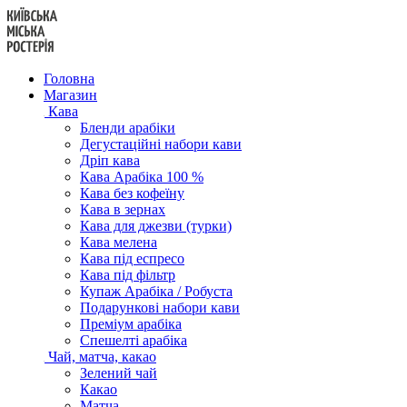
Перейти
до
вмісту
Головна
Магазин
Кава
Бленди арабіки
Дегустаційні набори кави
Дріп кава
Кава Арабіка 100 %
Кава без кофеїну
Кава в зернах
Кава для джезви (турки)
Кава мелена
Кава під еспресо
Кава під фільтр
Купаж Арабіка / Робуста
Подарункові набори кави
Преміум арабіка
Спешелті арабіка
Чай, матча, какао
Зелений чай
Какао
Матча