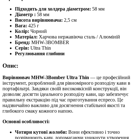
для
кави
Підходить для холдера діаметром:
58 мм
кількість
Діаметр :
58 мм
Висота вирівнювача:
2,5 см
Вага:
425 г
Колір:
Чорний
Матеріал:
Харчова нержавіюча сталь / Алюміній
Бренд:
MHW-3BOMBER
Серія:
Ultra Thin
Регулювання глибини
Опис:
Вирівнювач MHW-3Bomber Ultra Thin
— це професійний
інструмент, розроблений для рівномірного розподілу кави в
портафільтрі. Завдяки своїй високоякісній конструкції, він
дозволяє досягти ідеального розподілу кави, що забезпечує
правильну екстракцію під час приготування еспресо. Це
надзвичайно важливо для досягнення стабільної якості та
глибокого смаку кожного напою.
Основні особливості:
Чотири кутові жолоби:
Вони ефективно і точно
розрівнюють каву, допомагаючи уникнути утворення