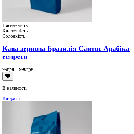
Насиченість
Кислотність
Солодкість
Кава зернова Бразилія Сантос Арабіка
еспресо
Діапазон
99
грн
–
990
грн
цін:
від
99грн
В наявності
до
990грн
Вибрати