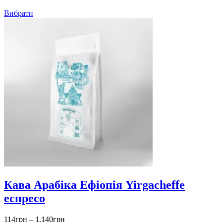
до
1,140грн
Вибрати
Кава Арабіка Ефіопія Yirgacheffe
еспресо
Діапазон
114
грн
–
1,140
грн