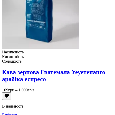
Насиченість
Кислотність
Солодкість
Кава зернова Гватемала Уеуетенанго
арабіка еспресо
Діапазон
109
грн
–
1,090
грн
цін:
від
109грн
В наявності
до
1,090грн
Вибрати