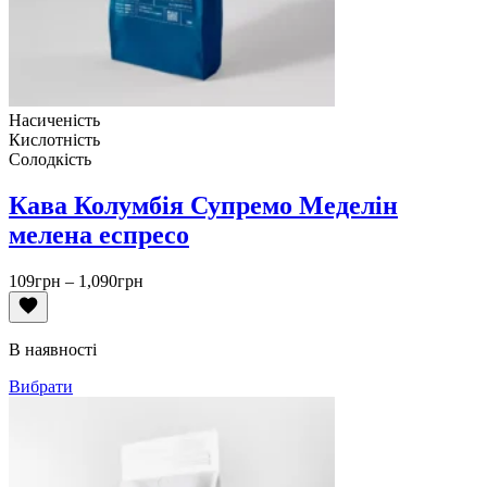
Насиченість
Кислотність
Солодкість
Кава Колумбія Супремо Меделін
мелена еспресо
Діапазон
109
грн
–
1,090
грн
цін:
від
109грн
В наявності
до
1,090грн
Вибрати