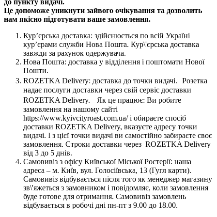
до пункту видачі.
Це допоможе уникнути зайвого очікування та дозволить
нам якісно підготувати ваше замовлення.
Кур’єрська доставка: здійснюється по всій Україні
кур’єрами служби Нова Пошта. Кур\'єрська доставка
завжди за рахунок одержувача.
Нова Пошта: доставка у відділення і поштомати Нової
Пошти.
ROZETKA Delivery: доставка до точки видачі. Розетка
надає послуги доставки через свій сервіс доставки
ROZETKA Delivery. Як це працює: Ви робите
замовлення на нашому сайті
https://www.kyivcityroast.com.ua/ і обираєте спосіб
доставки ROZETKA Delivery, вказуєте адресу точки
видачі. І з цієї точки видачі ви самостійно забираєте своє
замовлення. Строки доставки через ROZETKA Delivery
від 3 до 5 днів.
Самовивіз з офісу Київської Міської Ростерії: наша
адреса – м. Київ, вул. Голосіївська, 13 (Гугл карти).
Самовивіз відбувається після того як менеджер магазину
зв\'яжеться з замовником і повідомляє, коли замовлення
буде готове для отримання. Самовивіз замовлень
відбувається в робочі дні пн-пт з 9.00 до 18.00.