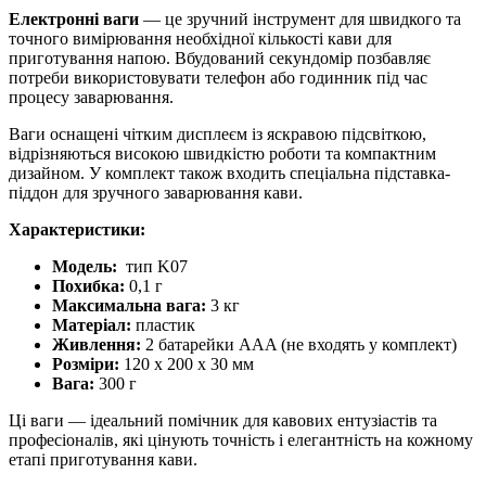
кави
Електронні ваги
— це зручний інструмент для швидкого та
VD
точного вимірювання необхідної кількості кави для
Coffee
приготування напою. Вбудований секундомір позбавляє
Scale
потреби використовувати телефон або годинник під час
Standard
процесу заварювання.
(3кг
вологостійкі,
Ваги оснащені чітким дисплеєм із яскравою підсвіткою,
гумовий
відрізняються високою швидкістю роботи та компактним
килимок)
дизайном. У комплект також входить спеціальна підставка-
кількість
піддон для зручного заварювання кави.
Характеристики:
Модель:
тип K07
Похибка:
0,1 г
Максимальна вага:
3 кг
Матеріал:
пластик
Живлення:
2 батарейки AAA (не входять у комплект)
Розміри:
120 х 200 х 30 мм
Вага:
300 г
Ці ваги — ідеальний помічник для кавових ентузіастів та
професіоналів, які цінують точність і елегантність на кожному
етапі приготування кави.