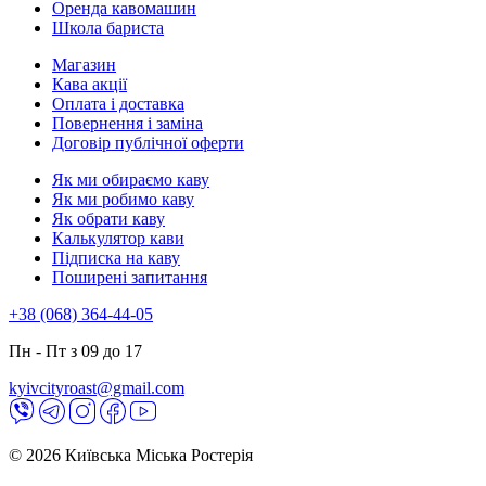
Оренда кавомашин
Школа бариста
Магазин
Кава акції
Оплата і доставка
Повернення і заміна
Договір публічної оферти
Як ми обираємо каву
Як ми робимо каву
Як обрати каву
Калькулятор кави
Підписка на каву
Поширені запитання
+38 (068) 364-44-05
Пн - Пт з 09 до 17
kyivcityroast@gmail.com
© 2026 Київська Міська Ростерія