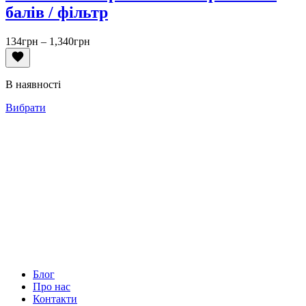
балів / фільтр
Діапазон
134
грн
–
1,340
грн
цін:
від
134грн
В наявності
до
1,340грн
Вибрати
Блог
Про нас
Контакти