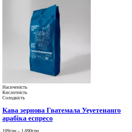
Насиченість
Кислотність
Солодкість
Кава зернова Гватемала Уеуетенанго
арабіка еспресо
Діапазон
109
грн
–
1,090
грн