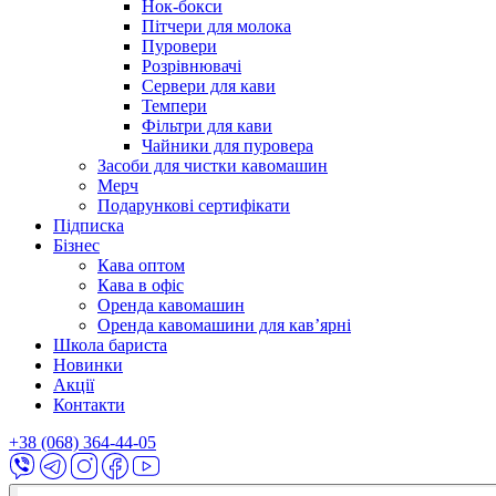
Нок-бокси
Пітчери для молока
Пуровери
Розрівнювачі
Сервери для кави
Темпери
Фільтри для кави
Чайники для пуровера
Засоби для чистки кавомашин
Мерч
Подарункові сертифікати
Підписка
Бізнес
Кава оптом
Кава в офіс
Оренда кавомашин
Оренда кавомашини для кав’ярні
Школа бариста
Новинки
Акції
Контакти
+38 (068) 364-44-05