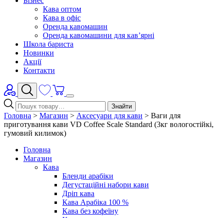
Бізнес
Кава оптом
Кава в офіс
Оренда кавомашин
Оренда кавомашини для кав’ярні
Школа бариста
Новинки
Акції
Контакти
Знайти
Головна
>
Магазин
>
Аксесуари для кави
>
Ваги для
приготування кави VD Coffee Scale Standard (3кг вологостійкі,
гумовий килимок)
Головна
Магазин
Кава
Бленди арабіки
Дегустаційні набори кави
Дріп кава
Кава Арабіка 100 %
Кава без кофеїну