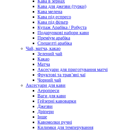
Кава в зернах
Кава для джезви (турки)
Кава мелена
Кава під еспресо
Кава під фільтр
Купаж Арабіка / Робуста
Подарункові набори кави
Преміум арабіка
Спешелті арабіка
Чай, матча, какао
Зелений чай
Какао
Матча
Аксесуари для приготування матчі
Фруктові та трав’яні чаї
Чорний чай
Аксесуари для кави
Аеропреси
Ваги для кави
Гейзерні кавоварки
Джезви
Дріпери
Інше
Кавомолки ручні
Килимки для темперування