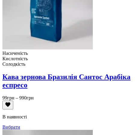
Насиченість
Кислотність
Солодкість
Кава зернова Бразилія Сантос Арабіка
еспресо
Діапазон
99
грн
–
990
грн
цін:
від
99грн
В наявності
до
990грн
Вибрати