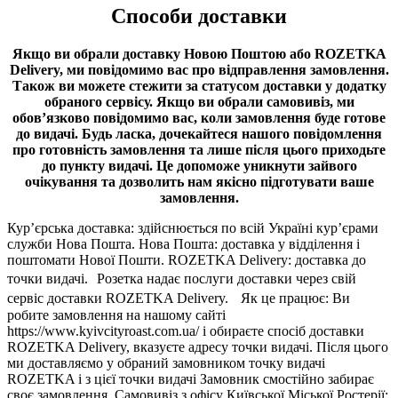
Способи доставки
Якщо ви обрали доставку Новою Поштою або ROZETKA
Delivery, ми повідомимо вас про відправлення замовлення.
Також ви можете стежити за статусом доставки у додатку
обраного сервісу.
Якщо ви обрали самовивіз, ми
обов’язково повідомимо вас, коли замовлення буде готове
до видачі.
Будь ласка, дочекайтеся нашого повідомлення
про готовність замовлення та лише після цього приходьте
до пункту видачі. Це допоможе уникнути зайвого
очікування та дозволить нам якісно підготувати ваше
замовлення.
Кур’єрська доставка: здійснюється по всій Україні кур’єрами
служби Нова Пошта. Нова Пошта: доставка у відділення і
поштомати Нової Пошти. ROZETKA Delivery: доставка до
точки видачі. Розетка надає послуги доставки через свій
сервіс доставки ROZETKA Delivery. Як це працює: Ви
робите замовлення на нашому сайті
https://www.kyivcityroast.com.ua/ і обираєте спосіб доставки
ROZETKA Delivery, вказуєте адресу точки видачі. Після цього
ми доставляємо у обраний замовником точку видачі
ROZETKA і з цієї точки видачі Замовник смостійно забирає
своє замовлення. Самовивіз з офісу Київської Міської Ростерії: