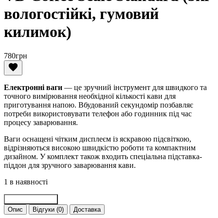
вологостійкі, гумовий
килимок)
780
грн
Електронні ваги
— це зручний інструмент для швидкого та
точного вимірювання необхідної кількості кави для
приготування напою. Вбудований секундомір позбавляє
потреби використовувати телефон або годинник під час
процесу заварювання.
Ваги оснащені чітким дисплеєм із яскравою підсвіткою,
відрізняються високою швидкістю роботи та компактним
дизайном. У комплект також входить спеціальна підставка-
піддон для зручного заварювання кави.
1 в наявності
Ваги
Додати в кошик
для
Опис
Відгуки (0)
Доставка
приготування