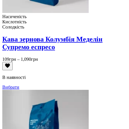
Насиченість
Кислотність
Солодкість
Кава зернова Колумбія Меделін
Супремо еспресо
Діапазон
109
грн
–
1,090
грн
цін:
від
109грн
В наявності
до
1,090грн
Вибрати