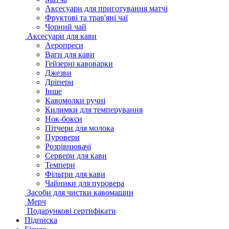
Аксесуари для приготування матчі
Фруктові та трав'яні чаї
Чорний чай
Аксесуари для кави
Аеропреси
Ваги для кави
Гейзерні кавоварки
Джезви
Дріпери
Інше
Кавомолки ручні
Килимки для темперування
Нок-бокси
Пітчери для молока
Пуровери
Розрівнювачі
Сервери для кави
Темпери
Фільтри для кави
Чайники для пуровера
Засоби для чистки кавомашин
Мерч
Подарункові сертифікати
Підписка