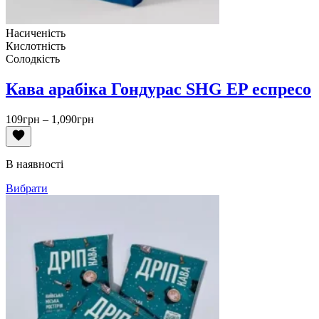
Насиченість
Кислотність
Солодкість
Кава арабіка Гондурас SHG EP еспресо
Діапазон
109
грн
–
1,090
грн
цін:
від
109грн
В наявності
до
1,090грн
Вибрати