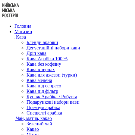
Перейти
до
вмісту
Головна
Магазин
Кава
Бленди арабіки
Дегустаційні набори кави
Дріп кава
Кава Арабіка 100 %
Кава без кофеїну
Кава в зернах
Кава для джезви (турки)
Кава мелена
Кава під еспресо
Кава під фільтр
Купаж Арабіка / Робуста
Подарункові набори кави
Преміум арабіка
Спешелті арабіка
Чай, матча, какао
Зелений чай
Какао
Матча