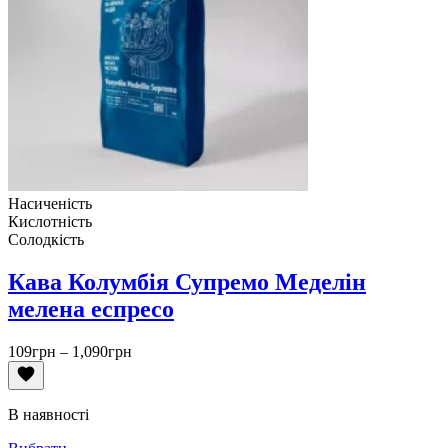
Насиченість
Кислотність
Солодкість
Кава Колумбія Супремо Меделін
мелена еспресо
Діапазон
109
грн
–
1,090
грн
цін:
від
109грн
В наявності
до
1,090грн