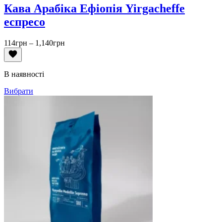
Кава Арабіка Ефіопія Yirgacheffe
еспресо
Діапазон
114
грн
–
1,140
грн
цін:
від
114грн
В наявності
до
1,140грн
Вибрати