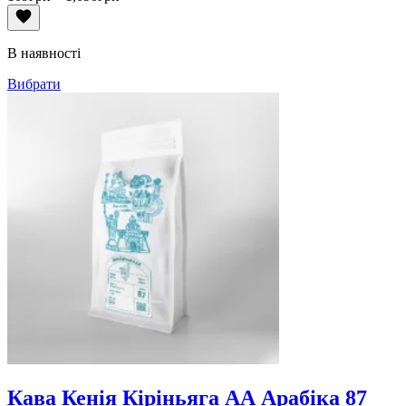
цін:
від
109грн
В наявності
до
1,090грн
Вибрати
Кава Кенія Кіріньяга АА Арабіка 87