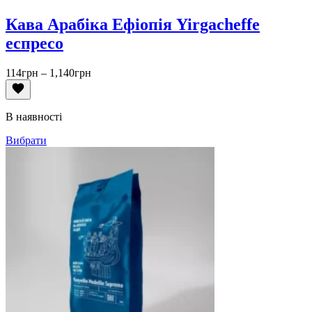
Кава Арабіка Ефіопія Yirgacheffe
еспресо
Діапазон
114
грн
–
1,140
грн
цін:
від
114грн
В наявності
до
1,140грн
Вибрати