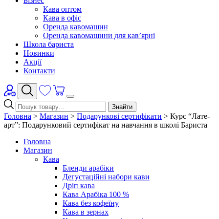
Бізнес
Кава оптом
Кава в офіс
Оренда кавомашин
Оренда кавомашини для кав’ярні
Школа бариста
Новинки
Акції
Контакти
Знайти
Головна
>
Магазин
>
Подарункові сертифікати
>
Курс “Лате-
арт”: Подарунковий сертифікат на навчання в школі Бариста
Головна
Магазин
Кава
Бленди арабіки
Дегустаційні набори кави
Дріп кава
Кава Арабіка 100 %
Кава без кофеїну
Кава в зернах