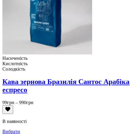
Насиченість
Кислотність
Солодкість
Кава зернова Бразилія Сантос Арабіка
еспресо
Діапазон
99
грн
–
990
грн
цін:
від
99грн
В наявності
до
990грн
Вибрати