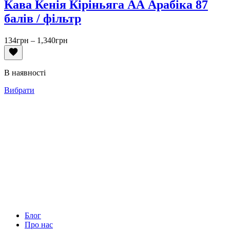
Кава Кенія Кіріньяга АА Арабіка 87
балів / фільтр
Діапазон
134
грн
–
1,340
грн
цін:
від
134грн
В наявності
до
1,340грн
Вибрати
Блог
Про нас