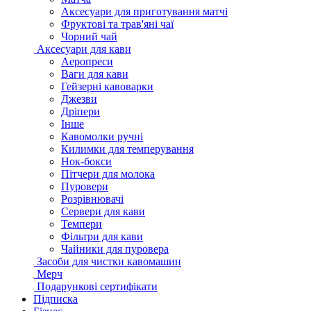
Аксесуари для приготування матчі
Фруктові та трав'яні чаї
Чорний чай
Аксесуари для кави
Аеропреси
Ваги для кави
Гейзерні кавоварки
Джезви
Дріпери
Інше
Кавомолки ручні
Килимки для темперування
Нок-бокси
Пітчери для молока
Пуровери
Розрівнювачі
Сервери для кави
Темпери
Фільтри для кави
Чайники для пуровера
Засоби для чистки кавомашин
Мерч
Подарункові сертифікати
Підписка