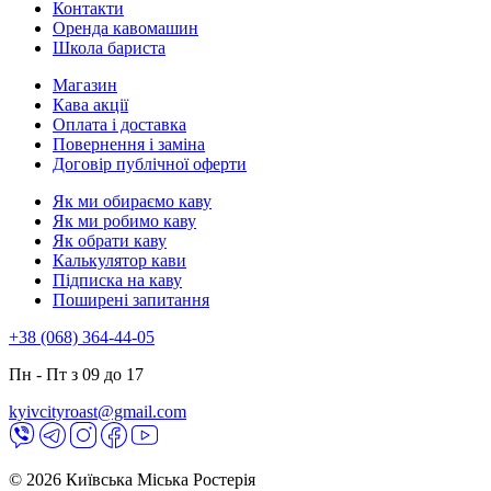
Контакти
Оренда кавомашин
Школа бариста
Магазин
Кава акції
Оплата і доставка
Повернення і заміна
Договір публічної оферти
Як ми обираємо каву
Як ми робимо каву
Як обрати каву
Калькулятор кави
Підписка на каву
Поширені запитання
+38 (068) 364-44-05
Пн - Пт з 09 до 17
kyivcityroast@gmail.com
© 2026 Київська Міська Ростерія