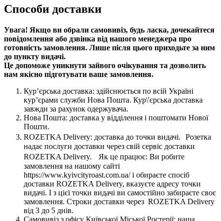
Способи доставки
Увага! Якщо ви обрали самовивіз, будь ласка, дочекайтеся
повідомлення або дзвінка від нашого менеджера про
готовність замовлення. Лише після цього приходьте за ним
до пункту видачі.
Це допоможе уникнути зайвого очікування та дозволить
нам якісно підготувати ваше замовлення.
Кур’єрська доставка: здійснюється по всій Україні
кур’єрами служби Нова Пошта. Кур\'єрська доставка
завжди за рахунок одержувача.
Нова Пошта: доставка у відділення і поштомати Нової
Пошти.
ROZETKA Delivery: доставка до точки видачі. Розетка
надає послуги доставки через свій сервіс доставки
ROZETKA Delivery. Як це працює: Ви робите
замовлення на нашому сайті
https://www.kyivcityroast.com.ua/ і обираєте спосіб
доставки ROZETKA Delivery, вказуєте адресу точки
видачі. І з цієї точки видачі ви самостійно забираєте своє
замовлення. Строки доставки через ROZETKA Delivery
від 3 до 5 днів.
Самовивіз з офісу Київської Міської Ростерії: наша