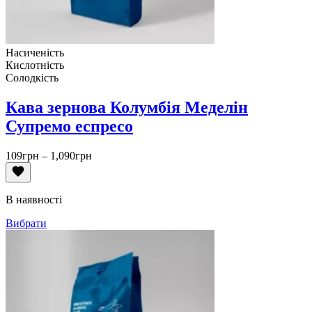
Насиченість
Кислотність
Солодкість
Кава зернова Колумбія Меделін
Супремо еспресо
Діапазон
109
грн
–
1,090
грн
цін:
від
109грн
В наявності
до
1,090грн
Вибрати