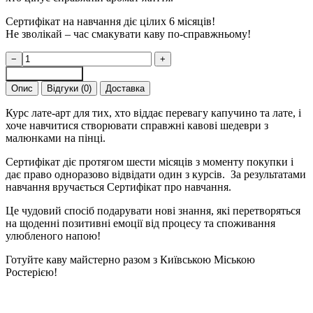
Сертифікат на навчання діє цілих 6 місяців!
Не зволікай – час смакувати каву по-справжньому!
Курс
−
+
"Лате-
Додати в кошик
арт":
Опис
Відгуки (0)
Доставка
Подарунковий
сертифікат
Курс лате-арт для тих, хто віддає перевагу капучино та лате, і
на
хоче навчитися створювати справжні кавові шедеври з
навчання
малюнками на пінці.
в
школі
Сертифікат діє протягом шести місяців з моменту покупки і
Бариста
дає право одноразово відвідати один з курсів. За результатами
кількість
навчання вручається Сертифікат про навчання.
Це чудовий спосіб подарувати нові знання, які перетворяться
на щоденні позитивні емоції від процесу та споживання
улюбленого напою!
Готуйте каву майстерно разом з Київською Міською
Ростерією!