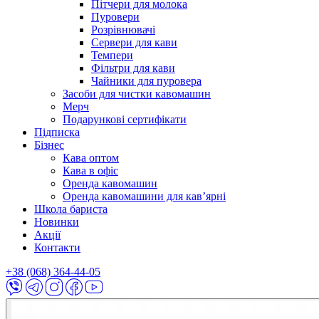
Пітчери для молока
Пуровери
Розрівнювачі
Сервери для кави
Темпери
Фільтри для кави
Чайники для пуровера
Засоби для чистки кавомашин
Мерч
Подарункові сертифікати
Підписка
Бізнес
Кава оптом
Кава в офіс
Оренда кавомашин
Оренда кавомашини для кав’ярні
Школа бариста
Новинки
Акції
Контакти
+38 (068) 364-44-05