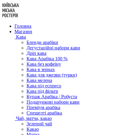
Перейти
до
вмісту
Головна
Магазин
Кава
Бленди арабіки
Дегустаційні набори кави
Дріп кава
Кава Арабіка 100 %
Кава без кофеїну
Кава в зернах
Кава для джезви (турки)
Кава мелена
Кава під еспресо
Кава під фільтр
Купаж Арабіка / Робуста
Подарункові набори кави
Преміум арабіка
Спешелті арабіка
Чай, матча, какао
Зелений чай
Какао
Матча