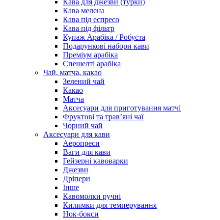
Кава для джезви (турки)
Кава мелена
Кава під еспресо
Кава під фільтр
Купаж Арабіка / Робуста
Подарункові набори кави
Преміум арабіка
Спешелті арабіка
Чай, матча, какао
Зелений чай
Какао
Матча
Аксесуари для приготування матчі
Фруктові та трав’яні чаї
Чорний чай
Аксесуари для кави
Аеропреси
Ваги для кави
Гейзерні кавоварки
Джезви
Дріпери
Інше
Кавомолки ручні
Килимки для темперування
Нок-бокси