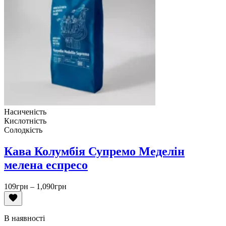
Насиченість
Кислотність
Солодкість
Кава Колумбія Супремо Меделін
мелена еспресо
Діапазон
109
грн
–
1,090
грн
цін:
від
109грн
В наявності
до