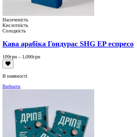
Насиченість
Кислотність
Солодкість
Кава арабіка Гондурас SHG EP еспресо
Діапазон
109
грн
–
1,090
грн
цін:
від
109грн
В наявності
до
1,090грн
Вибрати