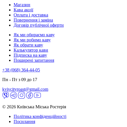
Магазин
Кава акції
Оплата і доставка
Повернення і заміна
Договір публічної оферти
Як ми обираємо каву
Як ми робимо каву
Як обрати каву
Калькулятор кави
Підписка на каву
Поширені запитання
+38 (068) 364-44-05
Пн - Пт з 09 до 17
kyivcityroast@gmail.com
© 2026 Київська Міська Ростерія
Політика конфіденційності
Посилання