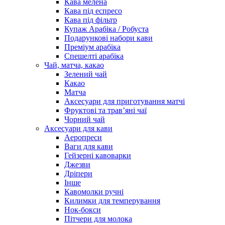
Кава мелена
Кава під еспресо
Кава під фільтр
Купаж Арабіка / Робуста
Подарункові набори кави
Преміум арабіка
Спешелті арабіка
Чай, матча, какао
Зелений чай
Какао
Матча
Аксесуари для приготування матчі
Фруктові та трав’яні чаї
Чорний чай
Аксесуари для кави
Аеропреси
Ваги для кави
Гейзерні кавоварки
Джезви
Дріпери
Інше
Кавомолки ручні
Килимки для темперування
Нок-бокси
Пітчери для молока