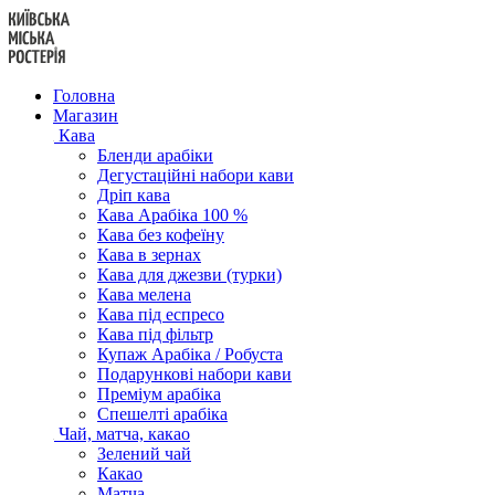
Перейти
до
вмісту
Головна
Магазин
Кава
Бленди арабіки
Дегустаційні набори кави
Дріп кава
Кава Арабіка 100 %
Кава без кофеїну
Кава в зернах
Кава для джезви (турки)
Кава мелена
Кава під еспресо
Кава під фільтр
Купаж Арабіка / Робуста
Подарункові набори кави
Преміум арабіка
Спешелті арабіка
Чай, матча, какао
Зелений чай
Какао
Матча