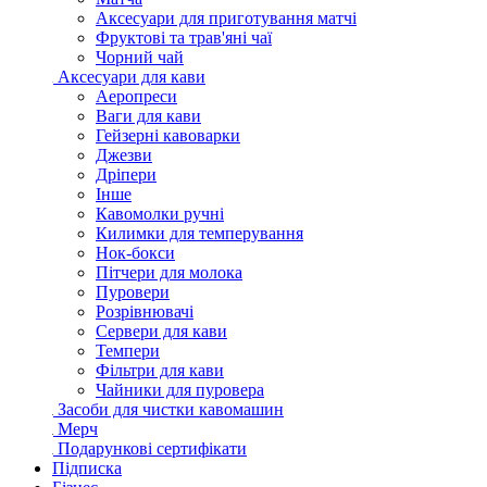
Аксесуари для приготування матчі
Фруктові та трав'яні чаї
Чорний чай
Аксесуари для кави
Аеропреси
Ваги для кави
Гейзерні кавоварки
Джезви
Дріпери
Інше
Кавомолки ручні
Килимки для темперування
Нок-бокси
Пітчери для молока
Пуровери
Розрівнювачі
Сервери для кави
Темпери
Фільтри для кави
Чайники для пуровера
Засоби для чистки кавомашин
Мерч
Подарункові сертифікати
Підписка