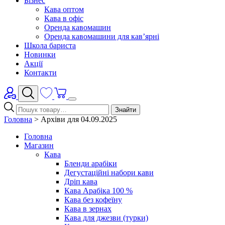
Бізнес
Кава оптом
Кава в офіс
Оренда кавомашин
Оренда кавомашини для кав’ярні
Школа бариста
Новинки
Акції
Контакти
Знайти
Головна
>
Архіви для 04.09.2025
Головна
Магазин
Кава
Бленди арабіки
Дегустаційні набори кави
Дріп кава
Кава Арабіка 100 %
Кава без кофеїну
Кава в зернах
Кава для джезви (турки)